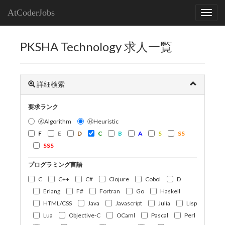
AtCoderJobs
PKSHA Technology 求人一覧
詳細検索
要求ランク
ⒶAlgorithm
ⒽHeuristic
F
E
D
C
B
A
S
SS
SSS
プログラミング言語
C
C++
C#
Clojure
Cobol
D
Erlang
F#
Fortran
Go
Haskell
HTML/CSS
Java
Javascript
Julia
Lisp
Lua
Objective-C
OCaml
Pascal
Perl