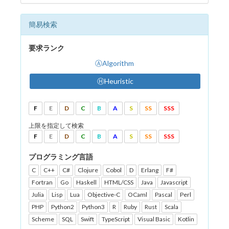
簡易検索
要求ランク
ⒶAlgorithm
ⒽHeuristic
F
E
D
C
B
A
S
SS
SSS
上限を指定して検索
F
E
D
C
B
A
S
SS
SSS
プログラミング言語
C
C++
C#
Clojure
Cobol
D
Erlang
F#
Fortran
Go
Haskell
HTML/CSS
Java
Javascript
Julia
Lisp
Lua
Objective-C
OCaml
Pascal
Perl
PHP
Python2
Python3
R
Ruby
Rust
Scala
Scheme
SQL
Swift
TypeScript
Visual Basic
Kotlin