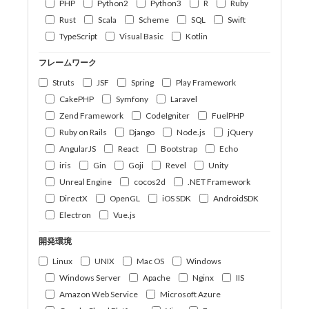
PHP
Python2
Python3
R
Ruby
Rust
Scala
Scheme
SQL
Swift
TypeScript
Visual Basic
Kotlin
フレームワーク
Struts
JSF
Spring
Play Framework
CakePHP
Symfony
Laravel
Zend Framework
CodeIgniter
FuelPHP
Ruby on Rails
Django
Node.js
jQuery
AngularJS
React
Bootstrap
Echo
iris
Gin
Goji
Revel
Unity
Unreal Engine
cocos2d
.NET Framework
DirectX
OpenGL
iOS SDK
AndroidSDK
Electron
Vue.js
開発環境
Linux
UNIX
Mac OS
Windows
Windows Server
Apache
Nginx
IIS
Amazon Web Service
Microsoft Azure