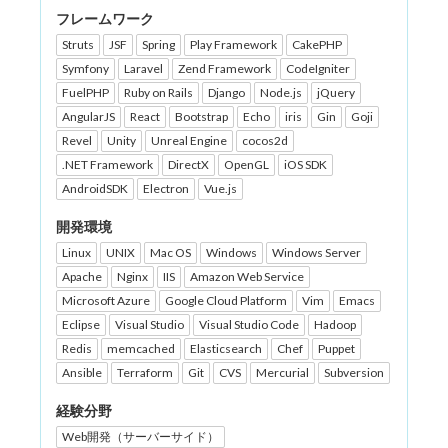
フレームワーク
Struts
JSF
Spring
Play Framework
CakePHP
Symfony
Laravel
Zend Framework
CodeIgniter
FuelPHP
Ruby on Rails
Django
Node.js
jQuery
AngularJS
React
Bootstrap
Echo
iris
Gin
Goji
Revel
Unity
Unreal Engine
cocos2d
.NET Framework
DirectX
OpenGL
iOS SDK
AndroidSDK
Electron
Vue.js
開発環境
Linux
UNIX
Mac OS
Windows
Windows Server
Apache
Nginx
IIS
Amazon Web Service
Microsoft Azure
Google Cloud Platform
Vim
Emacs
Eclipse
Visual Studio
Visual Studio Code
Hadoop
Redis
memcached
Elasticsearch
Chef
Puppet
Ansible
Terraform
Git
CVS
Mercurial
Subversion
経験分野
Web開発（サーバーサイド）