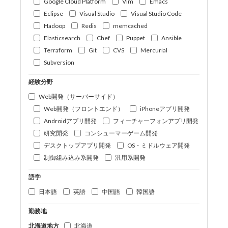
Google Cloud Platform
Vim
Emacs
Eclipse
Visual Studio
Visual Studio Code
Hadoop
Redis
memcached
Elasticsearch
Chef
Puppet
Ansible
Terraform
Git
CVS
Mercurial
Subversion
経験分野
Web開発（サーバーサイド）
Web開発（フロントエンド）
iPhoneアプリ開発
Androidアプリ開発
フィーチャーフォンアプリ開発
研究開発
コンシューマーゲーム開発
デスクトップアプリ開発
OS・ミドルウェア開発
制御組み込み系開発
汎用系開発
語学
日本語
英語
中国語
韓国語
勤務地
北海道地方
北海道