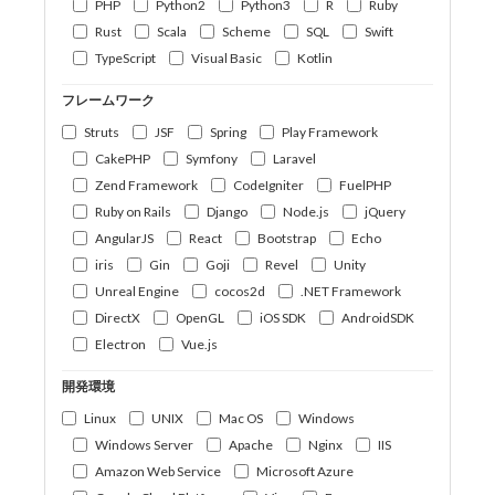
PHP
Python2
Python3
R
Ruby
Rust
Scala
Scheme
SQL
Swift
TypeScript
Visual Basic
Kotlin
フレームワーク
Struts
JSF
Spring
Play Framework
CakePHP
Symfony
Laravel
Zend Framework
CodeIgniter
FuelPHP
Ruby on Rails
Django
Node.js
jQuery
AngularJS
React
Bootstrap
Echo
iris
Gin
Goji
Revel
Unity
Unreal Engine
cocos2d
.NET Framework
DirectX
OpenGL
iOS SDK
AndroidSDK
Electron
Vue.js
開発環境
Linux
UNIX
Mac OS
Windows
Windows Server
Apache
Nginx
IIS
Amazon Web Service
Microsoft Azure