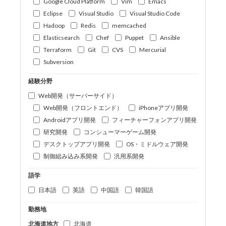
Google Cloud Platform
Vim
Emacs
Eclipse
Visual Studio
Visual Studio Code
Hadoop
Redis
memcached
Elasticsearch
Chef
Puppet
Ansible
Terraform
Git
CVS
Mercurial
Subversion
経験分野
Web開発（サーバーサイド）
Web開発（フロントエンド）
iPhoneアプリ開発
Androidアプリ開発
フィーチャーフォンアプリ開発
研究開発
コンシューマーゲーム開発
デスクトップアプリ開発
OS・ミドルウェア開発
制御組み込み系開発
汎用系開発
語学
日本語
英語
中国語
韓国語
勤務地
北海道地方
北海道