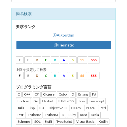
簡易検索
要求ランク
ⒶAlgorithm
ⒽHeuristic
F
E
D
C
B
A
S
SS
SSS
上限を指定して検索
F
E
D
C
B
A
S
SS
SSS
プログラミング言語
C
C++
C#
Clojure
Cobol
D
Erlang
F#
Fortran
Go
Haskell
HTML/CSS
Java
Javascript
Julia
Lisp
Lua
Objective-C
OCaml
Pascal
Perl
PHP
Python2
Python3
R
Ruby
Rust
Scala
Scheme
SQL
Swift
TypeScript
Visual Basic
Kotlin