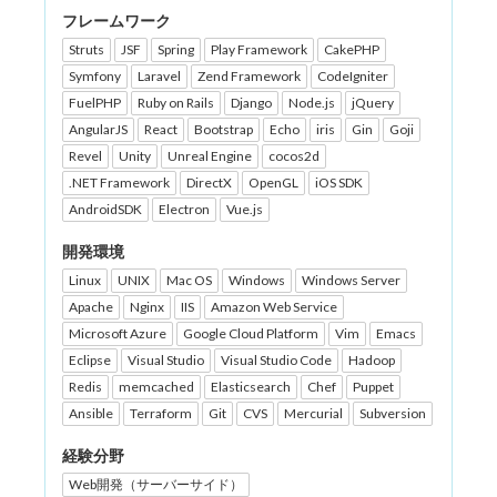
フレームワーク
Struts
JSF
Spring
Play Framework
CakePHP
Symfony
Laravel
Zend Framework
CodeIgniter
FuelPHP
Ruby on Rails
Django
Node.js
jQuery
AngularJS
React
Bootstrap
Echo
iris
Gin
Goji
Revel
Unity
Unreal Engine
cocos2d
.NET Framework
DirectX
OpenGL
iOS SDK
AndroidSDK
Electron
Vue.js
開発環境
Linux
UNIX
Mac OS
Windows
Windows Server
Apache
Nginx
IIS
Amazon Web Service
Microsoft Azure
Google Cloud Platform
Vim
Emacs
Eclipse
Visual Studio
Visual Studio Code
Hadoop
Redis
memcached
Elasticsearch
Chef
Puppet
Ansible
Terraform
Git
CVS
Mercurial
Subversion
経験分野
Web開発（サーバーサイド）