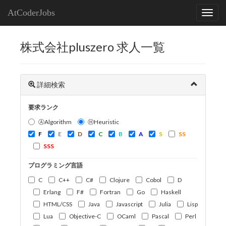
AtCoderJobs
株式会社pluszero 求人一覧
詳細検索
要求ランク
ⒶAlgorithm
ⒽHeuristic
F
E
D
C
B
A
S
SS
SSS
プログラミング言語
C
C++
C#
Clojure
Cobol
D
Erlang
F#
Fortran
Go
Haskell
HTML/CSS
Java
Javascript
Julia
Lisp
Lua
Objective-C
OCaml
Pascal
Perl