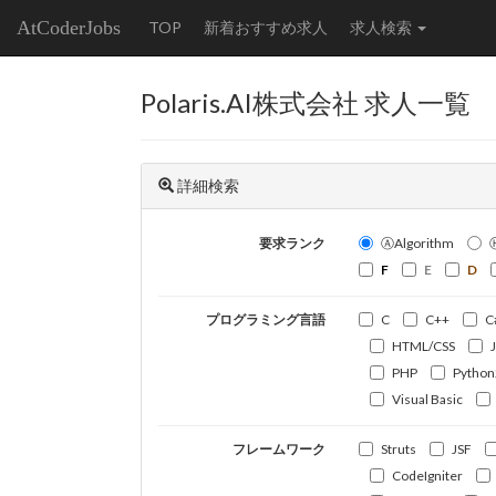
AtCoderJobs
TOP
新着おすすめ求人
求人検索
Polaris.AI株式会社 求人一覧
詳細検索
要求ランク
ⒶAlgorithm
F
E
D
プログラミング言語
C
C++
C
HTML/CSS
PHP
Python
Visual Basic
フレームワーク
Struts
JSF
CodeIgniter