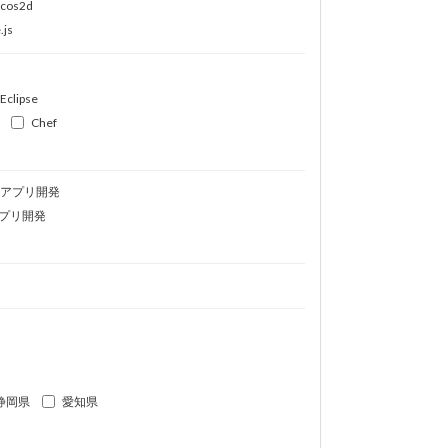
ocos2d
.js
Eclipse
Chef
idアプリ開発
プリ開発
静岡県
愛知県