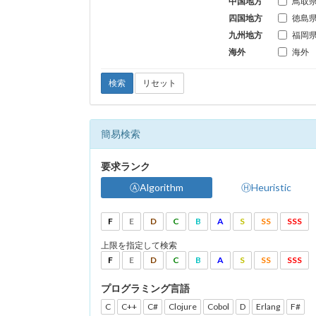
中国地方
鳥取
四国地方
徳島
九州地方
福岡
海外
海外
検索
リセット
簡易検索
要求ランク
ⒶAlgorithm
ⒽHeuristic
F
E
D
C
B
A
S
SS
SSS
上限を指定して検索
F
E
D
C
B
A
S
SS
SSS
プログラミング言語
C
C++
C#
Clojure
Cobol
D
Erlang
F#