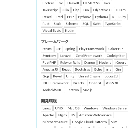
Fortran
Go
Haskell
HTML/CSS
Java
Javascript
Julia
Lisp
Lua
Objective-C
OCaml
Pascal
Perl
PHP
Python2
Python3
R
Ruby
Rust
Scala
Scheme
SQL
Swift
TypeScript
Visual Basic
Kotlin
フレームワーク
Struts
JSF
Spring
Play Framework
CakePHP
Symfony
Laravel
Zend Framework
CodeIgniter
FuelPHP
Ruby on Rails
Django
Node.js
jQuery
AngularJS
React
Bootstrap
Echo
iris
Gin
Goji
Revel
Unity
Unreal Engine
cocos2d
.NET Framework
DirectX
OpenGL
iOS SDK
AndroidSDK
Electron
Vue.js
開発環境
Linux
UNIX
Mac OS
Windows
Windows Server
Apache
Nginx
IIS
Amazon Web Service
Microsoft Azure
Google Cloud Platform
Vim