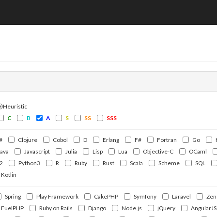
ⒽHeuristic
C
B
A
S
SS
SSS
#
Clojure
Cobol
D
Erlang
F#
Fortran
Go
Java
Javascript
Julia
Lisp
Lua
Objective-C
OCaml
2
Python3
R
Ruby
Rust
Scala
Scheme
SQL
Kotlin
Spring
Play Framework
CakePHP
Symfony
Laravel
Zen
FuelPHP
Ruby on Rails
Django
Node.js
jQuery
AngularJS