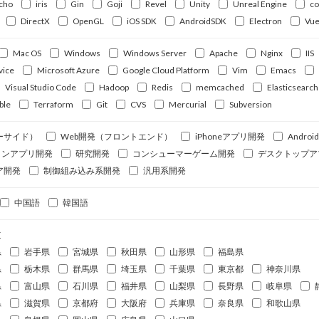
cho
iris
Gin
Goji
Revel
Unity
Unreal Engine
c
DirectX
OpenGL
iOS SDK
AndroidSDK
Electron
Vue
Mac OS
Windows
Windows Server
Apache
Nginx
IIS
vice
Microsoft Azure
Google Cloud Platform
Vim
Emacs
Visual Studio Code
Hadoop
Redis
memcached
Elasticsearch
ble
Terraform
Git
CVS
Mercurial
Subversion
ーサイド）
Web開発（フロントエンド）
iPhoneアプリ開発
Andro
ォンアプリ開発
研究開発
コンシューマーゲーム開発
デスクトップア
ア開発
制御組み込み系開発
汎用系開発
中国語
韓国語
道
県
岩手県
宮城県
秋田県
山形県
福島県
県
栃木県
群馬県
埼玉県
千葉県
東京都
神奈川県
県
富山県
石川県
福井県
山梨県
長野県
岐阜県
県
滋賀県
京都府
大阪府
兵庫県
奈良県
和歌山県