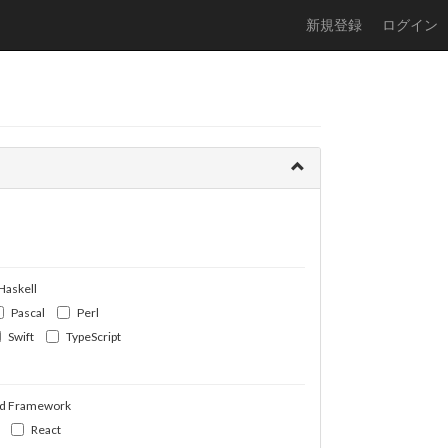
新規登録
ログイン
Haskell
Pascal
Perl
Swift
TypeScript
d Framework
React