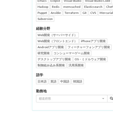
Emacs
Eclipse
Visual Studio
Visual Studio Code
Hadoop
Redis
memcached
Elasticsearch
Chef
Puppet
Ansible
Terraform
Git
CVS
Mercurial
Subversion
経験分野
Web開発（サーバーサイド）
Web開発（フロントエンド）
iPhoneアプリ開発
Androidアプリ開発
フィーチャーフォンアプリ開発
研究開発
コンシューマーゲーム開発
デスクトップアプリ開発
OS・ミドルウェア開発
制御組み込み系開発
汎用系開発
語学
日本語
英語
中国語
韓国語
勤務地
都道府県