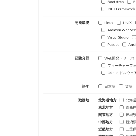
Bootstrap
E
.NET Framework
開発環境
Linux
UNIX
Amazon Web Ser
Visual Studio
Puppet
Ansi
経験分野
Web開発（サーバ
フィーチャーフ
OS・ミドルウェ
語学
日本語
英語
勤務地
北海道地方
北海
東北地方
青森
関東地方
茨城
中部地方
新潟
近畿地方
三重