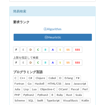
簡易検索
要求ランク
ⒶAlgorithm
ⒽHeuristic
F
E
D
C
B
A
S
SS
SSS
上限を指定して検索
F
E
D
C
B
A
S
SS
SSS
プログラミング言語
C
C++
C#
Clojure
Cobol
D
Erlang
F#
Fortran
Go
Haskell
HTML/CSS
Java
Javascript
Julia
Lisp
Lua
Objective-C
OCaml
Pascal
Perl
PHP
Python2
Python3
R
Ruby
Rust
Scala
Scheme
SQL
Swift
TypeScript
Visual Basic
Kotlin