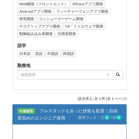
Web開発（フロントエンド）
iPhoneアプリ開発
Androidアプリ開発
フィーチャーフォンアプリ開発
研究開発
コンシューマーゲーム開発
デスクトップアプリ開発
OS・ミドルウェア開発
制御組み込み系開発
汎用系開発
語学
日本語
英語
中国語
韓国語
勤務地
都道府県
該当求人: 全 1 件 (全 1 ページ)
フルスタックも尖った技術も歓迎｜自由
中途採用
度高めのエンジニア採用
要求ランク：
Ⓐ
B
/
Ⓗ
B