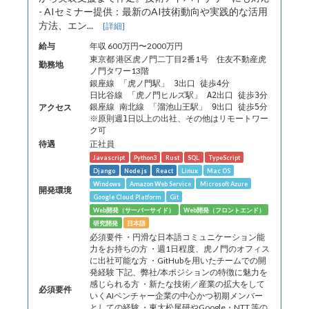
- AIセミナー提供：最新のAI技術動向や実践的な活用
方法、エン...
[詳細]
給与
年収 600万円〜2000万円
東京都 港区虎ノ門二丁目2番1号 住友不動産虎
勤務地
ノ門タワー13階
銀座線 「虎ノ門駅」 3出口 徒歩4分
日比谷線 「虎ノ門ヒルズ駅」 A2出口 徒歩3分
アクセス
銀座線 南北線 「溜池山王駅」 9出口 徒歩5分
※原則週1日以上の出社、その他はリモートワー
ク可
待遇
正社員
Javascript
Python3
Rust
SQL
TypeScript
Django
Node.js
React
Linux
Mac OS
Windows
Amazon Web Service
Microsoft Azure
開発環境
Google Cloud Platform
Git
Web開発（サーバーサイド）
Web開発（フロントエンド）
研究開発
日本語
必須要件 ・円滑な日本語コミュニケーション能
力をお持ちの方 ・週1日程度、虎ノ門のオフィス
に出社可能な方 ・GitHubを用いたチームでの開
発経験 下記、弊社/本ポジションの特徴に魅力を
感じられる方 ・新たな技術／産業の拡大をして
必須要件
いくAIベンチャー企業の中心かつ初期メンバー
としての経験 ・東大松尾研やGoogle・NTT 等の