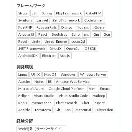
フレームワーク
Struts
JSF
Spring
Play Framework
CakePHP
Symfony
Laravel
Zend Framework
CodeIgniter
FuelPHP
Ruby on Rails
Django
Node.js
jQuery
AngularJS
React
Bootstrap
Echo
iris
Gin
Goji
Revel
Unity
Unreal Engine
cocos2d
.NET Framework
DirectX
OpenGL
iOS SDK
AndroidSDK
Electron
Vue.js
開発環境
Linux
UNIX
Mac OS
Windows
Windows Server
Apache
Nginx
IIS
Amazon Web Service
Microsoft Azure
Google Cloud Platform
Vim
Emacs
Eclipse
Visual Studio
Visual Studio Code
Hadoop
Redis
memcached
Elasticsearch
Chef
Puppet
Ansible
Terraform
Git
CVS
Mercurial
Subversion
経験分野
Web開発（サーバーサイド）