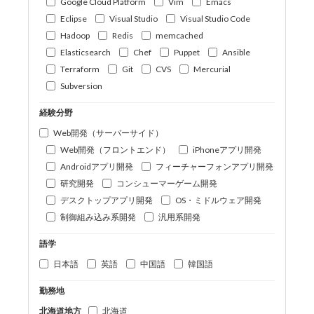
Google Cloud Platform
Vim
Emacs
Eclipse
Visual Studio
Visual Studio Code
Hadoop
Redis
memcached
Elasticsearch
Chef
Puppet
Ansible
Terraform
Git
CVS
Mercurial
Subversion
経験分野
Web開発（サーバーサイド）
Web開発（フロントエンド）
iPhoneアプリ開発
Androidアプリ開発
フィーチャーフォンアプリ開発
研究開発
コンシューマーゲーム開発
デスクトップアプリ開発
OS・ミドルウェア開発
制御組み込み系開発
汎用系開発
語学
日本語
英語
中国語
韓国語
勤務地
北海道地方
北海道