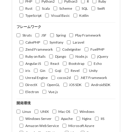
PHP
Python2
Python3
R
Ruby
Rust
Scala
Scheme
SQL
Swift
TypeScript
Visual Basic
Kotlin
フレームワーク
Struts
JSF
Spring
Play Framework
CakePHP
Symfony
Laravel
Zend Framework
CodeIgniter
FuelPHP
Ruby on Rails
Django
Node.js
jQuery
AngularJS
React
Bootstrap
Echo
iris
Gin
Goji
Revel
Unity
Unreal Engine
cocos2d
.NET Framework
DirectX
OpenGL
iOS SDK
AndroidSDK
Electron
Vue.js
開発環境
Linux
UNIX
Mac OS
Windows
Windows Server
Apache
Nginx
IIS
Amazon Web Service
Microsoft Azure