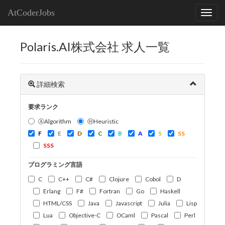
AtCoderJobs
Polaris.AI株式会社 求人一覧
詳細検索
要求ランク
ⒶAlgorithm
ⒽHeuristic
F
E
D
C
B
A
S
SS
SSS
プログラミング言語
C
C++
C#
Clojure
Cobol
D
Erlang
F#
Fortran
Go
Haskell
HTML/CSS
Java
Javascript
Julia
Lisp
Lua
Objective-C
OCaml
Pascal
Perl