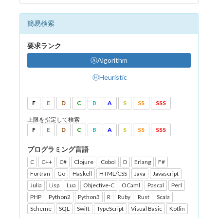
簡易検索
要求ランク
ⒶAlgorithm
ⒽHeuristic
F
E
D
C
B
A
S
SS
SSS
上限を指定して検索
F
E
D
C
B
A
S
SS
SSS
プログラミング言語
C
C++
C#
Clojure
Cobol
D
Erlang
F#
Fortran
Go
Haskell
HTML/CSS
Java
Javascript
Julia
Lisp
Lua
Objective-C
OCaml
Pascal
Perl
PHP
Python2
Python3
R
Ruby
Rust
Scala
Scheme
SQL
Swift
TypeScript
Visual Basic
Kotlin