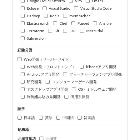
Google Cloud Platform
Vim
Emacs
Eclipse
Visual Studio
Visual Studio Code
Hadoop
Redis
memcached
Elasticsearch
Chef
Puppet
Ansible
Terraform
Git
CVS
Mercurial
Subversion
経験分野
Web開発（サーバーサイド）
Web開発（フロントエンド）
iPhoneアプリ開発
Androidアプリ開発
フィーチャーフォンアプリ開発
研究開発
コンシューマーゲーム開発
デスクトップアプリ開発
OS・ミドルウェア開発
制御組み込み系開発
汎用系開発
語学
日本語
英語
中国語
韓国語
勤務地
北海道地方
北海道