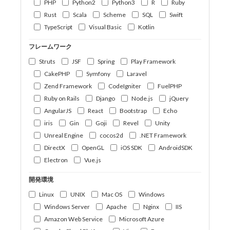
PHP
Python2
Python3
R
Ruby
Rust
Scala
Scheme
SQL
Swift
TypeScript
Visual Basic
Kotlin
フレームワーク
Struts
JSF
Spring
Play Framework
CakePHP
Symfony
Laravel
Zend Framework
CodeIgniter
FuelPHP
Ruby on Rails
Django
Node.js
jQuery
AngularJS
React
Bootstrap
Echo
iris
Gin
Goji
Revel
Unity
Unreal Engine
cocos2d
.NET Framework
DirectX
OpenGL
iOS SDK
AndroidSDK
Electron
Vue.js
開発環境
Linux
UNIX
Mac OS
Windows
Windows Server
Apache
Nginx
IIS
Amazon Web Service
Microsoft Azure