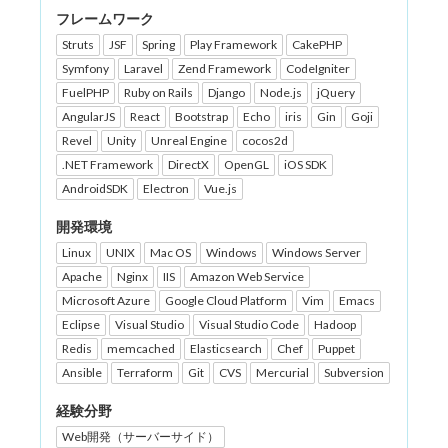
フレームワーク
Struts
JSF
Spring
Play Framework
CakePHP
Symfony
Laravel
Zend Framework
CodeIgniter
FuelPHP
Ruby on Rails
Django
Node.js
jQuery
AngularJS
React
Bootstrap
Echo
iris
Gin
Goji
Revel
Unity
Unreal Engine
cocos2d
.NET Framework
DirectX
OpenGL
iOS SDK
AndroidSDK
Electron
Vue.js
開発環境
Linux
UNIX
Mac OS
Windows
Windows Server
Apache
Nginx
IIS
Amazon Web Service
Microsoft Azure
Google Cloud Platform
Vim
Emacs
Eclipse
Visual Studio
Visual Studio Code
Hadoop
Redis
memcached
Elasticsearch
Chef
Puppet
Ansible
Terraform
Git
CVS
Mercurial
Subversion
経験分野
Web開発（サーバーサイド）