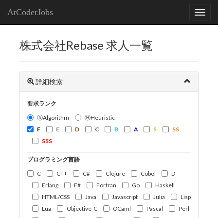
AtCoderJobs
株式会社Rebase 求人一覧
詳細検索
要求ランク
ⒶAlgorithm
ⒽHeuristic
F
E
D
C
B
A
S
SS
SSS
プログラミング言語
C
C++
C#
Clojure
Cobol
D
Erlang
F#
Fortran
Go
Haskell
HTML/CSS
Java
Javascript
Julia
Lisp
Lua
Objective-C
OCaml
Pascal
Perl