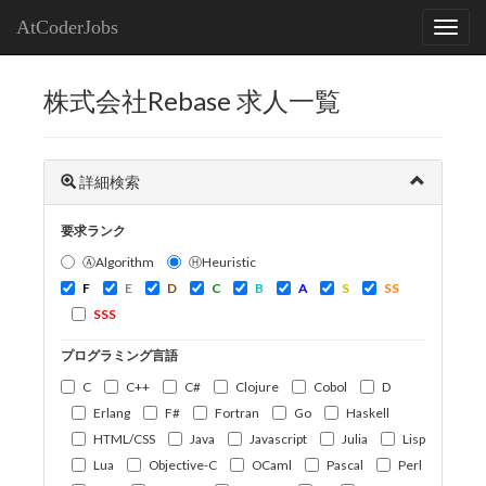
AtCoderJobs
株式会社Rebase 求人一覧
詳細検索
要求ランク
ⒶAlgorithm
ⒽHeuristic
F
E
D
C
B
A
S
SS
SSS
プログラミング言語
C
C++
C#
Clojure
Cobol
D
Erlang
F#
Fortran
Go
Haskell
HTML/CSS
Java
Javascript
Julia
Lisp
Lua
Objective-C
OCaml
Pascal
Perl