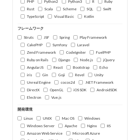
PHP
Python2
Python3
R
Ruby
Rust
Scala
Scheme
SQL
Swift
TypeScript
Visual Basic
Kotlin
フレームワーク
Struts
JSF
Spring
Play Framework
CakePHP
Symfony
Laravel
Zend Framework
CodeIgniter
FuelPHP
Ruby on Rails
Django
Node.js
jQuery
AngularJS
React
Bootstrap
Echo
iris
Gin
Goji
Revel
Unity
Unreal Engine
cocos2d
.NET Framework
DirectX
OpenGL
iOS SDK
AndroidSDK
Electron
Vue.js
開発環境
Linux
UNIX
Mac OS
Windows
Windows Server
Apache
Nginx
IIS
Amazon Web Service
Microsoft Azure