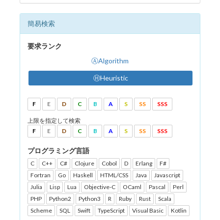
簡易検索
要求ランク
ⒶAlgorithm
ⒽHeuristic
F
E
D
C
B
A
S
SS
SSS
上限を指定して検索
F
E
D
C
B
A
S
SS
SSS
プログラミング言語
C
C++
C#
Clojure
Cobol
D
Erlang
F#
Fortran
Go
Haskell
HTML/CSS
Java
Javascript
Julia
Lisp
Lua
Objective-C
OCaml
Pascal
Perl
PHP
Python2
Python3
R
Ruby
Rust
Scala
Scheme
SQL
Swift
TypeScript
Visual Basic
Kotlin