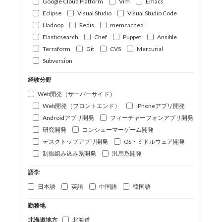
Google Cloud Platform
Vim
Emacs
Eclipse
Visual Studio
Visual Studio Code
Hadoop
Redis
memcached
Elasticsearch
Chef
Puppet
Ansible
Terraform
Git
CVS
Mercurial
Subversion
経験分野
Web開発（サーバーサイド）
Web開発（フロントエンド）
iPhoneアプリ開発
Androidアプリ開発
フィーチャーフォンアプリ開発
研究開発
コンシューマーゲーム開発
デスクトップアプリ開発
OS・ミドルウェア開発
制御組み込み系開発
汎用系開発
語学
日本語
英語
中国語
韓国語
勤務地
北海道地方
北海道