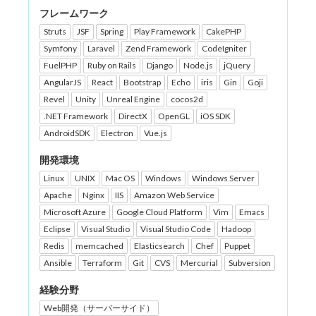
フレームワーク
Struts
JSF
Spring
Play Framework
CakePHP
Symfony
Laravel
Zend Framework
CodeIgniter
FuelPHP
Ruby on Rails
Django
Node.js
jQuery
AngularJS
React
Bootstrap
Echo
iris
Gin
Goji
Revel
Unity
Unreal Engine
cocos2d
.NET Framework
DirectX
OpenGL
iOS SDK
AndroidSDK
Electron
Vue.js
開発環境
Linux
UNIX
Mac OS
Windows
Windows Server
Apache
Nginx
IIS
Amazon Web Service
Microsoft Azure
Google Cloud Platform
Vim
Emacs
Eclipse
Visual Studio
Visual Studio Code
Hadoop
Redis
memcached
Elasticsearch
Chef
Puppet
Ansible
Terraform
Git
CVS
Mercurial
Subversion
経験分野
Web開発（サーバーサイド）