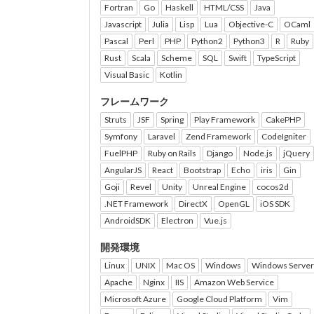
Fortran
Go
Haskell
HTML/CSS
Java
Javascript
Julia
Lisp
Lua
Objective-C
OCaml
Pascal
Perl
PHP
Python2
Python3
R
Ruby
Rust
Scala
Scheme
SQL
Swift
TypeScript
Visual Basic
Kotlin
フレームワーク
Struts
JSF
Spring
Play Framework
CakePHP
Symfony
Laravel
Zend Framework
CodeIgniter
FuelPHP
Ruby on Rails
Django
Node.js
jQuery
AngularJS
React
Bootstrap
Echo
iris
Gin
Goji
Revel
Unity
Unreal Engine
cocos2d
.NET Framework
DirectX
OpenGL
iOS SDK
AndroidSDK
Electron
Vue.js
開発環境
Linux
UNIX
Mac OS
Windows
Windows Server
Apache
Nginx
IIS
Amazon Web Service
Microsoft Azure
Google Cloud Platform
Vim