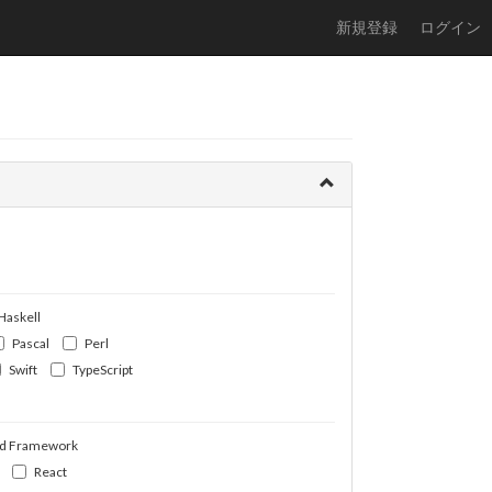
新規登録
ログイン
Haskell
Pascal
Perl
Swift
TypeScript
d Framework
React