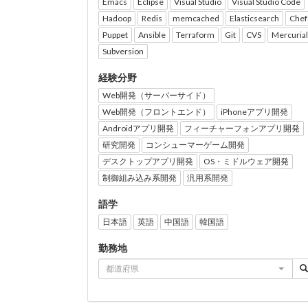
Emacs
Eclipse
Visual Studio
Visual Studio Code
Hadoop
Redis
memcached
Elasticsearch
Chef
Puppet
Ansible
Terraform
Git
CVS
Mercurial
Subversion
経験分野
Web開発（サーバーサイド）
Web開発（フロントエンド）
iPhoneアプリ開発
Androidアプリ開発
フィーチャーフォンアプリ開発
研究開発
コンシューマーゲーム開発
デスクトップアプリ開発
OS・ミドルウェア開発
制御組み込み系開発
汎用系開発
語学
日本語
英語
中国語
韓国語
勤務地
都道府県