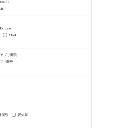
ocos2d
.js
Eclipse
Chef
idアプリ開発
プリ開発
静岡県
愛知県