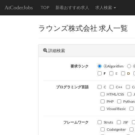
AtCoderJobs
TOP
新着おすすめ求人
求人検索
ラウンズ株式会社 求人一覧
詳細検索
要求ランク
ⒶAlgorithm
F
E
D
プログラミング言語
C
C++
C
HTML/CSS
PHP
Python
Visual Basic
フレームワーク
Struts
JSF
CodeIgniter