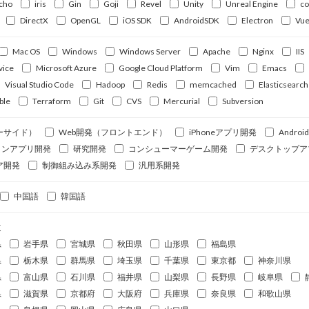
cho
iris
Gin
Goji
Revel
Unity
Unreal Engine
c
DirectX
OpenGL
iOS SDK
AndroidSDK
Electron
Vue
Mac OS
Windows
Windows Server
Apache
Nginx
IIS
vice
Microsoft Azure
Google Cloud Platform
Vim
Emacs
Visual Studio Code
Hadoop
Redis
memcached
Elasticsearch
ble
Terraform
Git
CVS
Mercurial
Subversion
ーサイド）
Web開発（フロントエンド）
iPhoneアプリ開発
Andro
ォンアプリ開発
研究開発
コンシューマーゲーム開発
デスクトップア
ア開発
制御組み込み系開発
汎用系開発
中国語
韓国語
道
県
岩手県
宮城県
秋田県
山形県
福島県
県
栃木県
群馬県
埼玉県
千葉県
東京都
神奈川県
県
富山県
石川県
福井県
山梨県
長野県
岐阜県
県
滋賀県
京都府
大阪府
兵庫県
奈良県
和歌山県