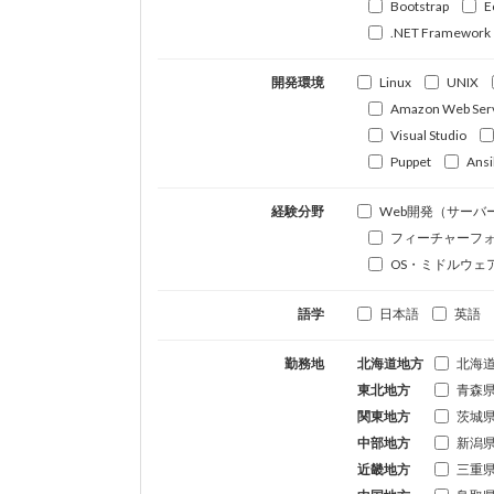
Bootstrap
E
.NET Framework
開発環境
Linux
UNIX
Amazon Web Ser
Visual Studio
Puppet
Ansi
経験分野
Web開発（サーバ
フィーチャーフ
OS・ミドルウェ
語学
日本語
英語
勤務地
北海道地方
北海
東北地方
青森
関東地方
茨城
中部地方
新潟
近畿地方
三重