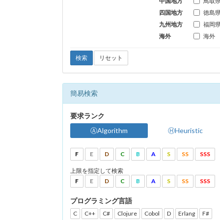
中国地方
鳥取
四国地方
徳島
九州地方
福岡
海外
海外
検索
リセット
簡易検索
要求ランク
ⒶAlgorithm
ⒽHeuristic
F
E
D
C
B
A
S
SS
SSS
上限を指定して検索
F
E
D
C
B
A
S
SS
SSS
プログラミング言語
C
C++
C#
Clojure
Cobol
D
Erlang
F#