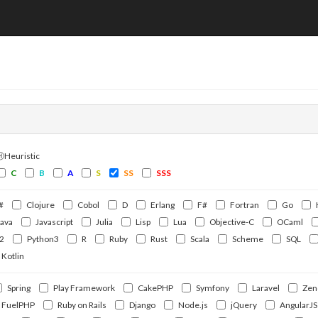
ⒽHeuristic
C
B
A
S
SS
SSS
#
Clojure
Cobol
D
Erlang
F#
Fortran
Go
Java
Javascript
Julia
Lisp
Lua
Objective-C
OCaml
2
Python3
R
Ruby
Rust
Scala
Scheme
SQL
Kotlin
Spring
Play Framework
CakePHP
Symfony
Laravel
Zen
FuelPHP
Ruby on Rails
Django
Node.js
jQuery
AngularJS