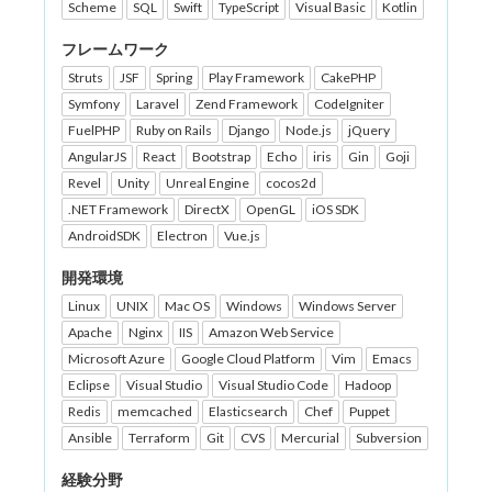
Scheme
SQL
Swift
TypeScript
Visual Basic
Kotlin
フレームワーク
Struts
JSF
Spring
Play Framework
CakePHP
Symfony
Laravel
Zend Framework
CodeIgniter
FuelPHP
Ruby on Rails
Django
Node.js
jQuery
AngularJS
React
Bootstrap
Echo
iris
Gin
Goji
Revel
Unity
Unreal Engine
cocos2d
.NET Framework
DirectX
OpenGL
iOS SDK
AndroidSDK
Electron
Vue.js
開発環境
Linux
UNIX
Mac OS
Windows
Windows Server
Apache
Nginx
IIS
Amazon Web Service
Microsoft Azure
Google Cloud Platform
Vim
Emacs
Eclipse
Visual Studio
Visual Studio Code
Hadoop
Redis
memcached
Elasticsearch
Chef
Puppet
Ansible
Terraform
Git
CVS
Mercurial
Subversion
経験分野