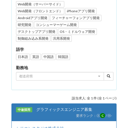
Web開発（サーバーサイド）
Web開発（フロントエンド）
iPhoneアプリ開発
Androidアプリ開発
フィーチャーフォンアプリ開発
研究開発
コンシューマーゲーム開発
デスクトップアプリ開発
OS・ミドルウェア開発
制御組み込み系開発
汎用系開発
語学
日本語
英語
中国語
韓国語
勤務地
都道府県
該当求人: 全 1 件 (全 1 ページ)
グラフィックスエンジニア募集
中途採用
要求ランク：
Ⓐ
C
/
Ⓗ
-