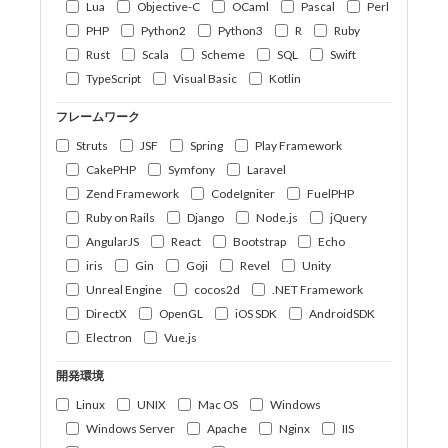
Lua
Objective-C
OCaml
Pascal
Perl
PHP
Python2
Python3
R
Ruby
Rust
Scala
Scheme
SQL
Swift
TypeScript
Visual Basic
Kotlin
フレームワーク
Struts
JSF
Spring
Play Framework
CakePHP
Symfony
Laravel
Zend Framework
CodeIgniter
FuelPHP
Ruby on Rails
Django
Node.js
jQuery
AngularJS
React
Bootstrap
Echo
iris
Gin
Goji
Revel
Unity
Unreal Engine
cocos2d
.NET Framework
DirectX
OpenGL
iOS SDK
AndroidSDK
Electron
Vue.js
開発環境
Linux
UNIX
Mac OS
Windows
Windows Server
Apache
Nginx
IIS