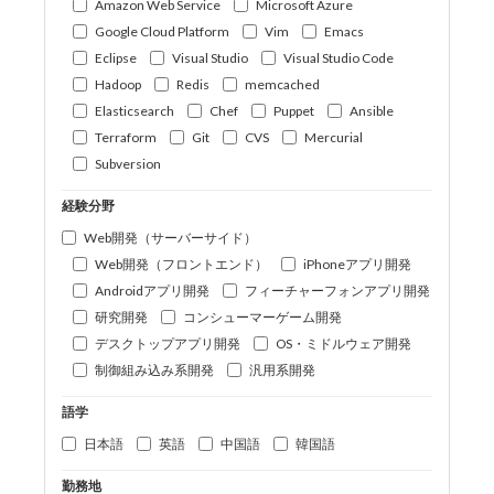
Amazon Web Service
Microsoft Azure
Google Cloud Platform
Vim
Emacs
Eclipse
Visual Studio
Visual Studio Code
Hadoop
Redis
memcached
Elasticsearch
Chef
Puppet
Ansible
Terraform
Git
CVS
Mercurial
Subversion
経験分野
Web開発（サーバーサイド）
Web開発（フロントエンド）
iPhoneアプリ開発
Androidアプリ開発
フィーチャーフォンアプリ開発
研究開発
コンシューマーゲーム開発
デスクトップアプリ開発
OS・ミドルウェア開発
制御組み込み系開発
汎用系開発
語学
日本語
英語
中国語
韓国語
勤務地