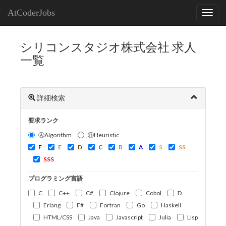
AtCoderJobs
シリコンスタジオ株式会社 求人
一覧
詳細検索
要求ランク
ⒶAlgorithm
ⒽHeuristic
F
E
D
C
B
A
S
SS
SSS
プログラミング言語
C
C++
C#
Clojure
Cobol
D
Erlang
F#
Fortran
Go
Haskell
HTML/CSS
Java
Javascript
Julia
Lisp