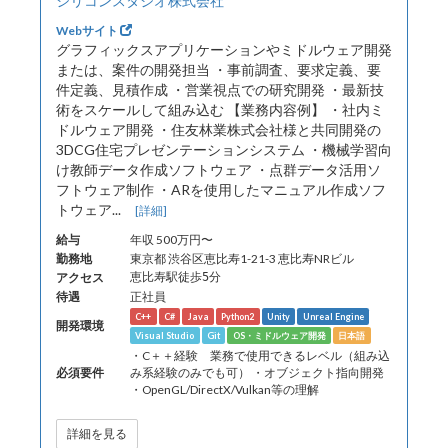
シリコンスタジオ株式会社
Webサイト
グラフィックスアプリケーションやミドルウェア開発
または、案件の開発担当 ・事前調査、要求定義、要
件定義、見積作成 ・営業視点での研究開発 ・最新技
術をスケールして組み込む 【業務内容例】 ・社内ミ
ドルウェア開発 ・住友林業株式会社様と共同開発の
3DCG住宅プレゼンテーションシステム ・機械学習向
け教師データ作成ソフトウェア ・点群データ活用ソ
フトウェア制作 ・ARを使用したマニュアル作成ソフ
トウェア...
[詳細]
給与
年収 500万円〜
勤務地
東京都 渋谷区恵比寿1-21-3 恵比寿NRビル
アクセス
恵比寿駅徒歩5分
待遇
正社員
C++
C#
Java
Python2
Unity
Unreal Engine
開発環境
Visual Studio
Git
OS・ミドルウェア開発
日本語
・C＋＋経験 業務で使用できるレベル（組み込
必須要件
み系経験のみでも可） ・オブジェクト指向開発
・OpenGL/DirectX/Vulkan等の理解
詳細を見る