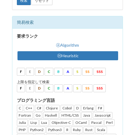
検索
リセット
簡易検索
要求ランク
ⒶAlgorithm
ⒽHeuristic
F
E
D
C
B
A
S
SS
SSS
上限を指定して検索
F
E
D
C
B
A
S
SS
SSS
プログラミング言語
C
C++
C#
Clojure
Cobol
D
Erlang
F#
Fortran
Go
Haskell
HTML/CSS
Java
Javascript
Julia
Lisp
Lua
Objective-C
OCaml
Pascal
Perl
PHP
Python2
Python3
R
Ruby
Rust
Scala