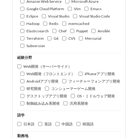
Amazon Web Service
Microsoft Azure
Google Cloud Platform
Vim
Emacs
Eclipse
Visual Studio
Visual Studio Code
Hadoop
Redis
memcached
Elasticsearch
Chef
Puppet
Ansible
Terraform
Git
CVS
Mercurial
Subversion
経験分野
Web開発（サーバーサイド）
Web開発（フロントエンド）
iPhoneアプリ開発
Androidアプリ開発
フィーチャーフォンアプリ開発
研究開発
コンシューマーゲーム開発
デスクトップアプリ開発
OS・ミドルウェア開発
制御組み込み系開発
汎用系開発
語学
日本語
英語
中国語
韓国語
勤務地