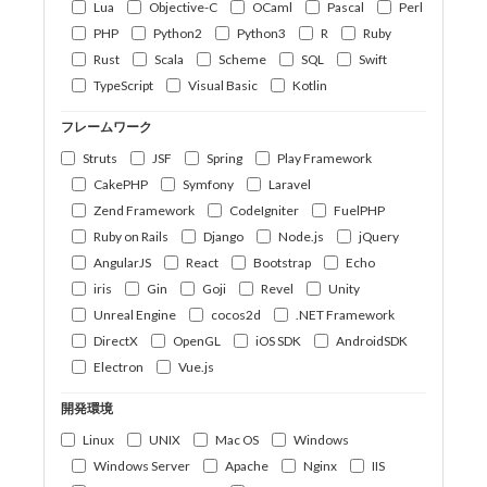
Lua
Objective-C
OCaml
Pascal
Perl
PHP
Python2
Python3
R
Ruby
Rust
Scala
Scheme
SQL
Swift
TypeScript
Visual Basic
Kotlin
フレームワーク
Struts
JSF
Spring
Play Framework
CakePHP
Symfony
Laravel
Zend Framework
CodeIgniter
FuelPHP
Ruby on Rails
Django
Node.js
jQuery
AngularJS
React
Bootstrap
Echo
iris
Gin
Goji
Revel
Unity
Unreal Engine
cocos2d
.NET Framework
DirectX
OpenGL
iOS SDK
AndroidSDK
Electron
Vue.js
開発環境
Linux
UNIX
Mac OS
Windows
Windows Server
Apache
Nginx
IIS