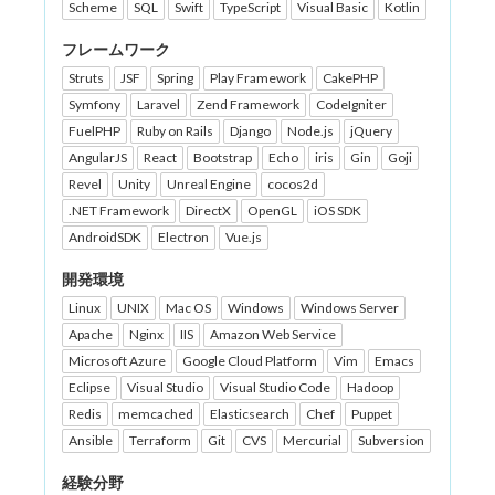
Scheme
SQL
Swift
TypeScript
Visual Basic
Kotlin
フレームワーク
Struts
JSF
Spring
Play Framework
CakePHP
Symfony
Laravel
Zend Framework
CodeIgniter
FuelPHP
Ruby on Rails
Django
Node.js
jQuery
AngularJS
React
Bootstrap
Echo
iris
Gin
Goji
Revel
Unity
Unreal Engine
cocos2d
.NET Framework
DirectX
OpenGL
iOS SDK
AndroidSDK
Electron
Vue.js
開発環境
Linux
UNIX
Mac OS
Windows
Windows Server
Apache
Nginx
IIS
Amazon Web Service
Microsoft Azure
Google Cloud Platform
Vim
Emacs
Eclipse
Visual Studio
Visual Studio Code
Hadoop
Redis
memcached
Elasticsearch
Chef
Puppet
Ansible
Terraform
Git
CVS
Mercurial
Subversion
経験分野