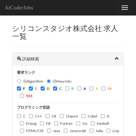
AtCoderJobs
シリコンスタジオ株式会社 求人
一覧
詳細検索
要求ランク
ⒶAlgorithm
ⒽHeuristic
F
E
D
C
B
A
S
SS
SSS
プログラミング言語
C
C++
C#
Clojure
Cobol
D
Erlang
F#
Fortran
Go
Haskell
HTML/CSS
Java
Javascript
Julia
Lisp