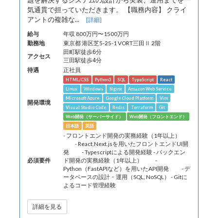
気通貫で担っていただきます。 【職務内容】 クライ
アントの複雑な...
[詳細]
給与
年収 800万円〜1500万円
勤務地
東京都 港区芝5-25-1 VORT三田Ⅱ 2階
田町駅徒歩6分
アクセス
三田駅徒歩4分
待遇
正社員
HTML/CSS
Python3
SQL
TypeScript
React
Linux
Windows
Nginx
Amazon Web Service
Microsoft Azure
Google Cloud Platform
Vim
開発環境
Visual Studio Code
Redis
Terraform
Git
Web開発（サーバーサイド）
Web開発（フロントエンド）
日本語
英語
- フロントエンド開発の実務経験（1年以上）
- React,Next.jsを用いたフロントエンドUI開
発 - Typescriptによる開発経験 - バックエン
必須要件
ド開発の実務経験（1年以上） -
Python（FastAPIなど）を用いたAPI開発 - デ
ータベースの設計・運用（SQL, NoSQL） - Gitに
よるコード管理経験
詳細を見る