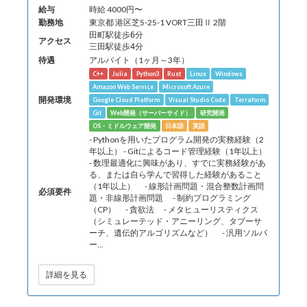
給与
時給 4000円〜
勤務地
東京都 港区芝5-25-1 VORT三田Ⅱ 2階
田町駅徒歩6分
アクセス
三田駅徒歩4分
待遇
アルバイト（1ヶ月～3年）
C++
Julia
Python3
Rust
Linux
Windows
Amazon Web Service
Microsoft Azure
開発環境
Google Cloud Platform
Visual Studio Code
Terraform
Git
Web開発（サーバーサイド）
研究開発
OS・ミドルウェア開発
日本語
英語
- Pythonを用いたプログラム開発の実務経験（2
年以上） - Gitによるコード管理経験（1年以上）
- 数理最適化に興味があり、すでに実務経験があ
る、または自ら学んで習得した経験があること
（1年以上） - 線形計画問題・混合整数計画問
必須要件
題・非線形計画問題 - 制約プログラミング
（CP） - 貪欲法 - メタヒューリスティクス
（シミュレーテッド・アニーリング、タブーサ
ーチ、遺伝的アルゴリズムなど） - 汎用ソルバ
ー...
詳細を見る