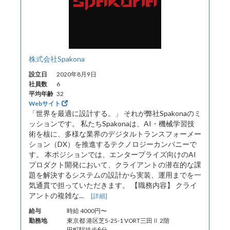
株式会社Spakona
設立日
2020年8月9日
社員数
6
平均年齢
32
Webサイト
「世界を最適に設計する。」 それが弊社Spakonaのミ
ッションです。 私たちSpakonaは、AI・機械学習技
術を核に、多様な業界のデジタルトランスフォーメー
ション（DX）を推進するテクノロジーカンパニーで
す。 本ポジションでは、エンタープライズ向けのAI
プロダクト開発において、クライアントの潜在的な課
題を解決するシステムの設計から実装、運用までを一
気通貫で担っていただきます。 【職務内容】 クライ
アントの複雑な...
[詳細]
給与
時給 4000円〜
勤務地
東京都 港区芝5-25-1 VORT三田Ⅱ 2階