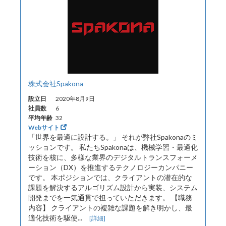
株式会社Spakona
設立日
2020年8月9日
社員数
6
平均年齢
32
Webサイト
「世界を最適に設計する。」 それが弊社Spakonaのミ
ッションです。 私たちSpakonaは、機械学習・最適化
技術を核に、多様な業界のデジタルトランスフォーメ
ーション（DX）を推進するテクノロジーカンパニー
です。 本ポジションでは、クライアントの潜在的な
課題を解決するアルゴリズム設計から実装、システム
開発までを一気通貫で担っていただきます。 【職務
内容】 クライアントの複雑な課題を解き明かし、最
適化技術を駆使...
[詳細]