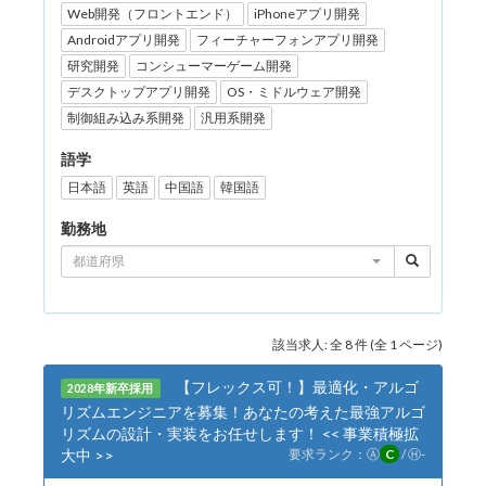
Web開発（フロントエンド）
iPhoneアプリ開発
Androidアプリ開発
フィーチャーフォンアプリ開発
研究開発
コンシューマーゲーム開発
デスクトップアプリ開発
OS・ミドルウェア開発
制御組み込み系開発
汎用系開発
語学
日本語
英語
中国語
韓国語
勤務地
都道府県
該当求人: 全 8 件 (全 1 ページ)
【フレックス可！】最適化・アルゴ
2028年新卒採用
リズムエンジニアを募集！あなたの考えた最強アルゴ
リズムの設計・実装をお任せします！ << 事業積極拡
大中 >>
要求ランク：
Ⓐ
C
/
Ⓗ
-