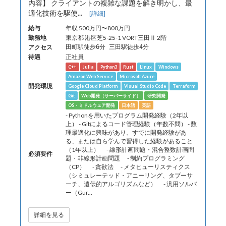
内容】 クライアントの複雑な課題を解き明かし、最
適化技術を駆使...
[詳細]
給与
年収 500万円〜800万円
勤務地
東京都 港区芝5-25-1 VORT三田Ⅱ 2階
アクセス
田町駅徒歩6分 三田駅徒歩4分
待遇
正社員
C++
Julia
Python3
Rust
Linux
Windows
Amazon Web Service
Microsoft Azure
開発環境
Google Cloud Platform
Visual Studio Code
Terraform
Git
Web開発（サーバーサイド）
研究開発
OS・ミドルウェア開発
日本語
英語
- Pythonを用いたプログラム開発経験（2年以
上） - Gitによるコード管理経験（年数不問） - 数
理最適化に興味があり、すでに開発経験があ
る、または自ら学んで習得した経験があること
（1年以上） - 線形計画問題・混合整数計画問
必須要件
題・非線形計画問題 - 制約プログラミング
（CP） - 貪欲法 - メタヒューリスティクス
（シミュレーテッド・アニーリング、タブーサ
ーチ、遺伝的アルゴリズムなど） - 汎用ソルバ
ー（Gur...
詳細を見る