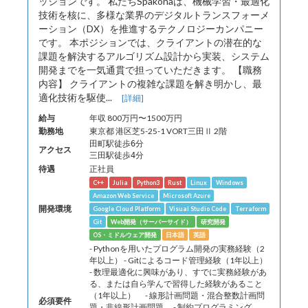
ッションです。 私たちSpakonaは、機械学習・最適化
技術を核に、多様な業界のデジタルトランスフォーメ
ーション（DX）を推進するテクノロジーカンパニー
です。 本ポジションでは、クライアントの潜在的な
課題を解決するアルゴリズム設計から実装、システム
開発までを一気通貫で担っていただきます。 【職務
内容】 クライアントの複雑な課題を解き明かし、最
適化技術を駆使...
[詳細]
給与
年収 800万円〜1500万円
勤務地
東京都 港区芝5-25-1 VORT三田Ⅱ 2階
田町駅徒歩6分
アクセス
三田駅徒歩4分
待遇
正社員
C++
Julia
Python3
Rust
Linux
Windows
Amazon Web Service
Microsoft Azure
開発環境
Google Cloud Platform
Visual Studio Code
Terraform
Git
Web開発（サーバーサイド）
研究開発
OS・ミドルウェア開発
日本語
英語
- Pythonを用いたプログラム開発の実務経験（2
年以上） - Gitによるコード管理経験（1年以上）
- 数理最適化に興味があり、すでに実務経験があ
る、または自ら学んで習得した経験があること
（1年以上） - 線形計画問題・混合整数計画問
必須要件
題・非線形計画問題 - 制約プログラミング