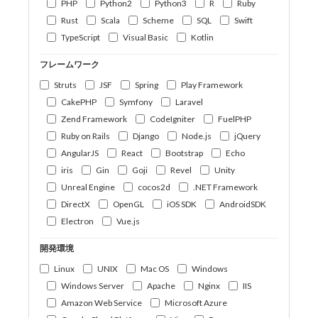
PHP
Python2
Python3
R
Ruby
Rust
Scala
Scheme
SQL
Swift
TypeScript
Visual Basic
Kotlin
フレームワーク
Struts
JSF
Spring
Play Framework
CakePHP
Symfony
Laravel
Zend Framework
CodeIgniter
FuelPHP
Ruby on Rails
Django
Node.js
jQuery
AngularJS
React
Bootstrap
Echo
iris
Gin
Goji
Revel
Unity
Unreal Engine
cocos2d
.NET Framework
DirectX
OpenGL
iOS SDK
AndroidSDK
Electron
Vue.js
開発環境
Linux
UNIX
Mac OS
Windows
Windows Server
Apache
Nginx
IIS
Amazon Web Service
Microsoft Azure