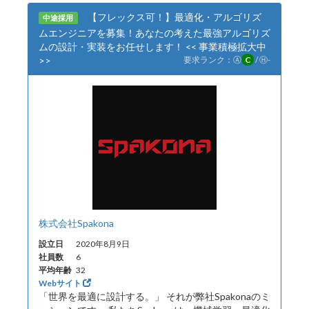
【フレックス可！】最適化・アルゴリズ
中途採用
ムエンジニアを募集！あなたの考えた最強アルゴリズ
ムの設計・実装をお任せします！ << 事業積極拡大中
>>
要求ランク：
Ⓐ
C
/
Ⓗ
-
株式会社Spakona
設立日
2020年8月9日
社員数
6
平均年齢
32
Webサイト
「世界を最適に設計する。」 それが弊社Spakonaのミ