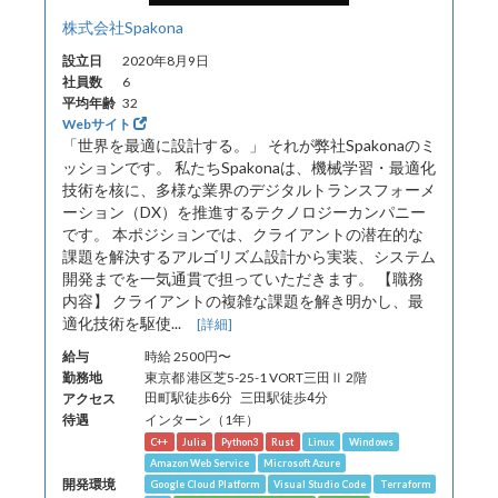
株式会社Spakona
設立日
2020年8月9日
社員数
6
平均年齢
32
Webサイト
「世界を最適に設計する。」 それが弊社Spakonaのミ
ッションです。 私たちSpakonaは、機械学習・最適化
技術を核に、多様な業界のデジタルトランスフォーメ
ーション（DX）を推進するテクノロジーカンパニー
です。 本ポジションでは、クライアントの潜在的な
課題を解決するアルゴリズム設計から実装、システム
開発までを一気通貫で担っていただきます。 【職務
内容】 クライアントの複雑な課題を解き明かし、最
適化技術を駆使...
[詳細]
給与
時給 2500円〜
勤務地
東京都 港区芝5-25-1 VORT三田Ⅱ 2階
アクセス
田町駅徒歩6分 三田駅徒歩4分
待遇
インターン（1年）
C++
Julia
Python3
Rust
Linux
Windows
Amazon Web Service
Microsoft Azure
開発環境
Google Cloud Platform
Visual Studio Code
Terraform