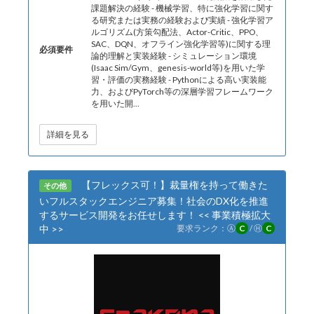
課題解決の経験 - 機械学習、特に強化学習に関す
る研究または実務の経験および実績 - 強化学習ア
ルゴリズム(方策勾配法、Actor-Critic、PPO、
SAC、DQN、オフライン強化学習等)に関する理
必須要件
論的理解と実装経験 - シミュレーション環境
(Isaac Sim/Gym、genesis-world等)を用いた学
習・評価の実務経験 - Pythonによる高い実装能
力、およびPyTorch等の深層学習フレームワーク
を用いた開...
詳細を見る
【フレックス可！】裁量権を持って働きた
その他
いフルスタックエンジニア募集！社会のDX化を推進
するサービス開発をお任せします！ << 事業積極拡大
中 >>
要求ランク：
Ⓐ
C
/
Ⓗ
C