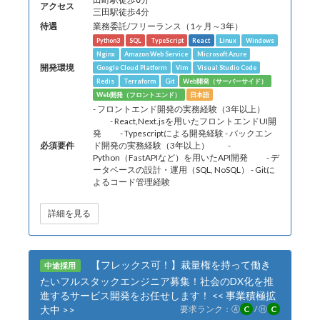
田町駅徒歩6分
アクセス
三田駅徒歩4分
待遇
業務委託/フリーランス（1ヶ月～3年）
Python3
SQL
TypeScript
React
Linux
Windows
Nginx
Amazon Web Service
Microsoft Azure
開発環境
Google Cloud Platform
Vim
Visual Studio Code
Redis
Terraform
Git
Web開発（サーバーサイド）
Web開発（フロントエンド）
日本語
- フロントエンド開発の実務経験（3年以上）
- React,Next.jsを用いたフロントエンドUI開
発 - Typescriptによる開発経験 - バックエン
必須要件
ド開発の実務経験（3年以上） -
Python（FastAPIなど）を用いたAPI開発 - デ
ータベースの設計・運用（SQL, NoSQL） - Gitに
よるコード管理経験
詳細を見る
【フレックス可！】裁量権を持って働き
中途採用
たいフルスタックエンジニア募集！社会のDX化を推
進するサービス開発をお任せします！ << 事業積極拡
大中 >>
要求ランク：
Ⓐ
C
/
Ⓗ
C