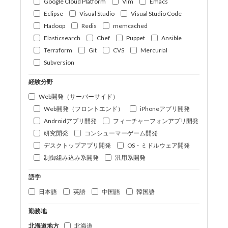
Google Cloud Platform
Vim
Emacs
Eclipse
Visual Studio
Visual Studio Code
Hadoop
Redis
memcached
Elasticsearch
Chef
Puppet
Ansible
Terraform
Git
CVS
Mercurial
Subversion
経験分野
Web開発（サーバーサイド）
Web開発（フロントエンド）
iPhoneアプリ開発
Androidアプリ開発
フィーチャーフォンアプリ開発
研究開発
コンシューマーゲーム開発
デスクトップアプリ開発
OS・ミドルウェア開発
制御組み込み系開発
汎用系開発
語学
日本語
英語
中国語
韓国語
勤務地
北海道地方
北海道