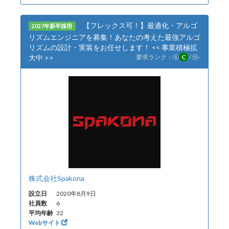
【フレックス可！】最適化・アルゴ
2027年新卒採用
リズムエンジニアを募集！あなたの考えた最強アルゴ
リズムの設計・実装をお任せします！ << 事業積極拡
大中 >>
要求ランク：
Ⓐ
C
/
Ⓗ
-
株式会社Spakona
設立日
2020年8月9日
社員数
6
平均年齢
32
Webサイト