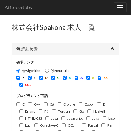
AtCoderJobs
株式会社Spakona 求人一覧
詳細検索
要求ランク
ⒶAlgorithm
ⒽHeuristic
F
E
D
C
B
A
S
SS
SSS
プログラミング言語
C
C++
C#
Clojure
Cobol
D
Erlang
F#
Fortran
Go
Haskell
HTML/CSS
Java
Javascript
Julia
Lisp
Lua
Objective-C
OCaml
Pascal
Perl