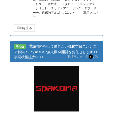
（CP） - 貪欲法 - メタヒューリスティクス
（シミュレーテッド・アニーリング、タブーサ
ーチ、遺伝的アルゴリズムなど） - 汎用ソルバ
ー...
詳細を見る
裁量権を持って働きたい強化学習エンジニ
その他
ア募集！Physical AI/無人機AI開発をお任せします<<
事業積極拡大中 >>
要求ランク：
Ⓐ
F
/
Ⓗ
-