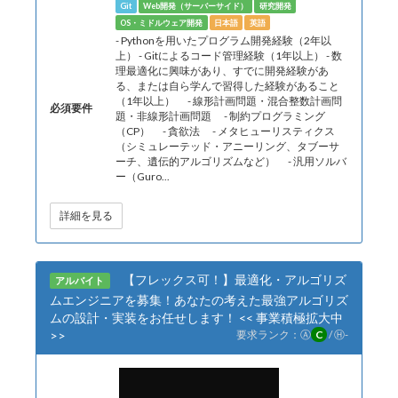
Git
Web開発（サーバーサイド）
研究開発
OS・ミドルウェア開発
日本語
英語
- Pythonを用いたプログラム開発経験（2年以
上） - Gitによるコード管理経験（1年以上） - 数
理最適化に興味があり、すでに開発経験があ
る、または自ら学んで習得した経験があること
（1年以上） - 線形計画問題・混合整数計画問
必須要件
題・非線形計画問題 - 制約プログラミング
（CP） - 貪欲法 - メタヒューリスティクス
（シミュレーテッド・アニーリング、タブーサ
ーチ、遺伝的アルゴリズムなど） - 汎用ソルバ
ー（Guro...
詳細を見る
【フレックス可！】最適化・アルゴリズ
アルバイト
ムエンジニアを募集！あなたの考えた最強アルゴリズ
ムの設計・実装をお任せします！ << 事業積極拡大中
>>
要求ランク：
Ⓐ
C
/
Ⓗ
-