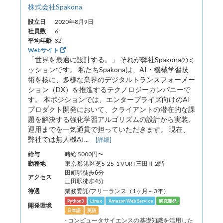
株式会社Spakona
設立日
2020年8月9日
社員数
6
平均年齢
32
Webサイト
「世界を最適に設計する。」 それが弊社Spakonaのミ
ッションです。 私たちSpakonaは、AI・機械学習技
術を核に、多様な業界のデジタルトランスフォーメー
ション（DX）を推進するテクノロジーカンパニーで
す。 本ポジションでは、エンタープライズ向けのAI
プロダクト開発において、クライアントの潜在的な課
題を解決する強化学習アルゴリズムの設計から実装、
運用までを一気通貫で担っていただきます。 現在、
弊社では無人機AI...
[詳細]
給与
時給 5000円〜
勤務地
東京都 港区芝5-25-1 VORT三田Ⅱ 2階
田町駅徒歩6分
アクセス
三田駅徒歩4分
待遇
業務委託/フリーランス（1ヶ月～3年）
Python3
Linux
Amazon Web Service
研究開発
開発環境
日本語
英語
- コンピュータサイエンスの基礎知識を活用した