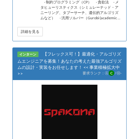
- 制約プログラミング（CP） - 貪欲法 - メ
タヒューリスティクス（シミュレーテッド・ア
ニーリング、タブーサーチ、遺伝的アルゴリズ
ムなど） - 汎用ソルバー（Gurobi (academic ...
詳細を見る
【フレックス可！】最適化・アルゴリズ
インターン
ムエンジニアを募集！あなたの考えた最強アルゴリズ
ムの設計・実装をお任せします！ << 事業積極拡大中
>>
要求ランク：
Ⓐ
C
/
Ⓗ
-