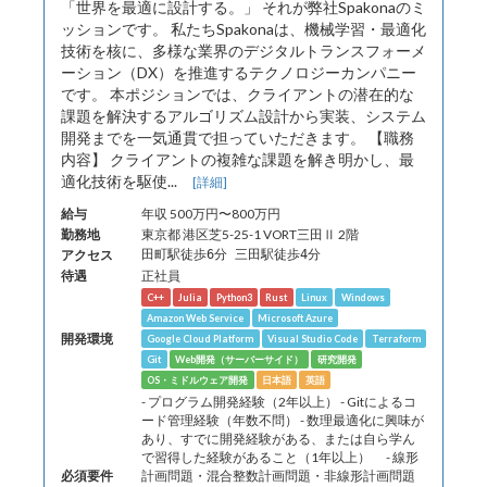
「世界を最適に設計する。」 それが弊社Spakonaのミ
ッションです。 私たちSpakonaは、機械学習・最適化
技術を核に、多様な業界のデジタルトランスフォーメ
ーション（DX）を推進するテクノロジーカンパニー
です。 本ポジションでは、クライアントの潜在的な
課題を解決するアルゴリズム設計から実装、システム
開発までを一気通貫で担っていただきます。 【職務
内容】 クライアントの複雑な課題を解き明かし、最
適化技術を駆使...
[詳細]
給与
年収 500万円〜800万円
勤務地
東京都 港区芝5-25-1 VORT三田Ⅱ 2階
アクセス
田町駅徒歩6分 三田駅徒歩4分
待遇
正社員
C++
Julia
Python3
Rust
Linux
Windows
Amazon Web Service
Microsoft Azure
開発環境
Google Cloud Platform
Visual Studio Code
Terraform
Git
Web開発（サーバーサイド）
研究開発
OS・ミドルウェア開発
日本語
英語
- プログラム開発経験（2年以上） - Gitによるコ
ード管理経験（年数不問） - 数理最適化に興味が
あり、すでに開発経験がある、または自ら学ん
で習得した経験があること（1年以上） - 線形
必須要件
計画問題・混合整数計画問題・非線形計画問題