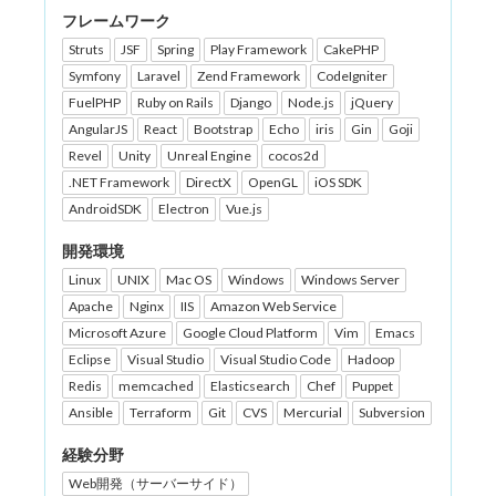
フレームワーク
Struts
JSF
Spring
Play Framework
CakePHP
Symfony
Laravel
Zend Framework
CodeIgniter
FuelPHP
Ruby on Rails
Django
Node.js
jQuery
AngularJS
React
Bootstrap
Echo
iris
Gin
Goji
Revel
Unity
Unreal Engine
cocos2d
.NET Framework
DirectX
OpenGL
iOS SDK
AndroidSDK
Electron
Vue.js
開発環境
Linux
UNIX
Mac OS
Windows
Windows Server
Apache
Nginx
IIS
Amazon Web Service
Microsoft Azure
Google Cloud Platform
Vim
Emacs
Eclipse
Visual Studio
Visual Studio Code
Hadoop
Redis
memcached
Elasticsearch
Chef
Puppet
Ansible
Terraform
Git
CVS
Mercurial
Subversion
経験分野
Web開発（サーバーサイド）