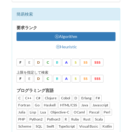
簡易検索
要求ランク
ⒶAlgorithm
ⒽHeuristic
F
E
D
C
B
A
S
SS
SSS
上限を指定して検索
F
E
D
C
B
A
S
SS
SSS
プログラミング言語
C
C++
C#
Clojure
Cobol
D
Erlang
F#
Fortran
Go
Haskell
HTML/CSS
Java
Javascript
Julia
Lisp
Lua
Objective-C
OCaml
Pascal
Perl
PHP
Python2
Python3
R
Ruby
Rust
Scala
Scheme
SQL
Swift
TypeScript
Visual Basic
Kotlin