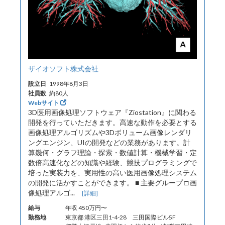
ザイオソフト株式会社
設立日
1998年8月3日
社員数
約80人
Webサイト
3D医用画像処理ソフトウェア『Ziostation』に関わる
開発を行っていただきます。高速な動作を必要とする
画像処理アルゴリズムや3Dボリューム画像レンダリ
ングエンジン、UIの開発などの業務があります。計
算幾何・グラフ理論・探索・数値計算・機械学習・定
数倍高速化などの知識や経験、競技プログラミングで
培った実装力を、実用性の高い医用画像処理システム
の開発に活かすことができます。 ■ 主要グループ □ 画
像処理アルゴ...
[詳細]
給与
年収 450万円〜
勤務地
東京都 港区三田1-4-28 三田国際ビル5F