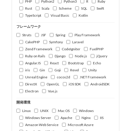
PHP
Python2
Python3
R
Ruby
Rust
Scala
Scheme
SQL
Swift
TypeScript
Visual Basic
Kotlin
フレームワーク
Struts
JSF
Spring
Play Framework
CakePHP
Symfony
Laravel
Zend Framework
CodeIgniter
FuelPHP
Ruby on Rails
Django
Node.js
jQuery
AngularJS
React
Bootstrap
Echo
iris
Gin
Goji
Revel
Unity
Unreal Engine
cocos2d
.NET Framework
DirectX
OpenGL
iOS SDK
AndroidSDK
Electron
Vue.js
開発環境
Linux
UNIX
Mac OS
Windows
Windows Server
Apache
Nginx
IIS
Amazon Web Service
Microsoft Azure