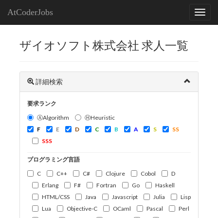
AtCoderJobs
ザイオソフト株式会社 求人一覧
詳細検索
要求ランク
ⒶAlgorithm
ⒽHeuristic
F
E
D
C
B
A
S
SS
SSS
プログラミング言語
C
C++
C#
Clojure
Cobol
D
Erlang
F#
Fortran
Go
Haskell
HTML/CSS
Java
Javascript
Julia
Lisp
Lua
Objective-C
OCaml
Pascal
Perl