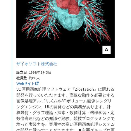
ザイオソフト株式会社
設立日
1998年8月3日
社員数
約80人
Webサイト
3D医用画像処理ソフトウェア『Ziostation』に関わる
開発を行っていただきます。高速な動作を必要とする
画像処理アルゴリズムや3Dボリューム画像レンダリ
ングエンジン、UIの開発などの業務があります。計
算幾何・グラフ理論・探索・数値計算・機械学習・定
数倍高速化などの知識や経験、競技プログラミングで
培った実装力を、実用性の高い医用画像処理システム
の開発に活かすことができます。 ■ 主要グループ □ 画