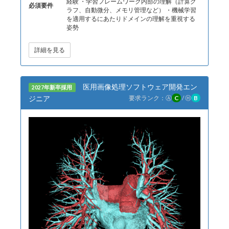
経験 ・学習フレームワーク内部の理解（計算グ
必須要件
ラフ、自動微分、メモリ管理など） ・機械学習
を適用するにあたりドメインの理解を重視する
姿勢
詳細を見る
医用画像処理ソフトウェア開発エン
2027年新卒採用
ジニア
要求ランク：
Ⓐ
C
/
Ⓗ
B