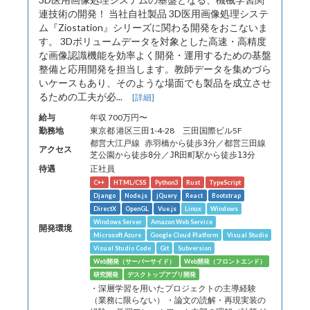
連技術の開発！ 当社自社製品 3D医用画像処理システ
ム『Ziostation』シリーズに関わる開発をおこないま
す。 3Dボリュームデータを対象とした高速・高精度
な画像認識機能を効率よく開発・運用するための基盤
整備と応用開発を担当します。教師データを集めづら
いケースもあり、そのような場面でも製品を成立させ
るための工夫が必...
[詳細]
給与
年収 700万円〜
勤務地
東京都 港区三田1-4-28 三田国際ビル5F
都営大江戸線 赤羽橋から徒歩3分／都営三田線
アクセス
芝公園から徒歩8分／JR田町駅から徒歩13分
待遇
正社員
C++
HTML/CSS
Python3
Rust
TypeScript
Django
Node.js
jQuery
React
Bootstrap
DirectX
OpenGL
Vue.js
Linux
Windows
Windows Server
Amazon Web Service
開発環境
Microsoft Azure
Google Cloud Platform
Visual Studio
Visual Studio Code
Git
Subversion
Web開発（サーバーサイド）
Web開発（フロントエンド）
研究開発
デスクトップアプリ開発
・深層学習を用いたプロジェクトの主導経験
（業務に限らない） ・論文の読解・再現実装の