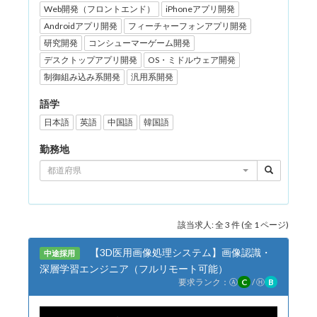
Web開発（フロントエンド）
iPhoneアプリ開発
Androidアプリ開発
フィーチャーフォンアプリ開発
研究開発
コンシューマーゲーム開発
デスクトップアプリ開発
OS・ミドルウェア開発
制御組み込み系開発
汎用系開発
語学
日本語
英語
中国語
韓国語
勤務地
都道府県
該当求人: 全 3 件 (全 1 ページ)
【3D医用画像処理システム】画像認識・
中途採用
深層学習エンジニア（フルリモート可能）
要求ランク：
Ⓐ
C
/
Ⓗ
B