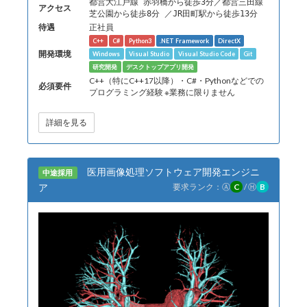
都営大江戸線 赤羽橋から徒歩3分／都営三田線
アクセス
芝公園から徒歩8分 ／JR田町駅から徒歩13分
待遇
正社員
C++
C#
Python3
.NET Framework
DirectX
開発環境
Windows
Visual Studio
Visual Studio Code
Git
研究開発
デスクトップアプリ開発
C++（特にC++17以降）・C#・Pythonなどでの
必須要件
プログラミング経験 ※業務に限りません
詳細を見る
医用画像処理ソフトウェア開発エンジニ
中途採用
ア
要求ランク：
Ⓐ
C
/
Ⓗ
B