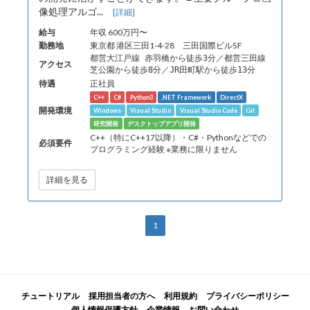
像処理アルゴ...
[詳細]
給与
年収 600万円〜
勤務地
東京都 港区三田1-4-28 三田国際ビル5F
都営大江戸線 赤羽橋から徒歩3分／都営三田線
アクセス
芝公園から徒歩8分／JR田町駅から徒歩13分
待遇
正社員
C++
C#
Python3
.NET Framework
DirectX
開発環境
Windows
Visual Studio
Visual Studio Code
Git
研究開発
デスクトップアプリ開発
C++（特にC++17以降）・C#・Pythonなどでの
必須要件
プログラミング経験 ※業務に限りません
詳細を見る
1
チュートリアル
採用担当者の方へ
利用規約
プライバシーポリシー
個人情報保護方針
企業情報
お問い合わせ