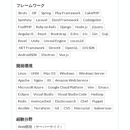
フレームワーク
Struts
JSF
Spring
Play Framework
CakePHP
Symfony
Laravel
Zend Framework
CodeIgniter
FuelPHP
Ruby on Rails
Django
Node.js
jQuery
AngularJS
React
Bootstrap
Echo
iris
Gin
Goji
Revel
Unity
Unreal Engine
cocos2d
.NET Framework
DirectX
OpenGL
iOS SDK
AndroidSDK
Electron
Vue.js
開発環境
Linux
UNIX
Mac OS
Windows
Windows Server
Apache
Nginx
IIS
Amazon Web Service
Microsoft Azure
Google Cloud Platform
Vim
Emacs
Eclipse
Visual Studio
Visual Studio Code
Hadoop
Redis
memcached
Elasticsearch
Chef
Puppet
Ansible
Terraform
Git
CVS
Mercurial
Subversion
経験分野
Web開発（サーバーサイド）