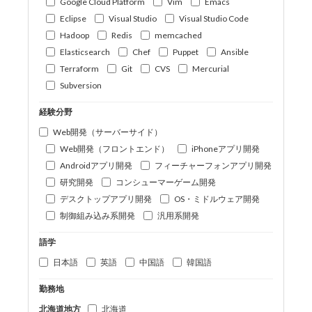
Google Cloud Platform
Vim
Emacs
Eclipse
Visual Studio
Visual Studio Code
Hadoop
Redis
memcached
Elasticsearch
Chef
Puppet
Ansible
Terraform
Git
CVS
Mercurial
Subversion
経験分野
Web開発（サーバーサイド）
Web開発（フロントエンド）
iPhoneアプリ開発
Androidアプリ開発
フィーチャーフォンアプリ開発
研究開発
コンシューマーゲーム開発
デスクトップアプリ開発
OS・ミドルウェア開発
制御組み込み系開発
汎用系開発
語学
日本語
英語
中国語
韓国語
勤務地
北海道地方
北海道