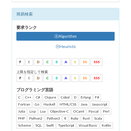
簡易検索
要求ランク
ⒶAlgorithm
ⒽHeuristic
F
E
D
C
B
A
S
SS
SSS
上限を指定して検索
F
E
D
C
B
A
S
SS
SSS
プログラミング言語
C
C++
C#
Clojure
Cobol
D
Erlang
F#
Fortran
Go
Haskell
HTML/CSS
Java
Javascript
Julia
Lisp
Lua
Objective-C
OCaml
Pascal
Perl
PHP
Python2
Python3
R
Ruby
Rust
Scala
Scheme
SQL
Swift
TypeScript
Visual Basic
Kotlin