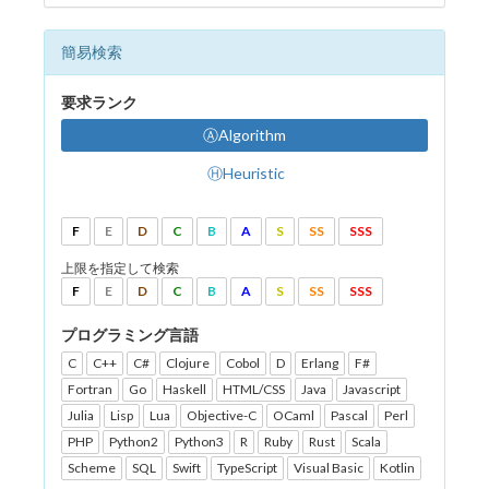
簡易検索
要求ランク
ⒶAlgorithm
ⒽHeuristic
F
E
D
C
B
A
S
SS
SSS
上限を指定して検索
F
E
D
C
B
A
S
SS
SSS
プログラミング言語
C
C++
C#
Clojure
Cobol
D
Erlang
F#
Fortran
Go
Haskell
HTML/CSS
Java
Javascript
Julia
Lisp
Lua
Objective-C
OCaml
Pascal
Perl
PHP
Python2
Python3
R
Ruby
Rust
Scala
Scheme
SQL
Swift
TypeScript
Visual Basic
Kotlin