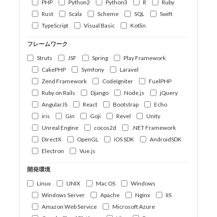
PHP
Python2
Python3
R
Ruby
Rust
Scala
Scheme
SQL
Swift
TypeScript
Visual Basic
Kotlin
フレームワーク
Struts
JSF
Spring
Play Framework
CakePHP
Symfony
Laravel
Zend Framework
CodeIgniter
FuelPHP
Ruby on Rails
Django
Node.js
jQuery
AngularJS
React
Bootstrap
Echo
iris
Gin
Goji
Revel
Unity
Unreal Engine
cocos2d
.NET Framework
DirectX
OpenGL
iOS SDK
AndroidSDK
Electron
Vue.js
開発環境
Linux
UNIX
Mac OS
Windows
Windows Server
Apache
Nginx
IIS
Amazon Web Service
Microsoft Azure