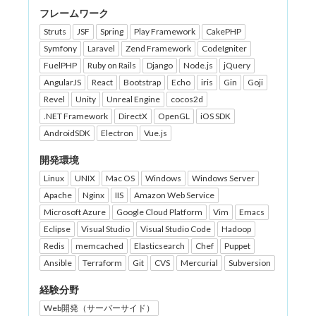
フレームワーク
Struts
JSF
Spring
Play Framework
CakePHP
Symfony
Laravel
Zend Framework
CodeIgniter
FuelPHP
Ruby on Rails
Django
Node.js
jQuery
AngularJS
React
Bootstrap
Echo
iris
Gin
Goji
Revel
Unity
Unreal Engine
cocos2d
.NET Framework
DirectX
OpenGL
iOS SDK
AndroidSDK
Electron
Vue.js
開発環境
Linux
UNIX
Mac OS
Windows
Windows Server
Apache
Nginx
IIS
Amazon Web Service
Microsoft Azure
Google Cloud Platform
Vim
Emacs
Eclipse
Visual Studio
Visual Studio Code
Hadoop
Redis
memcached
Elasticsearch
Chef
Puppet
Ansible
Terraform
Git
CVS
Mercurial
Subversion
経験分野
Web開発（サーバーサイド）