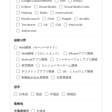
Google Cloud Platform
Vim
Emacs
Eclipse
Visual Studio
Visual Studio Code
Hadoop
Redis
memcached
Elasticsearch
Chef
Puppet
Ansible
Terraform
Git
CVS
Mercurial
Subversion
経験分野
Web開発（サーバーサイド）
Web開発（フロントエンド）
iPhoneアプリ開発
Androidアプリ開発
フィーチャーフォンアプリ開発
研究開発
コンシューマーゲーム開発
デスクトップアプリ開発
OS・ミドルウェア開発
制御組み込み系開発
汎用系開発
語学
日本語
英語
中国語
韓国語
勤務地
北海道地方
北海道