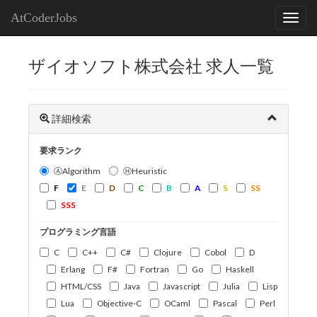
AtCoderJobs
ザイオソフト株式会社 求人一覧
詳細検索
要求ランク
ⒶAlgorithm
ⒽHeuristic
F
E
D
C
B
A
S
SS
SSS
プログラミング言語
C
C++
C#
Clojure
Cobol
D
Erlang
F#
Fortran
Go
Haskell
HTML/CSS
Java
Javascript
Julia
Lisp
Lua
Objective-C
OCaml
Pascal
Perl