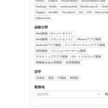
Emacs
Eclipse
Visual Studio
Visual Studio Code
Hadoop
Redis
memcached
Elasticsearch
Chef
Puppet
Ansible
Terraform
Git
CVS
Mercurial
Subversion
経験分野
Web開発（サーバーサイド）
Web開発（フロントエンド）
iPhoneアプリ開発
Androidアプリ開発
フィーチャーフォンアプリ開発
研究開発
コンシューマーゲーム開発
デスクトップアプリ開発
OS・ミドルウェア開発
制御組み込み系開発
汎用系開発
語学
日本語
英語
中国語
韓国語
勤務地
都道府県