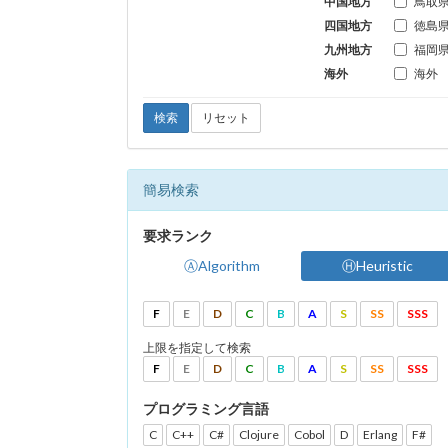
中国地方
鳥取
四国地方
徳島
九州地方
福岡
海外
海外
検索
リセット
簡易検索
要求ランク
ⒶAlgorithm
ⒽHeuristic
F
E
D
C
B
A
S
SS
SSS
上限を指定して検索
F
E
D
C
B
A
S
SS
SSS
プログラミング言語
C
C++
C#
Clojure
Cobol
D
Erlang
F#