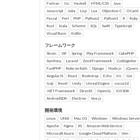
Fortran
Go
Haskell
HTML/CSS
Java
Javascript
Julia
Lisp
Lua
Objective-C
OCaml
Pascal
Perl
PHP
Python2
Python3
R
Ruby
Rust
Scala
Scheme
SQL
Swift
TypeScript
Visual Basic
Kotlin
フレームワーク
Struts
JSF
Spring
Play Framework
CakePHP
Symfony
Laravel
Zend Framework
CodeIgniter
FuelPHP
Ruby on Rails
Django
Node.js
jQuery
AngularJS
React
Bootstrap
Echo
iris
Gin
Goji
Revel
Unity
Unreal Engine
cocos2d
.NET Framework
DirectX
OpenGL
iOS SDK
AndroidSDK
Electron
Vue.js
開発環境
Linux
UNIX
Mac OS
Windows
Windows Server
Apache
Nginx
IIS
Amazon Web Service
Microsoft Azure
Google Cloud Platform
Vim