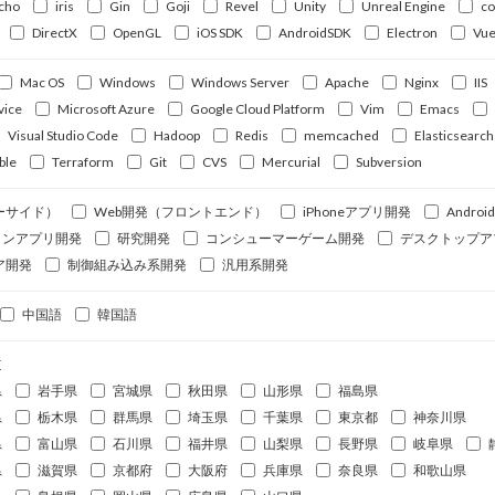
cho
iris
Gin
Goji
Revel
Unity
Unreal Engine
c
DirectX
OpenGL
iOS SDK
AndroidSDK
Electron
Vue
Mac OS
Windows
Windows Server
Apache
Nginx
IIS
vice
Microsoft Azure
Google Cloud Platform
Vim
Emacs
Visual Studio Code
Hadoop
Redis
memcached
Elasticsearch
ble
Terraform
Git
CVS
Mercurial
Subversion
ーサイド）
Web開発（フロントエンド）
iPhoneアプリ開発
Andro
ォンアプリ開発
研究開発
コンシューマーゲーム開発
デスクトップア
ア開発
制御組み込み系開発
汎用系開発
中国語
韓国語
道
県
岩手県
宮城県
秋田県
山形県
福島県
県
栃木県
群馬県
埼玉県
千葉県
東京都
神奈川県
県
富山県
石川県
福井県
山梨県
長野県
岐阜県
県
滋賀県
京都府
大阪府
兵庫県
奈良県
和歌山県