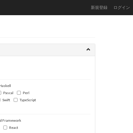
新規登録
ログイン
Haskell
Pascal
Perl
Swift
TypeScript
d Framework
React