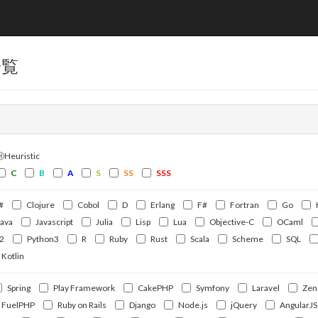
一覧
ⒽHeuristic
C
B
A
S
SS
SSS
#
Clojure
Cobol
D
Erlang
F#
Fortran
Go
Java
Javascript
Julia
Lisp
Lua
Objective-C
OCaml
2
Python3
R
Ruby
Rust
Scala
Scheme
SQL
Kotlin
Spring
Play Framework
CakePHP
Symfony
Laravel
Zen
FuelPHP
Ruby on Rails
Django
Node.js
jQuery
AngularJS