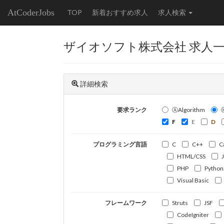
AtCoderJobs
TOP
新着おすすめ求人
求人検索
ザイオソフト株式会社 求人
詳細検索
要求ランク
ⒶAlgorithm
F
E
D
プログラミング言語
C
C++
C
HTML/CSS
PHP
Python
Visual Basic
フレームワーク
Struts
JSF
CodeIgniter