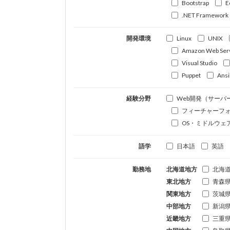
Bootstrap
E
.NET Framework
開発環境
Linux
UNIX
Amazon Web Ser
Visual Studio
Puppet
Ansi
経験分野
Web開発（サーバ
フィーチャーフ
OS・ミドルウェ
語学
日本語
英語
勤務地
北海道地方
北海
東北地方
青森
関東地方
茨城
中部地方
新潟
近畿地方
三重