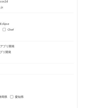
ocos2d
.js
Eclipse
Chef
idアプリ開発
プリ開発
静岡県
愛知県