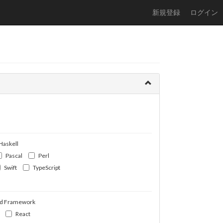
新規登録
ログイン
Haskell
Pascal
Perl
Swift
TypeScript
d Framework
React