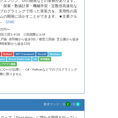
グエンジン、UIの開発などの業務があります。
・探索・数値計算・機械学習・定数倍高速化な
プログラミングで培った実装力を、実用性の高
ムの開発に活かすことができます。 ■ 主要グル
..
[詳細]
50万円〜
港区三田1-4-28 三田国際ビル5F
江戸線 赤羽橋から徒歩3分／都営三田線 芝公園から徒歩
JR田町駅から徒歩13分
Python3
.NET Framework
DirectX
Windows
tudio
Visual Studio Code
Git
研究開発
ップアプリ開発
特にC++17以降）・C#・Pythonなどでのプログラミング
業務に限りません
要求ランク：
Ⓐ
C
/
Ⓗ
B
ェア『Ziostation』に関わる開発を行ってい