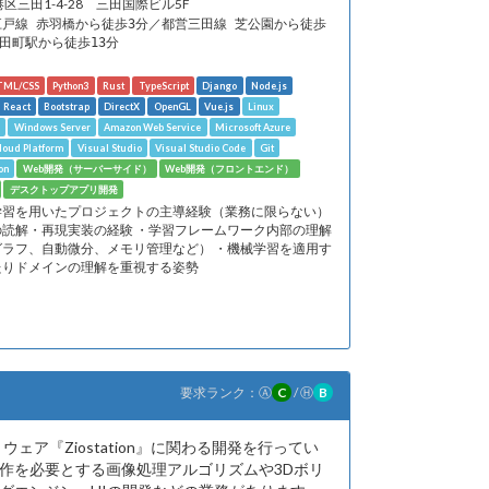
港区三田1-4-28 三田国際ビル5F
江戸線 赤羽橋から徒歩3分／都営三田線 芝公園から徒歩
R田町駅から徒歩13分
TML/CSS
Python3
Rust
TypeScript
Django
Node.js
React
Bootstrap
DirectX
OpenGL
Vue.js
Linux
Windows Server
Amazon Web Service
Microsoft Azure
loud Platform
Visual Studio
Visual Studio Code
Git
on
Web開発（サーバーサイド）
Web開発（フロントエンド）
デスクトップアプリ開発
学習を用いたプロジェクトの主導経験（業務に限らない）
の読解・再現実装の経験 ・学習フレームワーク内部の理解
グラフ、自動微分、メモリ管理など） ・機械学習を適用す
たりドメインの理解を重視する姿勢
要求ランク：
Ⓐ
C
/
Ⓗ
B
ェア『Ziostation』に関わる開発を行ってい
作を必要とする画像処理アルゴリズムや3Dボリ