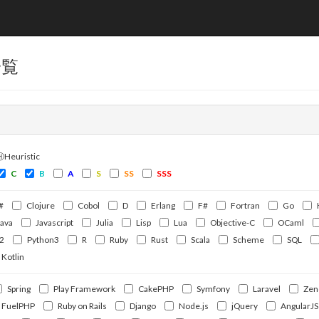
一覧
ⒽHeuristic
C
B
A
S
SS
SSS
#
Clojure
Cobol
D
Erlang
F#
Fortran
Go
Java
Javascript
Julia
Lisp
Lua
Objective-C
OCaml
2
Python3
R
Ruby
Rust
Scala
Scheme
SQL
Kotlin
Spring
Play Framework
CakePHP
Symfony
Laravel
Zen
FuelPHP
Ruby on Rails
Django
Node.js
jQuery
AngularJS