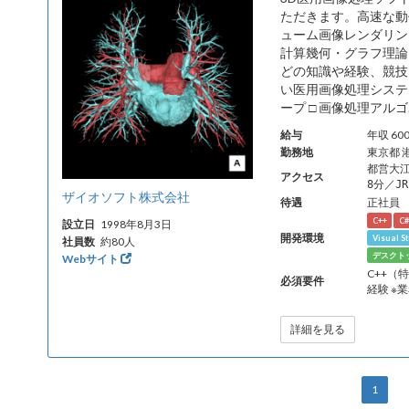
ただきます。高速な動
ューム画像レンダリン
計算幾何・グラフ理論
どの知識や経験、競技
い医用画像処理システ
ープ □ 画像処理アルゴ.
給与
年収 6
勤務地
東京都 
都営大
アクセス
8分／J
ザイオソフト株式会社
待遇
正社員
C++
C#
設立日
1998年8月3日
開発環境
Visual S
社員数
約80人
デスクト
Webサイト
C++（
必須要件
経験 
詳細を見る
1