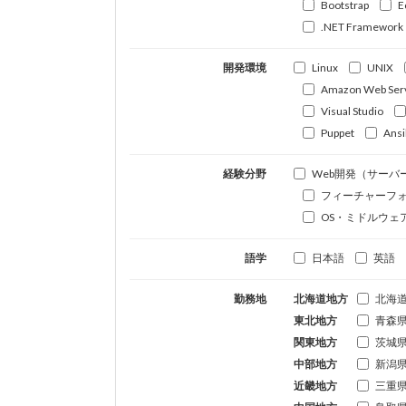
Bootstrap
E
.NET Framework
開発環境
Linux
UNIX
Amazon Web Ser
Visual Studio
Puppet
Ansi
経験分野
Web開発（サーバ
フィーチャーフ
OS・ミドルウェ
語学
日本語
英語
勤務地
北海道地方
北海
東北地方
青森
関東地方
茨城
中部地方
新潟
近畿地方
三重