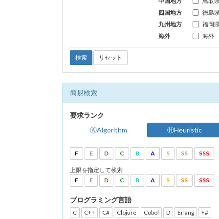
中国地方
鳥取
四国地方
徳島
九州地方
福岡
海外
海外
検索
リセット
簡易検索
要求ランク
ⒶAlgorithm
ⒽHeuristic
F
E
D
C
B
A
S
SS
SSS
上限を指定して検索
F
E
D
C
B
A
S
SS
SSS
プログラミング言語
C
C++
C#
Clojure
Cobol
D
Erlang
F#