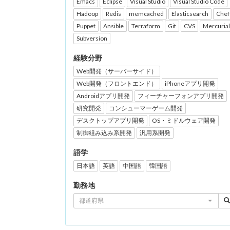
Emacs
Eclipse
Visual Studio
Visual Studio Code
Hadoop
Redis
memcached
Elasticsearch
Chef
Puppet
Ansible
Terraform
Git
CVS
Mercurial
Subversion
経験分野
Web開発（サーバーサイド）
Web開発（フロントエンド）
iPhoneアプリ開発
Androidアプリ開発
フィーチャーフォンアプリ開発
研究開発
コンシューマーゲーム開発
デスクトップアプリ開発
OS・ミドルウェア開発
制御組み込み系開発
汎用系開発
語学
日本語
英語
中国語
韓国語
勤務地
都道府県