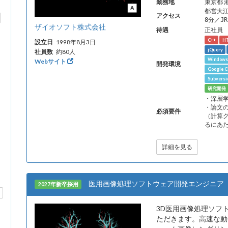
勤務地
東京都 
都営大
アクセス
8分／J
ザイオソフト株式会社
待遇
正社員
C++
H
設立日
1998年8月3日
jQuery
社員数
約80人
Windows
Webサイト
開発環境
Google C
Subversi
研究開発
・深層
・論文
必須要件
（計算
るにあ
詳細を見る
医用画像処理ソフトウェア開発エンジニア
2027年新卒採用
3D医用画像処理ソフトウ
ただきます。高速な動