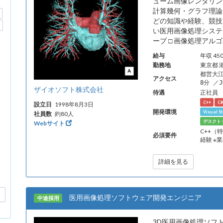
ューム画像レンダリン
計算幾何・グラフ理論
どの知識や経験、競技
い医用画像処理システ
ープ □ 画像処理アルゴ.
給与
年収 4
勤務地
東京都 
都営大
アクセス
8分 ／
ザイオソフト株式会社
待遇
正社員
C++
C#
設立日
1998年8月3日
開発環境
Visual S
社員数
約80人
デスクト
Webサイト
C++（
必須要件
経験 ※
詳細を見る
医用画像処理ソフトウェア開発エンジニア
中途採用
3D医用画像処理ソフトウ