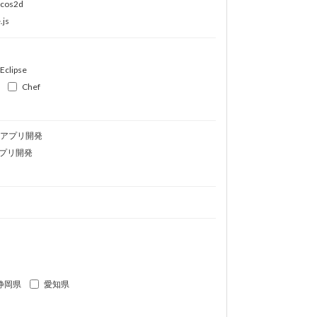
ocos2d
.js
Eclipse
Chef
idアプリ開発
プリ開発
静岡県
愛知県