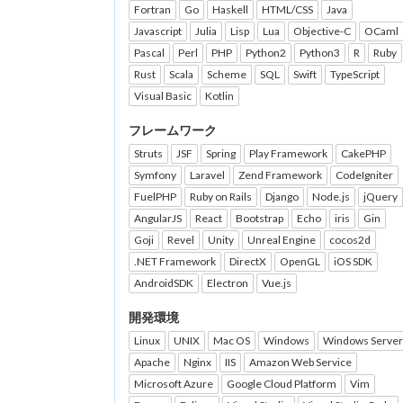
Fortran
Go
Haskell
HTML/CSS
Java
Javascript
Julia
Lisp
Lua
Objective-C
OCaml
Pascal
Perl
PHP
Python2
Python3
R
Ruby
Rust
Scala
Scheme
SQL
Swift
TypeScript
Visual Basic
Kotlin
フレームワーク
Struts
JSF
Spring
Play Framework
CakePHP
Symfony
Laravel
Zend Framework
CodeIgniter
FuelPHP
Ruby on Rails
Django
Node.js
jQuery
AngularJS
React
Bootstrap
Echo
iris
Gin
Goji
Revel
Unity
Unreal Engine
cocos2d
.NET Framework
DirectX
OpenGL
iOS SDK
AndroidSDK
Electron
Vue.js
開発環境
Linux
UNIX
Mac OS
Windows
Windows Server
Apache
Nginx
IIS
Amazon Web Service
Microsoft Azure
Google Cloud Platform
Vim