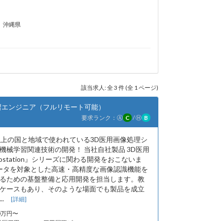
沖縄県
該当求人: 全 3 件 (全 1 ページ)
習エンジニア（フルリモート可能）
要求ランク：
Ⓐ
C
/
Ⓗ
B
以上の国と地域で使われている3D医用画像処理シ
機械学習関連技術の開発！ 当社自社製品 3D医用
ostation』シリーズに関わる開発をおこないま
データを対象とした高速・高精度な画像認識機能を
るための基盤整備と応用開発を担当します。教
ケースもあり、そのような場面でも製品を成立
..
[詳細]
00万円〜