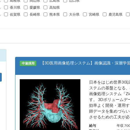
県
島根県
岡山県
広島県
山口県
県
香川県
愛媛県
高知県
県
佐賀県
長崎県
熊本県
大分県
宮崎県
鹿児島県
【3D医用画像処理システム】画像認識・深層学
中途採用
日本をはじめ世界30
ステムの基盤となる、
画像処理システム『Zi
す。 3Dボリューム
効率よく開発・運用す
師データを集めづらい
させるための工夫が必.
給与
年収 7