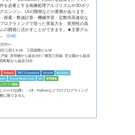
作を必要とする画像処理アルゴリズムや3Dボリ
グエンジン、UIの開発などの業務があります。
・探索・数値計算・機械学習・定数倍高速化な
プログラミングで培った実装力を、実用性の高
ムの開発に活かすことができます。 ■ 主要グル
..
[詳細]
00万円〜
港区三田1-4-28 三田国際ビル5F
江戸線 赤羽橋から徒歩3分／都営三田線 芝公園から徒歩
R田町駅から徒歩13分
Python3
.NET Framework
DirectX
Windows
tudio
Visual Studio Code
Git
研究開発
ップアプリ開発
特にC++17以降）・C#・Pythonなどでのプログラミング
※業務に限りません