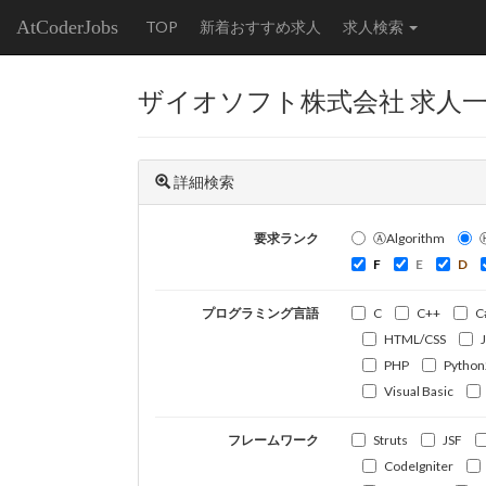
AtCoderJobs
TOP
新着おすすめ求人
求人検索
ザイオソフト株式会社 求人
詳細検索
要求ランク
ⒶAlgorithm
F
E
D
プログラミング言語
C
C++
C
HTML/CSS
PHP
Python
Visual Basic
フレームワーク
Struts
JSF
CodeIgniter