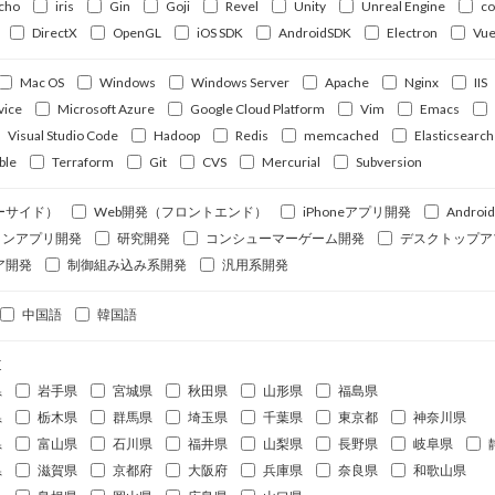
cho
iris
Gin
Goji
Revel
Unity
Unreal Engine
c
DirectX
OpenGL
iOS SDK
AndroidSDK
Electron
Vue
Mac OS
Windows
Windows Server
Apache
Nginx
IIS
vice
Microsoft Azure
Google Cloud Platform
Vim
Emacs
Visual Studio Code
Hadoop
Redis
memcached
Elasticsearch
ble
Terraform
Git
CVS
Mercurial
Subversion
ーサイド）
Web開発（フロントエンド）
iPhoneアプリ開発
Andro
ォンアプリ開発
研究開発
コンシューマーゲーム開発
デスクトップア
ア開発
制御組み込み系開発
汎用系開発
中国語
韓国語
道
県
岩手県
宮城県
秋田県
山形県
福島県
県
栃木県
群馬県
埼玉県
千葉県
東京都
神奈川県
県
富山県
石川県
福井県
山梨県
長野県
岐阜県
県
滋賀県
京都府
大阪府
兵庫県
奈良県
和歌山県