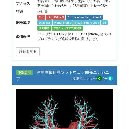
都営大江戸線 赤羽橋から徒歩3分／都営三田線
アクセス
芝公園から徒歩8分 ／JR田町駅から徒歩13分
待遇
正社員
C++
C#
Python3
.NET Framework
DirectX
開発環境
Windows
Visual Studio
Visual Studio Code
Git
研究開発
デスクトップアプリ開発
C++（特にC++17以降）・C#・Pythonなどでの
必須要件
プログラミング経験 ※業務に限りません
詳細を見る
医用画像処理ソフトウェア開発エンジニ
中途採用
ア
要求ランク：
Ⓐ
C
/
Ⓗ
B