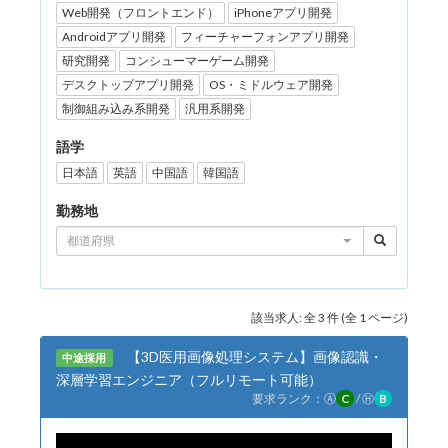
Web開発（フロントエンド）
iPhoneアプリ開発
Androidアプリ開発
フィーチャーフォンアプリ開発
研究開発
コンシューマーゲーム開発
デスクトップアプリ開発
OS・ミドルウェア開発
制御組み込み系開発
汎用系開発
語学
日本語
英語
中国語
韓国語
勤務地
都道府県
該当求人: 全 3 件 (全 1 ページ)
【3D医用画像処理システム】画像認識・
中途採用
深層学習エンジニア（フルリモート可能）
要求ランク：
Ⓐ
C
/
Ⓗ
B