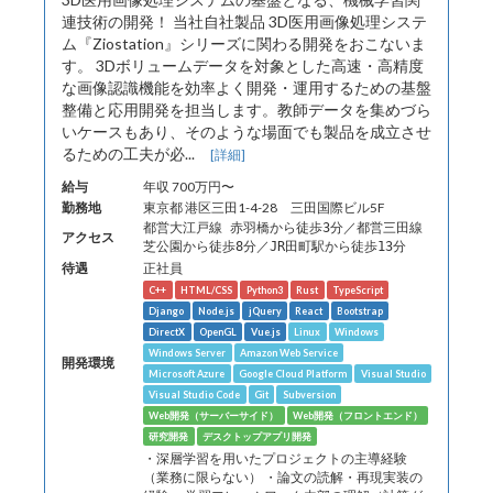
連技術の開発！ 当社自社製品 3D医用画像処理システ
ム『Ziostation』シリーズに関わる開発をおこないま
す。 3Dボリュームデータを対象とした高速・高精度
な画像認識機能を効率よく開発・運用するための基盤
整備と応用開発を担当します。教師データを集めづら
いケースもあり、そのような場面でも製品を成立させ
るための工夫が必...
[詳細]
給与
年収 700万円〜
勤務地
東京都 港区三田1-4-28 三田国際ビル5F
都営大江戸線 赤羽橋から徒歩3分／都営三田線
アクセス
芝公園から徒歩8分／JR田町駅から徒歩13分
待遇
正社員
C++
HTML/CSS
Python3
Rust
TypeScript
Django
Node.js
jQuery
React
Bootstrap
DirectX
OpenGL
Vue.js
Linux
Windows
Windows Server
Amazon Web Service
開発環境
Microsoft Azure
Google Cloud Platform
Visual Studio
Visual Studio Code
Git
Subversion
Web開発（サーバーサイド）
Web開発（フロントエンド）
研究開発
デスクトップアプリ開発
・深層学習を用いたプロジェクトの主導経験
（業務に限らない） ・論文の読解・再現実装の