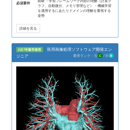
経験 ・学習フレームワーク内部の理解（計算グ
必須要件
ラフ、自動微分、メモリ管理など） ・機械学習
を適用するにあたりドメインの理解を重視する
姿勢
詳細を見る
医用画像処理ソフトウェア開発エン
2027年新卒採用
ジニア
要求ランク：
Ⓐ
C
/
Ⓗ
B