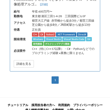
像処理アルゴ...
[詳細]
給与
年収 600万円〜
勤務地
東京都 港区三田1-4-28 三田国際ビル5F
都営大江戸線 赤羽橋から徒歩3分／都営三田線
アクセス
芝公園から徒歩8分／JR田町駅から徒歩13分
待遇
正社員
C++
C#
Python3
.NET Framework
DirectX
開発環境
Windows
Visual Studio
Visual Studio Code
Git
研究開発
デスクトップアプリ開発
C++（特にC++17以降）・C#・Pythonなどでの
必須要件
プログラミング経験 ※業務に限りません
詳細を見る
1
チュートリアル
採用担当者の方へ
利用規約
プライバシーポリシー
個人情報保護方針
企業情報
お問い合わせ