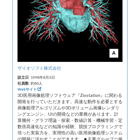
ザイオソフト株式会社
設立日
1998年8月3日
社員数
約80人
Webサイト
3D医用画像処理ソフトウェア『Ziostation』に関わる
開発を行っていただきます。高速な動作を必要とする
画像処理アルゴリズムや3Dボリューム画像レンダリ
ングエンジン、UIの開発などの業務があります。計
算幾何・グラフ理論・探索・数値計算・機械学習・定
数倍高速化などの知識や経験、競技プログラミングで
培った実装力を、実用性の高い医用画像処理システム
の開発に活かすことができます。 ■ 主要グループ □ 画