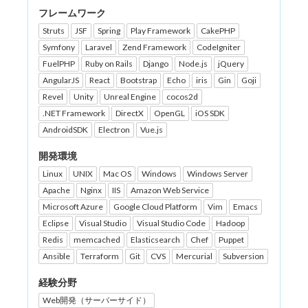
フレームワーク
Struts
JSF
Spring
Play Framework
CakePHP
Symfony
Laravel
Zend Framework
CodeIgniter
FuelPHP
Ruby on Rails
Django
Node.js
jQuery
AngularJS
React
Bootstrap
Echo
iris
Gin
Goji
Revel
Unity
Unreal Engine
cocos2d
.NET Framework
DirectX
OpenGL
iOS SDK
AndroidSDK
Electron
Vue.js
開発環境
Linux
UNIX
Mac OS
Windows
Windows Server
Apache
Nginx
IIS
Amazon Web Service
Microsoft Azure
Google Cloud Platform
Vim
Emacs
Eclipse
Visual Studio
Visual Studio Code
Hadoop
Redis
memcached
Elasticsearch
Chef
Puppet
Ansible
Terraform
Git
CVS
Mercurial
Subversion
経験分野
Web開発（サーバーサイド）