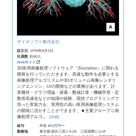
ザイオソフト株式会社
設立日
1998年8月3日
社員数
約80人
Webサイト
3D医用画像処理ソフトウェア『Ziostation』に関わる
開発を行っていただきます。高速な動作を必要とする
画像処理アルゴリズムや3Dボリューム画像レンダリ
ングエンジン、UIの開発などの業務があります。計
算幾何・グラフ理論・探索・数値計算・機械学習・定
数倍高速化などの知識や経験、競技プログラミングで
培った実装力を、実用性の高い医用画像処理システム
の開発に活かすことができます。 ■ 主要グループ □ 画
像処理アルゴ...
[詳細]
給与
年収 450万円〜
勤務地
東京都 港区三田1-4-28 三田国際ビル5F