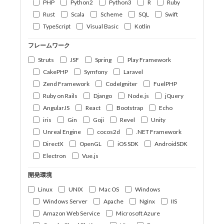
PHP
Python2
Python3
R
Ruby
Rust
Scala
Scheme
SQL
Swift
TypeScript
Visual Basic
Kotlin
フレームワーク
Struts
JSF
Spring
Play Framework
CakePHP
Symfony
Laravel
Zend Framework
CodeIgniter
FuelPHP
Ruby on Rails
Django
Node.js
jQuery
AngularJS
React
Bootstrap
Echo
iris
Gin
Goji
Revel
Unity
Unreal Engine
cocos2d
.NET Framework
DirectX
OpenGL
iOS SDK
AndroidSDK
Electron
Vue.js
開発環境
Linux
UNIX
Mac OS
Windows
Windows Server
Apache
Nginx
IIS
Amazon Web Service
Microsoft Azure