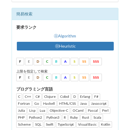
簡易検索
要求ランク
ⒶAlgorithm
ⒽHeuristic
F
E
D
C
B
A
S
SS
SSS
上限を指定して検索
F
E
D
C
B
A
S
SS
SSS
プログラミング言語
C
C++
C#
Clojure
Cobol
D
Erlang
F#
Fortran
Go
Haskell
HTML/CSS
Java
Javascript
Julia
Lisp
Lua
Objective-C
OCaml
Pascal
Perl
PHP
Python2
Python3
R
Ruby
Rust
Scala
Scheme
SQL
Swift
TypeScript
Visual Basic
Kotlin