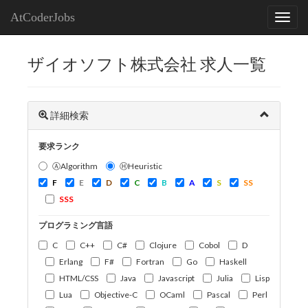
AtCoderJobs
ザイオソフト株式会社 求人一覧
詳細検索
要求ランク
ⒶAlgorithm
ⒽHeuristic
F
E
D
C
B
A
S
SS
SSS
プログラミング言語
C
C++
C#
Clojure
Cobol
D
Erlang
F#
Fortran
Go
Haskell
HTML/CSS
Java
Javascript
Julia
Lisp
Lua
Objective-C
OCaml
Pascal
Perl