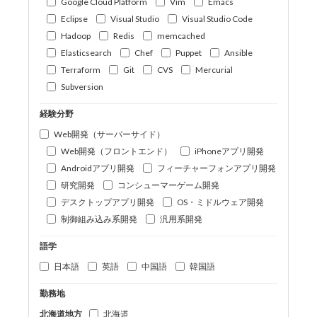
Google Cloud Platform
Vim
Emacs
Eclipse
Visual Studio
Visual Studio Code
Hadoop
Redis
memcached
Elasticsearch
Chef
Puppet
Ansible
Terraform
Git
CVS
Mercurial
Subversion
経験分野
Web開発（サーバーサイド）
Web開発（フロントエンド）
iPhoneアプリ開発
Androidアプリ開発
フィーチャーフォンアプリ開発
研究開発
コンシューマーゲーム開発
デスクトップアプリ開発
OS・ミドルウェア開発
制御組み込み系開発
汎用系開発
語学
日本語
英語
中国語
韓国語
勤務地
北海道地方
北海道