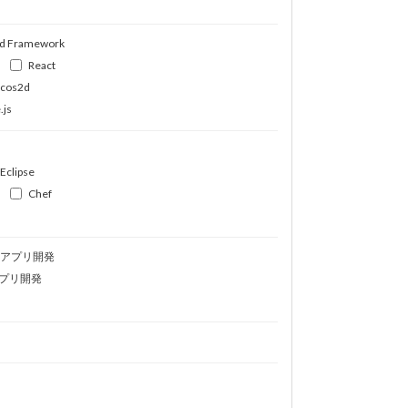
d Framework
React
ocos2d
.js
Eclipse
Chef
idアプリ開発
プリ開発