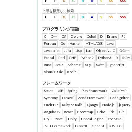
F
E
D
C
B
A
S
SS
SSS
上限を指定して検索
F
E
D
C
B
A
S
SS
SSS
プログラミング言語
C
C++
C#
Clojure
Cobol
D
Erlang
F#
Fortran
Go
Haskell
HTML/CSS
Java
Javascript
Julia
Lisp
Lua
Objective-C
OCaml
Pascal
Perl
PHP
Python2
Python3
R
Ruby
Rust
Scala
Scheme
SQL
Swift
TypeScript
Visual Basic
Kotlin
フレームワーク
Struts
JSF
Spring
Play Framework
CakePHP
Symfony
Laravel
Zend Framework
CodeIgniter
FuelPHP
Ruby on Rails
Django
Node.js
jQuery
AngularJS
React
Bootstrap
Echo
iris
Gin
Goji
Revel
Unity
Unreal Engine
cocos2d
.NET Framework
DirectX
OpenGL
iOS SDK