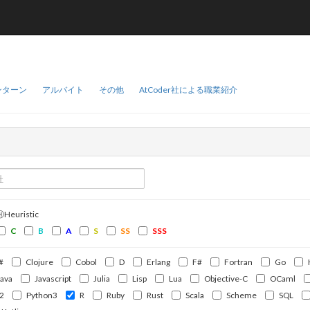
ンターン
アルバイト
その他
AtCoder社による職業紹介
ⒽHeuristic
C
B
A
S
SS
SSS
#
Clojure
Cobol
D
Erlang
F#
Fortran
Go
Java
Javascript
Julia
Lisp
Lua
Objective-C
OCaml
2
Python3
R
Ruby
Rust
Scala
Scheme
SQL