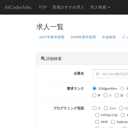
AtCoderJobs
TOP
新着おすすめ求人
求人検索
求人一覧
2027年新卒採用
2028年新卒採用
中途採用
イ
詳細検索
企業名
要求ランク
ⒶAlgorithm
F
E
D
プログラミング言語
C
C++
C
HTML/CSS
PHP
Python