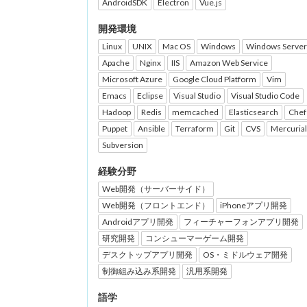
AndroidSDK
Electron
Vue.js
開発環境
Linux
UNIX
Mac OS
Windows
Windows Server
Apache
Nginx
IIS
Amazon Web Service
Microsoft Azure
Google Cloud Platform
Vim
Emacs
Eclipse
Visual Studio
Visual Studio Code
Hadoop
Redis
memcached
Elasticsearch
Chef
Puppet
Ansible
Terraform
Git
CVS
Mercurial
Subversion
経験分野
Web開発（サーバーサイド）
Web開発（フロントエンド）
iPhoneアプリ開発
Androidアプリ開発
フィーチャーフォンアプリ開発
研究開発
コンシューマーゲーム開発
デスクトップアプリ開発
OS・ミドルウェア開発
制御組み込み系開発
汎用系開発
語学