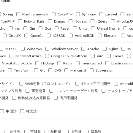
Kotlin
Spring
Play Framework
CakePHP
Symfony
Laravel
Zen
FuelPHP
Ruby on Rails
Django
Node.js
jQuery
AngularJS
cho
iris
Gin
Goji
Revel
Unity
Unreal Engine
c
DirectX
OpenGL
iOS SDK
AndroidSDK
Electron
Vue
Mac OS
Windows
Windows Server
Apache
Nginx
IIS
vice
Microsoft Azure
Google Cloud Platform
Vim
Emacs
Visual Studio Code
Hadoop
Redis
memcached
Elasticsearch
ble
Terraform
Git
CVS
Mercurial
Subversion
ーサイド）
Web開発（フロントエンド）
iPhoneアプリ開発
Andro
ォンアプリ開発
研究開発
コンシューマーゲーム開発
デスクトップア
ア開発
制御組み込み系開発
汎用系開発
中国語
韓国語
道
県
岩手県
宮城県
秋田県
山形県
福島県