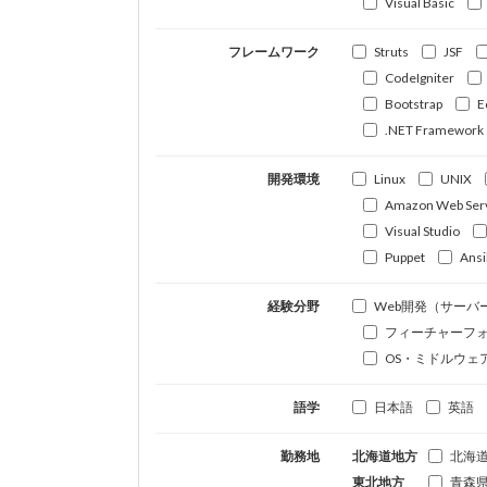
Visual Basic
フレームワーク
Struts
JSF
CodeIgniter
Bootstrap
E
.NET Framework
開発環境
Linux
UNIX
Amazon Web Ser
Visual Studio
Puppet
Ansi
経験分野
Web開発（サーバ
フィーチャーフ
OS・ミドルウェ
語学
日本語
英語
勤務地
北海道地方
北海
東北地方
青森