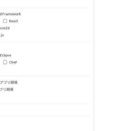
d Framework
React
ocos2d
.js
Eclipse
Chef
idアプリ開発
プリ開発