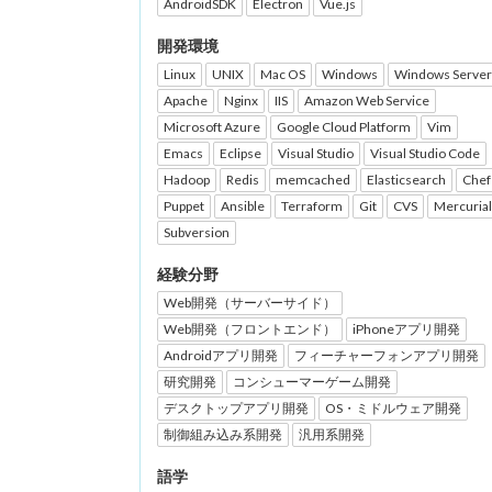
AndroidSDK
Electron
Vue.js
開発環境
Linux
UNIX
Mac OS
Windows
Windows Server
Apache
Nginx
IIS
Amazon Web Service
Microsoft Azure
Google Cloud Platform
Vim
Emacs
Eclipse
Visual Studio
Visual Studio Code
Hadoop
Redis
memcached
Elasticsearch
Chef
Puppet
Ansible
Terraform
Git
CVS
Mercurial
Subversion
経験分野
Web開発（サーバーサイド）
Web開発（フロントエンド）
iPhoneアプリ開発
Androidアプリ開発
フィーチャーフォンアプリ開発
研究開発
コンシューマーゲーム開発
デスクトップアプリ開発
OS・ミドルウェア開発
制御組み込み系開発
汎用系開発
語学