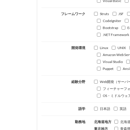
Visual Basic
フレームワーク
Struts
JSF
CodeIgniter
Bootstrap
E
.NET Framework
開発環境
Linux
UNIX
Amazon Web Ser
Visual Studio
Puppet
Ansi
経験分野
Web開発（サーバ
フィーチャーフ
OS・ミドルウェ
語学
日本語
英語
勤務地
北海道地方
北海
東北地方
青森