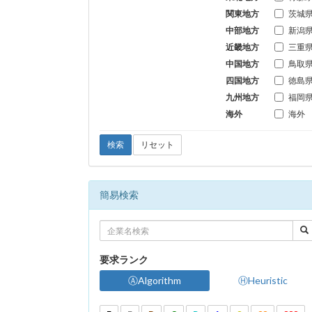
関東地方
茨城
中部地方
新潟
近畿地方
三重
中国地方
鳥取
四国地方
徳島
九州地方
福岡
海外
海外
検索
リセット
簡易検索
要求ランク
ⒶAlgorithm
ⒽHeuristic