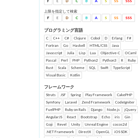
F
E
D
C
B
A
S
SS
SSS
上限を指定して検索
F
E
D
C
B
A
S
SS
SSS
プログラミング言語
C
C++
C#
Clojure
Cobol
D
Erlang
F#
Fortran
Go
Haskell
HTML/CSS
Java
Javascript
Julia
Lisp
Lua
Objective-C
OCaml
Pascal
Perl
PHP
Python2
Python3
R
Ruby
Rust
Scala
Scheme
SQL
Swift
TypeScript
Visual Basic
Kotlin
フレームワーク
Struts
JSF
Spring
Play Framework
CakePHP
Symfony
Laravel
Zend Framework
CodeIgniter
FuelPHP
Ruby on Rails
Django
Node.js
jQuery
AngularJS
React
Bootstrap
Echo
iris
Gin
Goji
Revel
Unity
Unreal Engine
cocos2d
.NET Framework
DirectX
OpenGL
iOS SDK