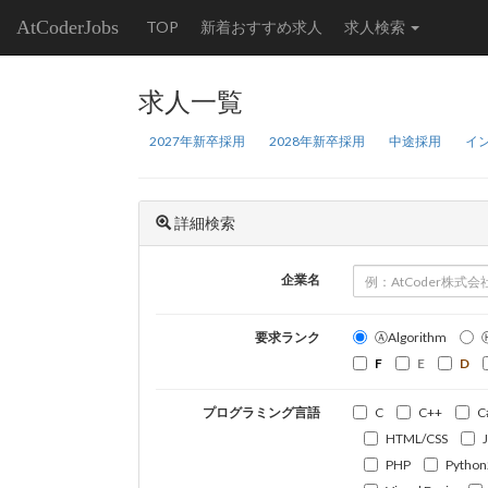
AtCoderJobs
TOP
新着おすすめ求人
求人検索
求人一覧
2027年新卒採用
2028年新卒採用
中途採用
イ
詳細検索
企業名
要求ランク
ⒶAlgorithm
F
E
D
プログラミング言語
C
C++
C
HTML/CSS
PHP
Python