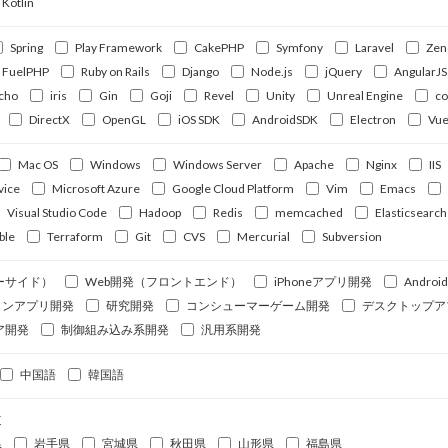
Kotlin
Spring
Play Framework
CakePHP
Symfony
Laravel
Zen
FuelPHP
Ruby on Rails
Django
Node.js
jQuery
AngularJS
cho
iris
Gin
Goji
Revel
Unity
Unreal Engine
c
DirectX
OpenGL
iOS SDK
AndroidSDK
Electron
Vue
Mac OS
Windows
Windows Server
Apache
Nginx
IIS
vice
Microsoft Azure
Google Cloud Platform
Vim
Emacs
Visual Studio Code
Hadoop
Redis
memcached
Elasticsearch
ble
Terraform
Git
CVS
Mercurial
Subversion
ーサイド）
Web開発（フロントエンド）
iPhoneアプリ開発
Andro
ォンアプリ開発
研究開発
コンシューマーゲーム開発
デスクトップア
ア開発
制御組み込み系開発
汎用系開発
中国語
韓国語
道
県
岩手県
宮城県
秋田県
山形県
福島県