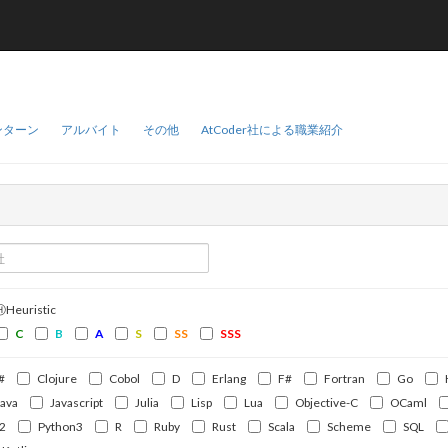
ンターン
アルバイト
その他
AtCoder社による職業紹介
ⒽHeuristic
C
B
A
S
SS
SSS
#
Clojure
Cobol
D
Erlang
F#
Fortran
Go
Java
Javascript
Julia
Lisp
Lua
Objective-C
OCaml
2
Python3
R
Ruby
Rust
Scala
Scheme
SQL