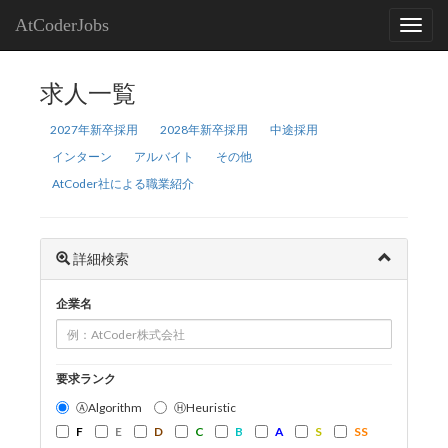
AtCoderJobs
求人一覧
2027年新卒採用
2028年新卒採用
中途採用
インターン
アルバイト
その他
AtCoder社による職業紹介
詳細検索
企業名
要求ランク
ⒶAlgorithm
ⒽHeuristic
F
E
D
C
B
A
S
SS