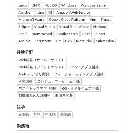
Linux
UNIX
Mac OS
Windows
Windows Server
Apache
Nginx
IIS
Amazon Web Service
Microsoft Azure
Google Cloud Platform
Vim
Emacs
Eclipse
Visual Studio
Visual Studio Code
Hadoop
Redis
memcached
Elasticsearch
Chef
Puppet
Ansible
Terraform
Git
CVS
Mercurial
Subversion
経験分野
Web開発（サーバーサイド）
Web開発（フロントエンド）
iPhoneアプリ開発
Androidアプリ開発
フィーチャーフォンアプリ開発
研究開発
コンシューマーゲーム開発
デスクトップアプリ開発
OS・ミドルウェア開発
制御組み込み系開発
汎用系開発
語学
日本語
英語
中国語
韓国語
勤務地