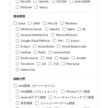
DirectX
OpenGL
iOS SDK
AndroidSDK
Electron
Vue.js
開発環境
Linux
UNIX
Mac OS
Windows
Windows Server
Apache
Nginx
IIS
Amazon Web Service
Microsoft Azure
Google Cloud Platform
Vim
Emacs
Eclipse
Visual Studio
Visual Studio Code
Hadoop
Redis
memcached
Elasticsearch
Chef
Puppet
Ansible
Terraform
Git
CVS
Mercurial
Subversion
経験分野
Web開発（サーバーサイド）
Web開発（フロントエンド）
iPhoneアプリ開発
Androidアプリ開発
フィーチャーフォンアプリ開発
研究開発
コンシューマーゲーム開発