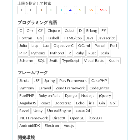
上限を指定して検索
F
E
D
C
B
A
S
SS
SSS
プログラミング言語
C
C++
C#
Clojure
Cobol
D
Erlang
F#
Fortran
Go
Haskell
HTML/CSS
Java
Javascript
Julia
Lisp
Lua
Objective-C
OCaml
Pascal
Perl
PHP
Python2
Python3
R
Ruby
Rust
Scala
Scheme
SQL
Swift
TypeScript
Visual Basic
Kotlin
フレームワーク
Struts
JSF
Spring
Play Framework
CakePHP
Symfony
Laravel
Zend Framework
CodeIgniter
FuelPHP
Ruby on Rails
Django
Node.js
jQuery
AngularJS
React
Bootstrap
Echo
iris
Gin
Goji
Revel
Unity
Unreal Engine
cocos2d
.NET Framework
DirectX
OpenGL
iOS SDK
AndroidSDK
Electron
Vue.js
開発環境