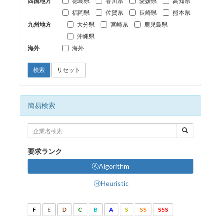
四国地方
徳島県
香川県
愛媛県
高知県
福岡県
佐賀県
長崎県
熊本県
九州地方
大分県
宮崎県
鹿児島県
沖縄県
海外
海外
検索
リセット
簡易検索
要求ランク
ⒶAlgorithm
ⒽHeuristic
F
E
D
C
B
A
S
SS
SSS