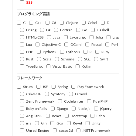
SSS
プログラミング言語
C
C++
C#
Clojure
Cobol
D
Erlang
F#
Fortran
Go
Haskell
HTML/CSS
Java
Javascript
Julia
Lisp
Lua
Objective-C
OCaml
Pascal
Perl
PHP
Python2
Python3
R
Ruby
Rust
Scala
Scheme
SQL
Swift
TypeScript
Visual Basic
Kotlin
フレームワーク
Struts
JSF
Spring
Play Framework
CakePHP
Symfony
Laravel
Zend Framework
CodeIgniter
FuelPHP
Ruby on Rails
Django
Node.js
jQuery
AngularJS
React
Bootstrap
Echo
iris
Gin
Goji
Revel
Unity
Unreal Engine
cocos2d
.NET Framework