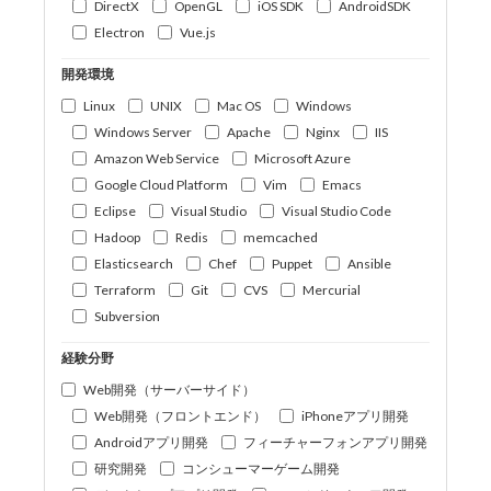
DirectX
OpenGL
iOS SDK
AndroidSDK
Electron
Vue.js
開発環境
Linux
UNIX
Mac OS
Windows
Windows Server
Apache
Nginx
IIS
Amazon Web Service
Microsoft Azure
Google Cloud Platform
Vim
Emacs
Eclipse
Visual Studio
Visual Studio Code
Hadoop
Redis
memcached
Elasticsearch
Chef
Puppet
Ansible
Terraform
Git
CVS
Mercurial
Subversion
経験分野
Web開発（サーバーサイド）
Web開発（フロントエンド）
iPhoneアプリ開発
Androidアプリ開発
フィーチャーフォンアプリ開発
研究開発
コンシューマーゲーム開発