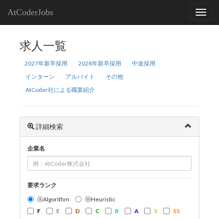
AtCoderJobs
求人一覧
2027年新卒採用
2028年新卒採用
中途採用
インターン
アルバイト
その他
AtCoder社による職業紹介
詳細検索
企業名
要求ランク
ⒶAlgorithm
ⒽHeuristic
F
E
D
C
B
A
S
SS