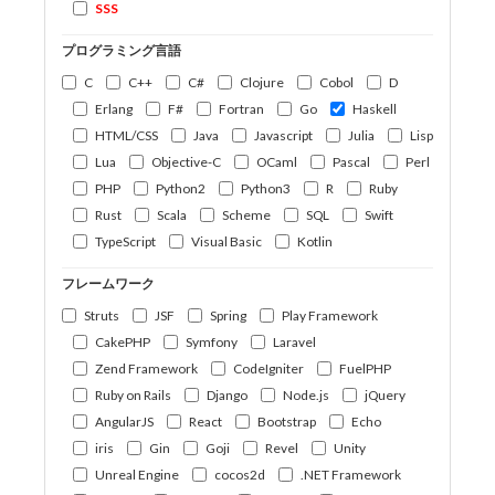
SSS
プログラミング言語
C
C++
C#
Clojure
Cobol
D
Erlang
F#
Fortran
Go
Haskell
HTML/CSS
Java
Javascript
Julia
Lisp
Lua
Objective-C
OCaml
Pascal
Perl
PHP
Python2
Python3
R
Ruby
Rust
Scala
Scheme
SQL
Swift
TypeScript
Visual Basic
Kotlin
フレームワーク
Struts
JSF
Spring
Play Framework
CakePHP
Symfony
Laravel
Zend Framework
CodeIgniter
FuelPHP
Ruby on Rails
Django
Node.js
jQuery
AngularJS
React
Bootstrap
Echo
iris
Gin
Goji
Revel
Unity
Unreal Engine
cocos2d
.NET Framework