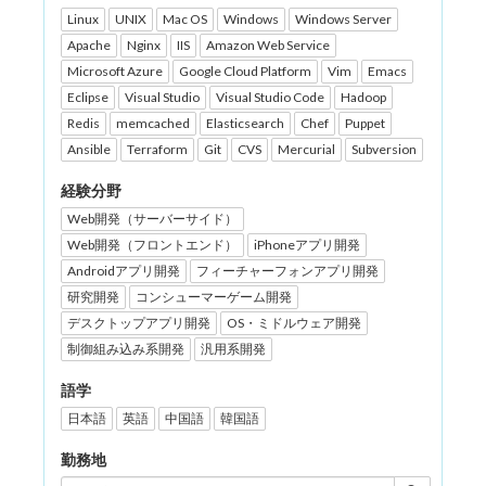
Linux
UNIX
Mac OS
Windows
Windows Server
Apache
Nginx
IIS
Amazon Web Service
Microsoft Azure
Google Cloud Platform
Vim
Emacs
Eclipse
Visual Studio
Visual Studio Code
Hadoop
Redis
memcached
Elasticsearch
Chef
Puppet
Ansible
Terraform
Git
CVS
Mercurial
Subversion
経験分野
Web開発（サーバーサイド）
Web開発（フロントエンド）
iPhoneアプリ開発
Androidアプリ開発
フィーチャーフォンアプリ開発
研究開発
コンシューマーゲーム開発
デスクトップアプリ開発
OS・ミドルウェア開発
制御組み込み系開発
汎用系開発
語学
日本語
英語
中国語
韓国語
勤務地