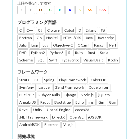
上限を指定して検索
F
E
D
C
B
A
S
SS
SSS
プログラミング言語
C
C++
C#
Clojure
Cobol
D
Erlang
F#
Fortran
Go
Haskell
HTML/CSS
Java
Javascript
Julia
Lisp
Lua
Objective-C
OCaml
Pascal
Perl
PHP
Python2
Python3
R
Ruby
Rust
Scala
Scheme
SQL
Swift
TypeScript
Visual Basic
Kotlin
フレームワーク
Struts
JSF
Spring
Play Framework
CakePHP
Symfony
Laravel
Zend Framework
CodeIgniter
FuelPHP
Ruby on Rails
Django
Node.js
jQuery
AngularJS
React
Bootstrap
Echo
iris
Gin
Goji
Revel
Unity
Unreal Engine
cocos2d
.NET Framework
DirectX
OpenGL
iOS SDK
AndroidSDK
Electron
Vue.js
開発環境