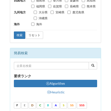
四国地方
徳島県
香川県
愛媛県
高知県
福岡県
佐賀県
長崎県
熊本県
九州地方
大分県
宮崎県
鹿児島県
沖縄県
海外
海外
検索
リセット
簡易検索
要求ランク
ⒶAlgorithm
ⒽHeuristic
F
E
D
C
B
A
S
SS
SSS