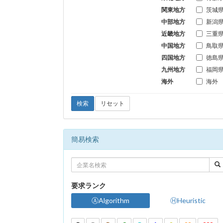
関東地方
茨城
中部地方
新潟
近畿地方
三重
中国地方
鳥取
四国地方
徳島
九州地方
福岡
海外
海外
検索
リセット
簡易検索
要求ランク
ⒶAlgorithm
ⒽHeuristic