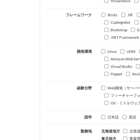
Visual Basic
フレームワーク
Struts
JSF
CodeIgniter
Bootstrap
E
.NET Framework
開発環境
Linux
UNIX
Amazon Web Ser
Visual Studio
Puppet
Ansi
経験分野
Web開発（サーバ
フィーチャーフ
OS・ミドルウェ
語学
日本語
英語
勤務地
北海道地方
北海
東北地方
青森