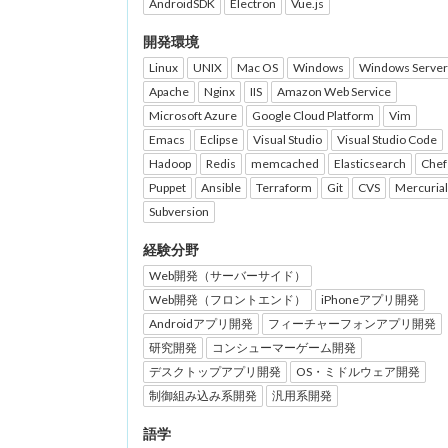
AndroidSDK
Electron
Vue.js
開発環境
Linux
UNIX
Mac OS
Windows
Windows Server
Apache
Nginx
IIS
Amazon Web Service
Microsoft Azure
Google Cloud Platform
Vim
Emacs
Eclipse
Visual Studio
Visual Studio Code
Hadoop
Redis
memcached
Elasticsearch
Chef
Puppet
Ansible
Terraform
Git
CVS
Mercurial
Subversion
経験分野
Web開発（サーバーサイド）
Web開発（フロントエンド）
iPhoneアプリ開発
Androidアプリ開発
フィーチャーフォンアプリ開発
研究開発
コンシューマーゲーム開発
デスクトップアプリ開発
OS・ミドルウェア開発
制御組み込み系開発
汎用系開発
語学