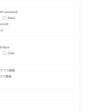
d Framework
React
ocos2d
.js
Eclipse
Chef
idアプリ開発
プリ開発