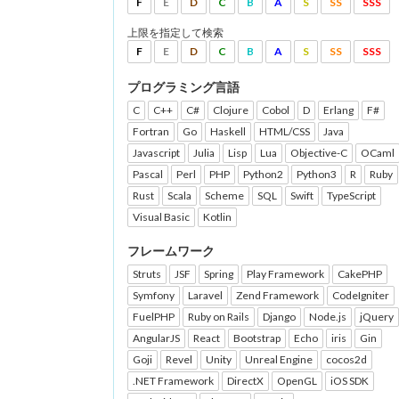
F
E
D
C
B
A
S
SS
SSS
上限を指定して検索
F
E
D
C
B
A
S
SS
SSS
プログラミング言語
C
C++
C#
Clojure
Cobol
D
Erlang
F#
Fortran
Go
Haskell
HTML/CSS
Java
Javascript
Julia
Lisp
Lua
Objective-C
OCaml
Pascal
Perl
PHP
Python2
Python3
R
Ruby
Rust
Scala
Scheme
SQL
Swift
TypeScript
Visual Basic
Kotlin
フレームワーク
Struts
JSF
Spring
Play Framework
CakePHP
Symfony
Laravel
Zend Framework
CodeIgniter
FuelPHP
Ruby on Rails
Django
Node.js
jQuery
AngularJS
React
Bootstrap
Echo
iris
Gin
Goji
Revel
Unity
Unreal Engine
cocos2d
.NET Framework
DirectX
OpenGL
iOS SDK