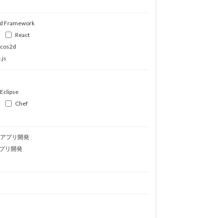
d Framework
React
ocos2d
.js
Eclipse
Chef
idアプリ開発
プリ開発