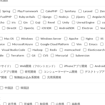
Kotlin
Spring
Play Framework
CakePHP
Symfony
Laravel
Zen
FuelPHP
Ruby on Rails
Django
Node.js
jQuery
AngularJS
cho
iris
Gin
Goji
Revel
Unity
Unreal Engine
c
DirectX
OpenGL
iOS SDK
AndroidSDK
Electron
Vue
Mac OS
Windows
Windows Server
Apache
Nginx
IIS
vice
Microsoft Azure
Google Cloud Platform
Vim
Emacs
Visual Studio Code
Hadoop
Redis
memcached
Elasticsearch
ble
Terraform
Git
CVS
Mercurial
Subversion
ーサイド）
Web開発（フロントエンド）
iPhoneアプリ開発
Andro
ォンアプリ開発
研究開発
コンシューマーゲーム開発
デスクトップア
ア開発
制御組み込み系開発
汎用系開発
中国語
韓国語
道
県
岩手県
宮城県
秋田県
山形県
福島県