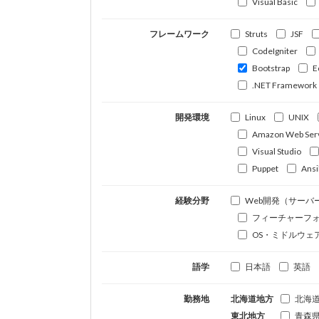
Visual Basic
フレームワーク
Struts
JSF
CodeIgniter
Bootstrap
E
.NET Framework
開発環境
Linux
UNIX
Amazon Web Ser
Visual Studio
Puppet
Ansi
経験分野
Web開発（サーバ
フィーチャーフ
OS・ミドルウェ
語学
日本語
英語
勤務地
北海道地方
北海
東北地方
青森