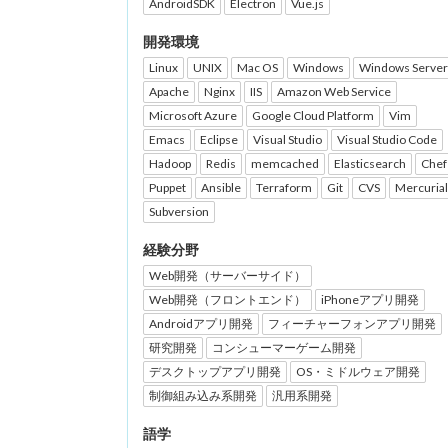
AndroidSDK
Electron
Vue.js
開発環境
Linux
UNIX
Mac OS
Windows
Windows Server
Apache
Nginx
IIS
Amazon Web Service
Microsoft Azure
Google Cloud Platform
Vim
Emacs
Eclipse
Visual Studio
Visual Studio Code
Hadoop
Redis
memcached
Elasticsearch
Chef
Puppet
Ansible
Terraform
Git
CVS
Mercurial
Subversion
経験分野
Web開発（サーバーサイド）
Web開発（フロントエンド）
iPhoneアプリ開発
Androidアプリ開発
フィーチャーフォンアプリ開発
研究開発
コンシューマーゲーム開発
デスクトップアプリ開発
OS・ミドルウェア開発
制御組み込み系開発
汎用系開発
語学