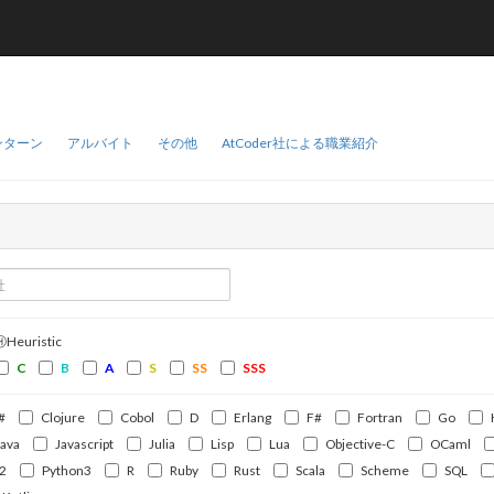
ンターン
アルバイト
その他
AtCoder社による職業紹介
ⒽHeuristic
C
B
A
S
SS
SSS
#
Clojure
Cobol
D
Erlang
F#
Fortran
Go
Java
Javascript
Julia
Lisp
Lua
Objective-C
OCaml
2
Python3
R
Ruby
Rust
Scala
Scheme
SQL