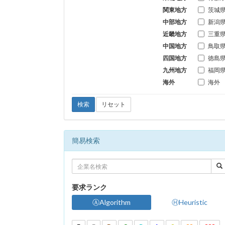
関東地方
茨城
中部地方
新潟
近畿地方
三重
中国地方
鳥取
四国地方
徳島
九州地方
福岡
海外
海外
検索
リセット
簡易検索
要求ランク
ⒶAlgorithm
ⒽHeuristic