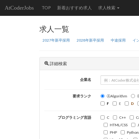
AtCoderJobs
TOP
新着おすすめ求人
求人検索
求人一覧
2027年新卒採用
2028年新卒採用
中途採用
イ
詳細検索
企業名
要求ランク
ⒶAlgorithm
F
E
D
プログラミング言語
C
C++
C
HTML/CSS
PHP
Python