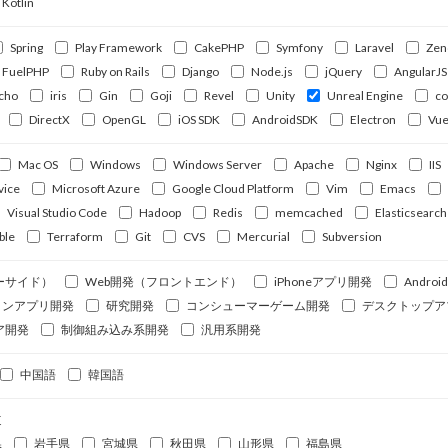
Kotlin
Spring
Play Framework
CakePHP
Symfony
Laravel
Zen
FuelPHP
Ruby on Rails
Django
Node.js
jQuery
AngularJS
cho
iris
Gin
Goji
Revel
Unity
Unreal Engine
c
DirectX
OpenGL
iOS SDK
AndroidSDK
Electron
Vue
Mac OS
Windows
Windows Server
Apache
Nginx
IIS
vice
Microsoft Azure
Google Cloud Platform
Vim
Emacs
Visual Studio Code
Hadoop
Redis
memcached
Elasticsearch
ble
Terraform
Git
CVS
Mercurial
Subversion
ーサイド）
Web開発（フロントエンド）
iPhoneアプリ開発
Andro
ォンアプリ開発
研究開発
コンシューマーゲーム開発
デスクトップア
ア開発
制御組み込み系開発
汎用系開発
中国語
韓国語
道
県
岩手県
宮城県
秋田県
山形県
福島県