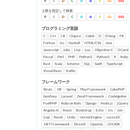
F
E
D
C
B
A
S
SS
SSS
上限を指定して検索
F
E
D
C
B
A
S
SS
SSS
プログラミング言語
C
C++
C#
Clojure
Cobol
D
Erlang
F#
Fortran
Go
Haskell
HTML/CSS
Java
Javascript
Julia
Lisp
Lua
Objective-C
OCaml
Pascal
Perl
PHP
Python2
Python3
R
Ruby
Rust
Scala
Scheme
SQL
Swift
TypeScript
Visual Basic
Kotlin
フレームワーク
Struts
JSF
Spring
Play Framework
CakePHP
Symfony
Laravel
Zend Framework
CodeIgniter
FuelPHP
Ruby on Rails
Django
Node.js
jQuery
AngularJS
React
Bootstrap
Echo
iris
Gin
Goji
Revel
Unity
Unreal Engine
cocos2d
.NET Framework
DirectX
OpenGL
iOS SDK