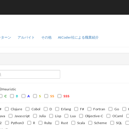
ンターン
アルバイト
その他
AtCoder社による職業紹介
ⒽHeuristic
C
B
A
S
SS
SSS
#
Clojure
Cobol
D
Erlang
F#
Fortran
Go
Java
Javascript
Julia
Lisp
Lua
Objective-C
OCaml
2
Python3
R
Ruby
Rust
Scala
Scheme
SQL