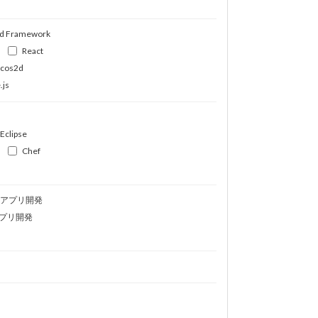
d Framework
React
ocos2d
.js
Eclipse
Chef
idアプリ開発
プリ開発