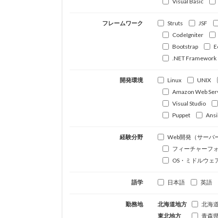
Visual Basic
フレームワーク
Struts
JSF
CodeIgniter
Bootstrap
E
.NET Framework
開発環境
Linux
UNIX
Amazon Web Ser
Visual Studio
Puppet
Ansi
経験分野
Web開発（サーバ
フィーチャーフ
OS・ミドルウェ
語学
日本語
英語
勤務地
北海道地方
北海
東北地方
青森