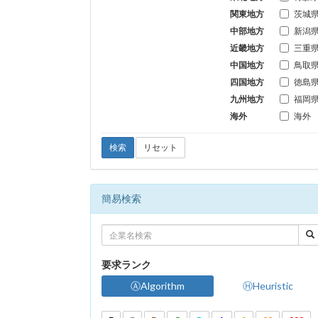
関東地方
茨城
中部地方
新潟
近畿地方
三重
中国地方
鳥取
四国地方
徳島
九州地方
福岡
海外
海外
検索
リセット
簡易検索
要求ランク
ⒶAlgorithm
ⒽHeuristic