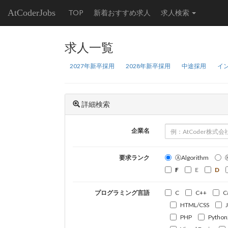
AtCoderJobs
TOP
新着おすすめ求人
求人検索
求人一覧
2027年新卒採用
2028年新卒採用
中途採用
イ
詳細検索
企業名
要求ランク
ⒶAlgorithm
F
E
D
プログラミング言語
C
C++
C
HTML/CSS
PHP
Python