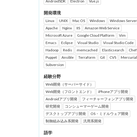
AndroidSDK
Electron
Vue.js
開発環境
Linux
UNIX
Mac OS
Windows
Windows Server
Apache
Nginx
IIS
Amazon Web Service
Microsoft Azure
Google Cloud Platform
Vim
Emacs
Eclipse
Visual Studio
Visual Studio Code
Hadoop
Redis
memcached
Elasticsearch
Chef
Puppet
Ansible
Terraform
Git
CVS
Mercurial
Subversion
経験分野
Web開発（サーバーサイド）
Web開発（フロントエンド）
iPhoneアプリ開発
Androidアプリ開発
フィーチャーフォンアプリ開発
研究開発
コンシューマーゲーム開発
デスクトップアプリ開発
OS・ミドルウェア開発
制御組み込み系開発
汎用系開発
語学