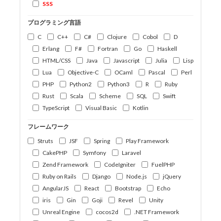
SSS
プログラミング言語
C
C++
C#
Clojure
Cobol
D
Erlang
F#
Fortran
Go
Haskell
HTML/CSS
Java
Javascript
Julia
Lisp
Lua
Objective-C
OCaml
Pascal
Perl
PHP
Python2
Python3
R
Ruby
Rust
Scala
Scheme
SQL
Swift
TypeScript
Visual Basic
Kotlin
フレームワーク
Struts
JSF
Spring
Play Framework
CakePHP
Symfony
Laravel
Zend Framework
CodeIgniter
FuelPHP
Ruby on Rails
Django
Node.js
jQuery
AngularJS
React
Bootstrap
Echo
iris
Gin
Goji
Revel
Unity
Unreal Engine
cocos2d
.NET Framework