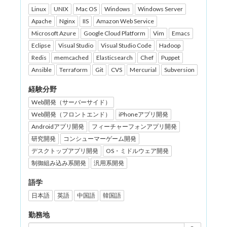
Linux
UNIX
Mac OS
Windows
Windows Server
Apache
Nginx
IIS
Amazon Web Service
Microsoft Azure
Google Cloud Platform
Vim
Emacs
Eclipse
Visual Studio
Visual Studio Code
Hadoop
Redis
memcached
Elasticsearch
Chef
Puppet
Ansible
Terraform
Git
CVS
Mercurial
Subversion
経験分野
Web開発（サーバーサイド）
Web開発（フロントエンド）
iPhoneアプリ開発
Androidアプリ開発
フィーチャーフォンアプリ開発
研究開発
コンシューマーゲーム開発
デスクトップアプリ開発
OS・ミドルウェア開発
制御組み込み系開発
汎用系開発
語学
日本語
英語
中国語
韓国語
勤務地