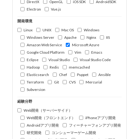
DirectX
OpenGL
iOS SDK
AndroidSDK
Electron
Vue.js
開発環境
Linux
UNIX
Mac OS
Windows
Windows Server
Apache
Nginx
IIS
Amazon Web Service
Microsoft Azure
Google Cloud Platform
Vim
Emacs
Eclipse
Visual Studio
Visual Studio Code
Hadoop
Redis
memcached
Elasticsearch
Chef
Puppet
Ansible
Terraform
Git
CVS
Mercurial
Subversion
経験分野
Web開発（サーバーサイド）
Web開発（フロントエンド）
iPhoneアプリ開発
Androidアプリ開発
フィーチャーフォンアプリ開発
研究開発
コンシューマーゲーム開発