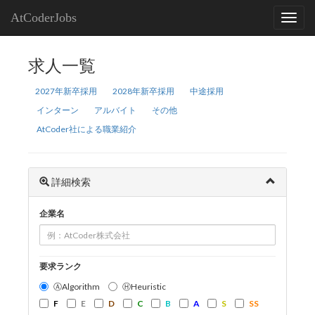
AtCoderJobs
求人一覧
2027年新卒採用
2028年新卒採用
中途採用
インターン
アルバイト
その他
AtCoder社による職業紹介
詳細検索
企業名
要求ランク
ⒶAlgorithm
ⒽHeuristic
F
E
D
C
B
A
S
SS