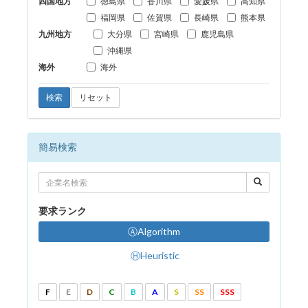
四国地方
徳島県
香川県
愛媛県
高知県
福岡県
佐賀県
長崎県
熊本県
九州地方
大分県
宮崎県
鹿児島県
沖縄県
海外
海外
検索
リセット
簡易検索
要求ランク
ⒶAlgorithm
ⒽHeuristic
F
E
D
C
B
A
S
SS
SSS