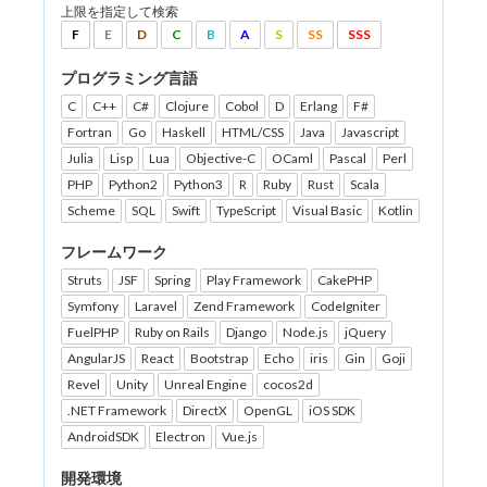
上限を指定して検索
F
E
D
C
B
A
S
SS
SSS
プログラミング言語
C
C++
C#
Clojure
Cobol
D
Erlang
F#
Fortran
Go
Haskell
HTML/CSS
Java
Javascript
Julia
Lisp
Lua
Objective-C
OCaml
Pascal
Perl
PHP
Python2
Python3
R
Ruby
Rust
Scala
Scheme
SQL
Swift
TypeScript
Visual Basic
Kotlin
フレームワーク
Struts
JSF
Spring
Play Framework
CakePHP
Symfony
Laravel
Zend Framework
CodeIgniter
FuelPHP
Ruby on Rails
Django
Node.js
jQuery
AngularJS
React
Bootstrap
Echo
iris
Gin
Goji
Revel
Unity
Unreal Engine
cocos2d
.NET Framework
DirectX
OpenGL
iOS SDK
AndroidSDK
Electron
Vue.js
開発環境