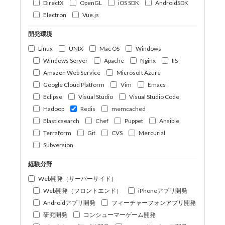
DirectX
OpenGL
iOS SDK
AndroidSDK
Electron
Vue.js
開発環境
Linux
UNIX
Mac OS
Windows
Windows Server
Apache
Nginx
IIS
Amazon Web Service
Microsoft Azure
Google Cloud Platform
Vim
Emacs
Eclipse
Visual Studio
Visual Studio Code
Hadoop
Redis
memcached
Elasticsearch
Chef
Puppet
Ansible
Terraform
Git
CVS
Mercurial
Subversion
経験分野
Web開発（サーバーサイド）
Web開発（フロントエンド）
iPhoneアプリ開発
Androidアプリ開発
フィーチャーフォンアプリ開発
研究開発
コンシューマーゲーム開発