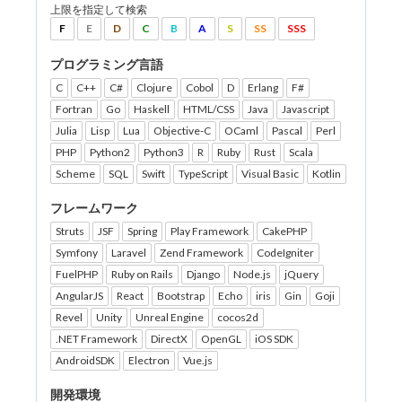
上限を指定して検索
F
E
D
C
B
A
S
SS
SSS
プログラミング言語
C
C++
C#
Clojure
Cobol
D
Erlang
F#
Fortran
Go
Haskell
HTML/CSS
Java
Javascript
Julia
Lisp
Lua
Objective-C
OCaml
Pascal
Perl
PHP
Python2
Python3
R
Ruby
Rust
Scala
Scheme
SQL
Swift
TypeScript
Visual Basic
Kotlin
フレームワーク
Struts
JSF
Spring
Play Framework
CakePHP
Symfony
Laravel
Zend Framework
CodeIgniter
FuelPHP
Ruby on Rails
Django
Node.js
jQuery
AngularJS
React
Bootstrap
Echo
iris
Gin
Goji
Revel
Unity
Unreal Engine
cocos2d
.NET Framework
DirectX
OpenGL
iOS SDK
AndroidSDK
Electron
Vue.js
開発環境