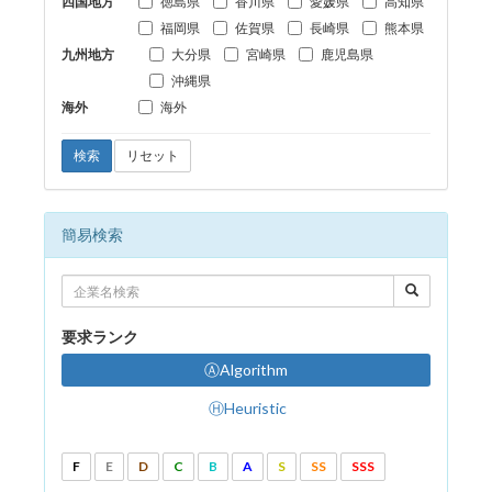
四国地方
徳島県
香川県
愛媛県
高知県
福岡県
佐賀県
長崎県
熊本県
九州地方
大分県
宮崎県
鹿児島県
沖縄県
海外
海外
検索
リセット
簡易検索
要求ランク
ⒶAlgorithm
ⒽHeuristic
F
E
D
C
B
A
S
SS
SSS