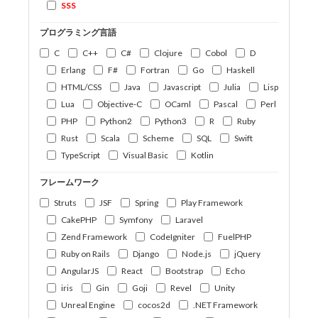
SSS
プログラミング言語
C
C++
C#
Clojure
Cobol
D
Erlang
F#
Fortran
Go
Haskell
HTML/CSS
Java
Javascript
Julia
Lisp
Lua
Objective-C
OCaml
Pascal
Perl
PHP
Python2
Python3
R
Ruby
Rust
Scala
Scheme
SQL
Swift
TypeScript
Visual Basic
Kotlin
フレームワーク
Struts
JSF
Spring
Play Framework
CakePHP
Symfony
Laravel
Zend Framework
CodeIgniter
FuelPHP
Ruby on Rails
Django
Node.js
jQuery
AngularJS
React
Bootstrap
Echo
iris
Gin
Goji
Revel
Unity
Unreal Engine
cocos2d
.NET Framework