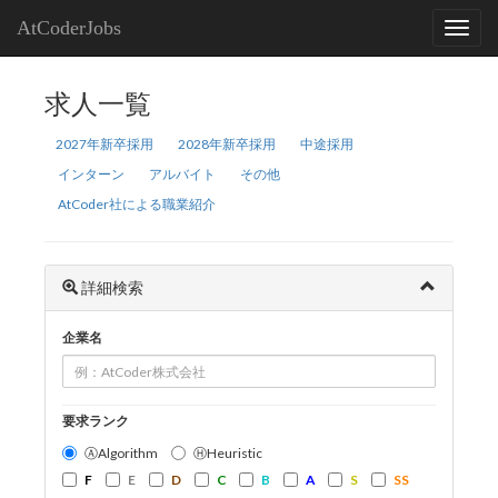
AtCoderJobs
求人一覧
2027年新卒採用
2028年新卒採用
中途採用
インターン
アルバイト
その他
AtCoder社による職業紹介
詳細検索
企業名
要求ランク
ⒶAlgorithm
ⒽHeuristic
F
E
D
C
B
A
S
SS