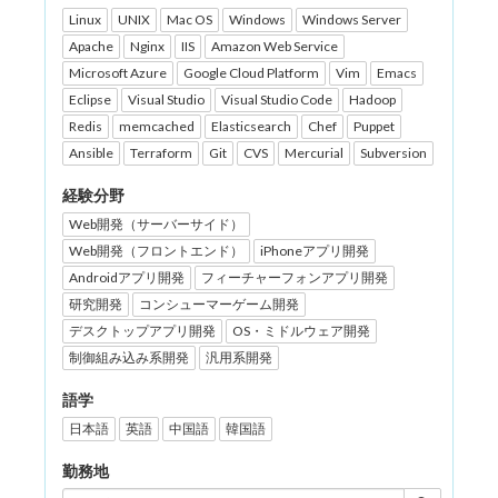
Linux
UNIX
Mac OS
Windows
Windows Server
Apache
Nginx
IIS
Amazon Web Service
Microsoft Azure
Google Cloud Platform
Vim
Emacs
Eclipse
Visual Studio
Visual Studio Code
Hadoop
Redis
memcached
Elasticsearch
Chef
Puppet
Ansible
Terraform
Git
CVS
Mercurial
Subversion
経験分野
Web開発（サーバーサイド）
Web開発（フロントエンド）
iPhoneアプリ開発
Androidアプリ開発
フィーチャーフォンアプリ開発
研究開発
コンシューマーゲーム開発
デスクトップアプリ開発
OS・ミドルウェア開発
制御組み込み系開発
汎用系開発
語学
日本語
英語
中国語
韓国語
勤務地