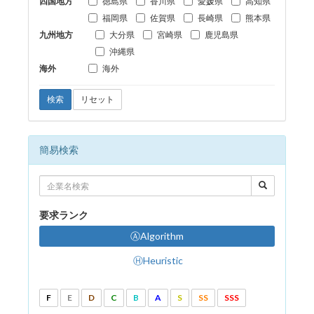
四国地方
徳島県
香川県
愛媛県
高知県
福岡県
佐賀県
長崎県
熊本県
九州地方
大分県
宮崎県
鹿児島県
沖縄県
海外
海外
検索
リセット
簡易検索
要求ランク
ⒶAlgorithm
ⒽHeuristic
F
E
D
C
B
A
S
SS
SSS