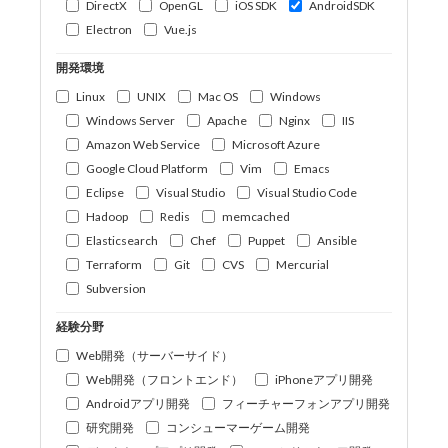
DirectX
OpenGL
iOS SDK
AndroidSDK
Electron
Vue.js
開発環境
Linux
UNIX
Mac OS
Windows
Windows Server
Apache
Nginx
IIS
Amazon Web Service
Microsoft Azure
Google Cloud Platform
Vim
Emacs
Eclipse
Visual Studio
Visual Studio Code
Hadoop
Redis
memcached
Elasticsearch
Chef
Puppet
Ansible
Terraform
Git
CVS
Mercurial
Subversion
経験分野
Web開発（サーバーサイド）
Web開発（フロントエンド）
iPhoneアプリ開発
Androidアプリ開発
フィーチャーフォンアプリ開発
研究開発
コンシューマーゲーム開発