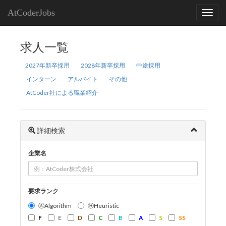
AtCoderJobs
求人一覧
2027年新卒採用
2028年新卒採用
中途採用
インターン
アルバイト
その他
AtCoder社による職業紹介
詳細検索
企業名
要求ランク
ⒶAlgorithm
ⒽHeuristic
F
E
D
C
B
A
S
SS