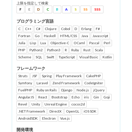
上限を指定して検索
F
E
D
C
B
A
S
SS
SSS
プログラミング言語
C
C++
C#
Clojure
Cobol
D
Erlang
F#
Fortran
Go
Haskell
HTML/CSS
Java
Javascript
Julia
Lisp
Lua
Objective-C
OCaml
Pascal
Perl
PHP
Python2
Python3
R
Ruby
Rust
Scala
Scheme
SQL
Swift
TypeScript
Visual Basic
Kotlin
フレームワーク
Struts
JSF
Spring
Play Framework
CakePHP
Symfony
Laravel
Zend Framework
CodeIgniter
FuelPHP
Ruby on Rails
Django
Node.js
jQuery
AngularJS
React
Bootstrap
Echo
iris
Gin
Goji
Revel
Unity
Unreal Engine
cocos2d
.NET Framework
DirectX
OpenGL
iOS SDK
AndroidSDK
Electron
Vue.js
開発環境