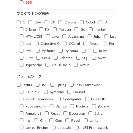
SSS
プログラミング言語
C
C++
C#
Clojure
Cobol
D
Erlang
F#
Fortran
Go
Haskell
HTML/CSS
Java
Javascript
Julia
Lisp
Lua
Objective-C
OCaml
Pascal
Perl
PHP
Python2
Python3
R
Ruby
Rust
Scala
Scheme
SQL
Swift
TypeScript
Visual Basic
Kotlin
フレームワーク
Struts
JSF
Spring
Play Framework
CakePHP
Symfony
Laravel
Zend Framework
CodeIgniter
FuelPHP
Ruby on Rails
Django
Node.js
jQuery
AngularJS
React
Bootstrap
Echo
iris
Gin
Goji
Revel
Unity
Unreal Engine
cocos2d
.NET Framework