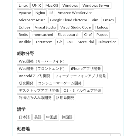
Linux
UNIX
Mac OS
Windows
Windows Server
Apache
Nginx
IIS
Amazon Web Service
Microsoft Azure
Google Cloud Platform
Vim
Emacs
Eclipse
Visual Studio
Visual Studio Code
Hadoop
Redis
memcached
Elasticsearch
Chef
Puppet
Ansible
Terraform
Git
CVS
Mercurial
Subversion
経験分野
Web開発（サーバーサイド）
Web開発（フロントエンド）
iPhoneアプリ開発
Androidアプリ開発
フィーチャーフォンアプリ開発
研究開発
コンシューマーゲーム開発
デスクトップアプリ開発
OS・ミドルウェア開発
制御組み込み系開発
汎用系開発
語学
日本語
英語
中国語
韓国語
勤務地