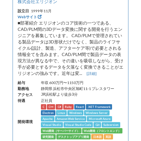
株式会社エリジオン
設立日
1999年11月
Webサイト
■部署紹介 エリジオンのコア技術の一つである、
CAD/PLM間の3Dデータ変換に関する開発を行うエン
ジニアを募集しています。 CAD/PLMで管理されてい
る製品データは3D形状だけでなく、製品のライフサ
イクル(設計、製造、アフターケア等)で必要とされる
情報全てを含みます。CAD/PLM間で製品データの表
現方法が異なる中で、その違いを吸収しながら、受け
手が必要とするデータを欠落なく変換できることがエ
リジオンの強みです。近年は変...
[詳細]
給与
年収 600万円〜1150万円
勤務地
静岡県 浜松市中央区旭町11-1 プレスタワー
アクセス
JR浜松駅より徒歩3分
待遇
正社員
C
C++
C#
Ruby
React
.NET Framework
Electron
Linux
Windows
Windows Server
Apache
Amazon Web Service
Microsoft Azure
開発環境
Visual Studio
Visual Studio Code
Git
Subversion
Web開発（サーバーサイド）
Web開発（フロントエンド）
研究開発
デスクトップアプリ開発
日本語
英語