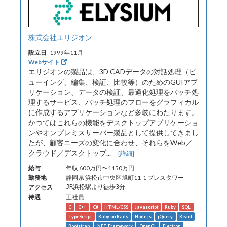
株式会社エリジオン
設立日
1999年11月
Webサイト
エリジオンの製品は、3D CADデータの対話処理（ビ
ューイング、編集、検証、比較等）のためのGUIアプ
リケーション、データの検証、最適化処理をバッチ処
理するサービス、バッチ処理のフローをグラフィカル
に作成するアプリケーションなど多岐にわたります。
かつてはこれらの機能をデスクトップアプリケーショ
ンやオンプレミスサーバー製品として提供してきまし
たが、顧客ニーズの変化に合わせ、それらをWeb／
クラウド／デスクトップ...
[詳細]
給与
年収 600万円〜1150万円
勤務地
静岡県 浜松市中央区旭町11-1 プレスタワー
アクセス
JR浜松駅より徒歩3分
待遇
正社員
C
C++
C#
HTML/CSS
Javascript
Ruby
SQL
TypeScript
Ruby on Rails
Node.js
jQuery
React
Bootstrap
.NET Framework
OpenGL
Electron