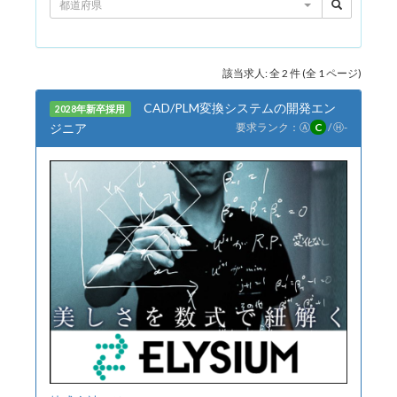
都道府県
該当求人: 全 2 件 (全 1 ページ)
CAD/PLM変換システムの開発エン
2028年新卒採用
ジニア
要求ランク：
Ⓐ
C
/
Ⓗ
-