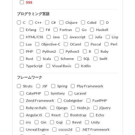
SSS
プログラミング言語
C
C++
C#
Clojure
Cobol
D
Erlang
F#
Fortran
Go
Haskell
HTML/CSS
Java
Javascript
Julia
Lisp
Lua
Objective-C
OCaml
Pascal
Perl
PHP
Python2
Python3
R
Ruby
Rust
Scala
Scheme
SQL
Swift
TypeScript
Visual Basic
Kotlin
フレームワーク
Struts
JSF
Spring
Play Framework
CakePHP
Symfony
Laravel
Zend Framework
CodeIgniter
FuelPHP
Ruby on Rails
Django
Node.js
jQuery
AngularJS
React
Bootstrap
Echo
iris
Gin
Goji
Revel
Unity
Unreal Engine
cocos2d
.NET Framework