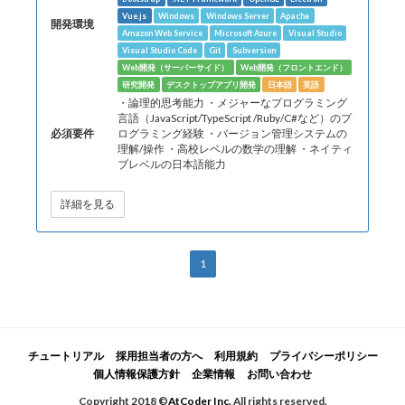
Vue.js
Windows
Windows Server
Apache
開発環境
Amazon Web Service
Microsoft Azure
Visual Studio
Visual Studio Code
Git
Subversion
Web開発（サーバーサイド）
Web開発（フロントエンド）
研究開発
デスクトップアプリ開発
日本語
英語
・論理的思考能力 ・メジャーなプログラミング
言語（JavaScript/TypeScript /Ruby/C#など）のプ
必須要件
ログラミング経験 ・バージョン管理システムの
理解/操作 ・高校レベルの数学の理解 ・ネイティ
ブレベルの日本語能力
詳細を見る
1
チュートリアル
採用担当者の方へ
利用規約
プライバシーポリシー
個人情報保護方針
企業情報
お問い合わせ
Copyright 2018 ©
AtCoder Inc.
All rights reserved.