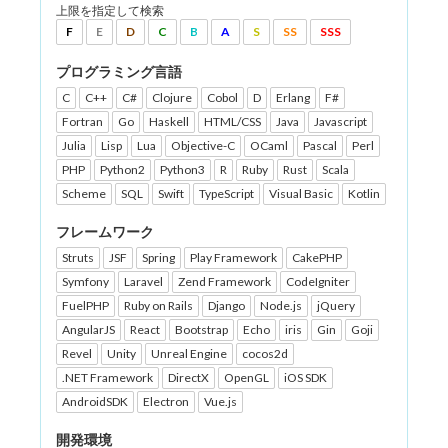
上限を指定して検索
F
E
D
C
B
A
S
SS
SSS
プログラミング言語
C
C++
C#
Clojure
Cobol
D
Erlang
F#
Fortran
Go
Haskell
HTML/CSS
Java
Javascript
Julia
Lisp
Lua
Objective-C
OCaml
Pascal
Perl
PHP
Python2
Python3
R
Ruby
Rust
Scala
Scheme
SQL
Swift
TypeScript
Visual Basic
Kotlin
フレームワーク
Struts
JSF
Spring
Play Framework
CakePHP
Symfony
Laravel
Zend Framework
CodeIgniter
FuelPHP
Ruby on Rails
Django
Node.js
jQuery
AngularJS
React
Bootstrap
Echo
iris
Gin
Goji
Revel
Unity
Unreal Engine
cocos2d
.NET Framework
DirectX
OpenGL
iOS SDK
AndroidSDK
Electron
Vue.js
開発環境