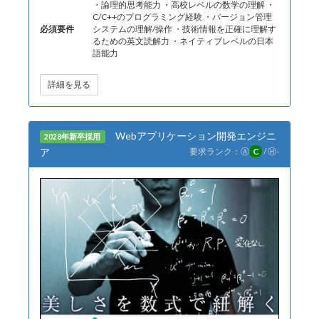
・論理的思考能力 ・高校レベルの数学の理解 ・
C/C++のプログラミング経験 ・バージョン管理
必須要件
システムの理解/操作 ・技術情報を正確に理解す
るための英文読解力 ・ネイティブレベルの日本
語能力
詳細を見る
Webアプリケーション開発エンジニ
2028年新卒採用
ア
要求ランク：
Ⓐ
C
/
Ⓗ
-