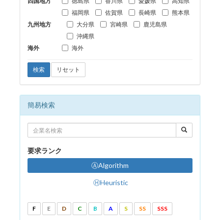
四国地方
徳島県
香川県
愛媛県
高知県
福岡県
佐賀県
長崎県
熊本県
九州地方
大分県
宮崎県
鹿児島県
沖縄県
海外
海外
検索
リセット
簡易検索
要求ランク
ⒶAlgorithm
ⒽHeuristic
F
E
D
C
B
A
S
SS
SSS