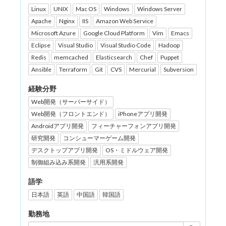
Linux
UNIX
Mac OS
Windows
Windows Server
Apache
Nginx
IIS
Amazon Web Service
Microsoft Azure
Google Cloud Platform
Vim
Emacs
Eclipse
Visual Studio
Visual Studio Code
Hadoop
Redis
memcached
Elasticsearch
Chef
Puppet
Ansible
Terraform
Git
CVS
Mercurial
Subversion
経験分野
Web開発（サーバーサイド）
Web開発（フロントエンド）
iPhoneアプリ開発
Androidアプリ開発
フィーチャーフォンアプリ開発
研究開発
コンシューマーゲーム開発
デスクトップアプリ開発
OS・ミドルウェア開発
制御組み込み系開発
汎用系開発
語学
日本語
英語
中国語
韓国語
勤務地