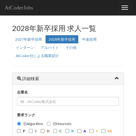
AtCoderJobs
2028年新卒採用 求人一覧
2027年新卒採用
2028年新卒採用
中途採用
インターン
アルバイト
その他
AtCoder社による職業紹介
詳細検索
企業名
要求ランク
ⒶAlgorithm
ⒽHeuristic
F
E
D
C
B
A
S
SS