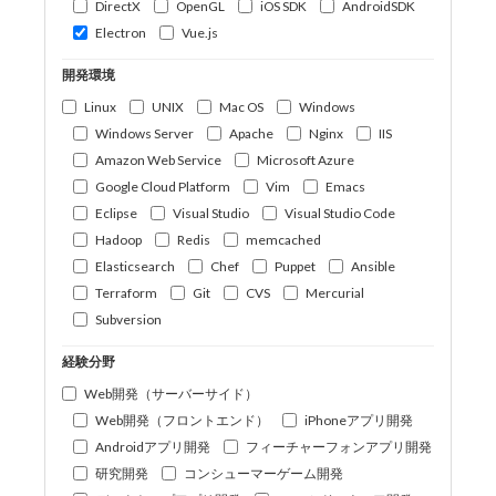
DirectX
OpenGL
iOS SDK
AndroidSDK
Electron
Vue.js
開発環境
Linux
UNIX
Mac OS
Windows
Windows Server
Apache
Nginx
IIS
Amazon Web Service
Microsoft Azure
Google Cloud Platform
Vim
Emacs
Eclipse
Visual Studio
Visual Studio Code
Hadoop
Redis
memcached
Elasticsearch
Chef
Puppet
Ansible
Terraform
Git
CVS
Mercurial
Subversion
経験分野
Web開発（サーバーサイド）
Web開発（フロントエンド）
iPhoneアプリ開発
Androidアプリ開発
フィーチャーフォンアプリ開発
研究開発
コンシューマーゲーム開発