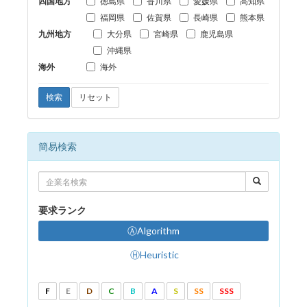
四国地方
徳島県
香川県
愛媛県
高知県
福岡県
佐賀県
長崎県
熊本県
九州地方
大分県
宮崎県
鹿児島県
沖縄県
海外
海外
検索
リセット
簡易検索
要求ランク
ⒶAlgorithm
ⒽHeuristic
F
E
D
C
B
A
S
SS
SSS