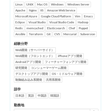
Linux
UNIX
Mac OS
Windows
Windows Server
Apache
Nginx
IIS
Amazon Web Service
Microsoft Azure
Google Cloud Platform
Vim
Emacs
Eclipse
Visual Studio
Visual Studio Code
Hadoop
Redis
memcached
Elasticsearch
Chef
Puppet
Ansible
Terraform
Git
CVS
Mercurial
Subversion
経験分野
Web開発（サーバーサイド）
Web開発（フロントエンド）
iPhoneアプリ開発
Androidアプリ開発
フィーチャーフォンアプリ開発
研究開発
コンシューマーゲーム開発
デスクトップアプリ開発
OS・ミドルウェア開発
制御組み込み系開発
汎用系開発
語学
日本語
英語
中国語
韓国語
勤務地