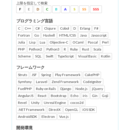
上限を指定して検索
F
E
D
C
B
A
S
SS
SSS
プログラミング言語
C
C++
C#
Clojure
Cobol
D
Erlang
F#
Fortran
Go
Haskell
HTML/CSS
Java
Javascript
Julia
Lisp
Lua
Objective-C
OCaml
Pascal
Perl
PHP
Python2
Python3
R
Ruby
Rust
Scala
Scheme
SQL
Swift
TypeScript
Visual Basic
Kotlin
フレームワーク
Struts
JSF
Spring
Play Framework
CakePHP
Symfony
Laravel
Zend Framework
CodeIgniter
FuelPHP
Ruby on Rails
Django
Node.js
jQuery
AngularJS
React
Bootstrap
Echo
iris
Gin
Goji
Revel
Unity
Unreal Engine
cocos2d
.NET Framework
DirectX
OpenGL
iOS SDK
AndroidSDK
Electron
Vue.js
開発環境