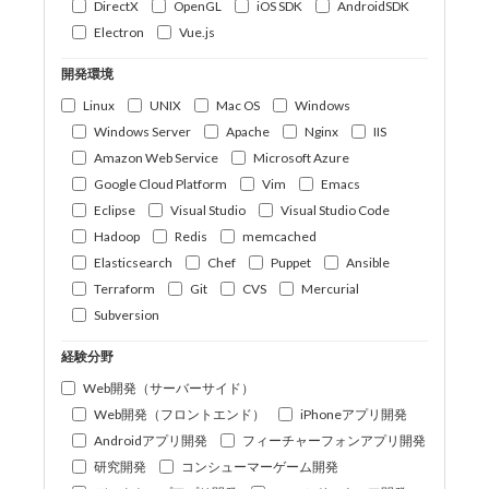
DirectX
OpenGL
iOS SDK
AndroidSDK
Electron
Vue.js
開発環境
Linux
UNIX
Mac OS
Windows
Windows Server
Apache
Nginx
IIS
Amazon Web Service
Microsoft Azure
Google Cloud Platform
Vim
Emacs
Eclipse
Visual Studio
Visual Studio Code
Hadoop
Redis
memcached
Elasticsearch
Chef
Puppet
Ansible
Terraform
Git
CVS
Mercurial
Subversion
経験分野
Web開発（サーバーサイド）
Web開発（フロントエンド）
iPhoneアプリ開発
Androidアプリ開発
フィーチャーフォンアプリ開発
研究開発
コンシューマーゲーム開発