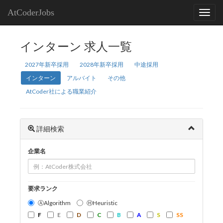
AtCoderJobs
インターン 求人一覧
2027年新卒採用
2028年新卒採用
中途採用
インターン
アルバイト
その他
AtCoder社による職業紹介
詳細検索
企業名
要求ランク
ⒶAlgorithm
ⒽHeuristic
F
E
D
C
B
A
S
SS