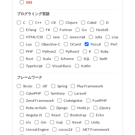
SSS
プログラミング言語
C
C++
C#
Clojure
Cobol
D
Erlang
F#
Fortran
Go
Haskell
HTML/CSS
Java
Javascript
Julia
Lisp
Lua
Objective-C
OCaml
Pascal
Perl
PHP
Python2
Python3
R
Ruby
Rust
Scala
Scheme
SQL
Swift
TypeScript
Visual Basic
Kotlin
フレームワーク
Struts
JSF
Spring
Play Framework
CakePHP
Symfony
Laravel
Zend Framework
CodeIgniter
FuelPHP
Ruby on Rails
Django
Node.js
jQuery
AngularJS
React
Bootstrap
Echo
iris
Gin
Goji
Revel
Unity
Unreal Engine
cocos2d
.NET Framework