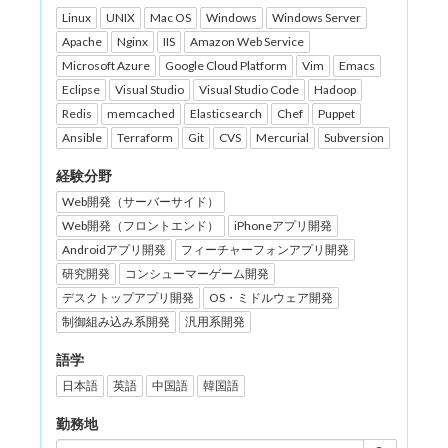
Linux
UNIX
Mac OS
Windows
Windows Server
Apache
Nginx
IIS
Amazon Web Service
Microsoft Azure
Google Cloud Platform
Vim
Emacs
Eclipse
Visual Studio
Visual Studio Code
Hadoop
Redis
memcached
Elasticsearch
Chef
Puppet
Ansible
Terraform
Git
CVS
Mercurial
Subversion
経験分野
Web開発（サーバーサイド）
Web開発（フロントエンド）
iPhoneアプリ開発
Androidアプリ開発
フィーチャーフォンアプリ開発
研究開発
コンシューマーゲーム開発
デスクトップアプリ開発
OS・ミドルウェア開発
制御組み込み系開発
汎用系開発
語学
日本語
英語
中国語
韓国語
勤務地