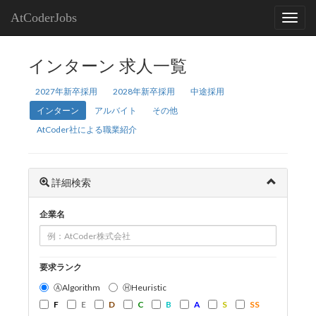
AtCoderJobs
インターン 求人一覧
2027年新卒採用
2028年新卒採用
中途採用
インターン
アルバイト
その他
AtCoder社による職業紹介
詳細検索
企業名
要求ランク
ⒶAlgorithm
ⒽHeuristic
F
E
D
C
B
A
S
SS