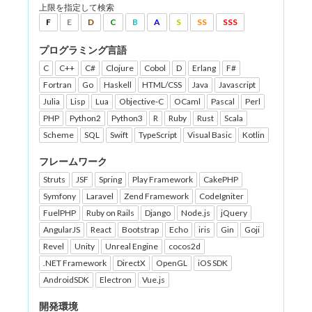
上限を指定して検索
F
E
D
C
B
A
S
SS
SSS
プログラミング言語
C
C++
C#
Clojure
Cobol
D
Erlang
F#
Fortran
Go
Haskell
HTML/CSS
Java
Javascript
Julia
Lisp
Lua
Objective-C
OCaml
Pascal
Perl
PHP
Python2
Python3
R
Ruby
Rust
Scala
Scheme
SQL
Swift
TypeScript
Visual Basic
Kotlin
フレームワーク
Struts
JSF
Spring
Play Framework
CakePHP
Symfony
Laravel
Zend Framework
CodeIgniter
FuelPHP
Ruby on Rails
Django
Node.js
jQuery
AngularJS
React
Bootstrap
Echo
iris
Gin
Goji
Revel
Unity
Unreal Engine
cocos2d
.NET Framework
DirectX
OpenGL
iOS SDK
AndroidSDK
Electron
Vue.js
開発環境