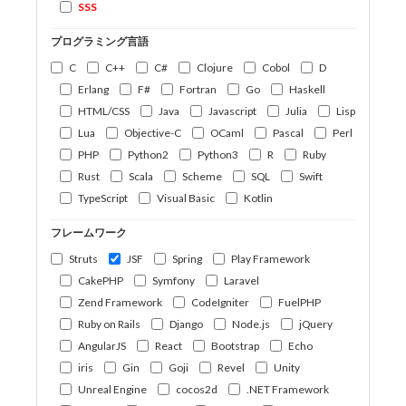
SSS
プログラミング言語
C
C++
C#
Clojure
Cobol
D
Erlang
F#
Fortran
Go
Haskell
HTML/CSS
Java
Javascript
Julia
Lisp
Lua
Objective-C
OCaml
Pascal
Perl
PHP
Python2
Python3
R
Ruby
Rust
Scala
Scheme
SQL
Swift
TypeScript
Visual Basic
Kotlin
フレームワーク
Struts
JSF
Spring
Play Framework
CakePHP
Symfony
Laravel
Zend Framework
CodeIgniter
FuelPHP
Ruby on Rails
Django
Node.js
jQuery
AngularJS
React
Bootstrap
Echo
iris
Gin
Goji
Revel
Unity
Unreal Engine
cocos2d
.NET Framework