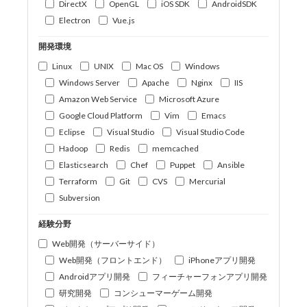
DirectX
OpenGL
iOS SDK
AndroidSDK
Electron
Vue.js
開発環境
Linux
UNIX
Mac OS
Windows
Windows Server
Apache
Nginx
IIS
Amazon Web Service
Microsoft Azure
Google Cloud Platform
Vim
Emacs
Eclipse
Visual Studio
Visual Studio Code
Hadoop
Redis
memcached
Elasticsearch
Chef
Puppet
Ansible
Terraform
Git
CVS
Mercurial
Subversion
経験分野
Web開発（サーバーサイド）
Web開発（フロントエンド）
iPhoneアプリ開発
Androidアプリ開発
フィーチャーフォンアプリ開発
研究開発
コンシューマーゲーム開発