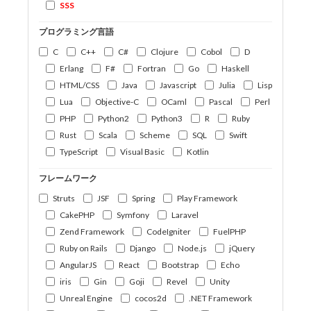
SSS
プログラミング言語
C
C++
C#
Clojure
Cobol
D
Erlang
F#
Fortran
Go
Haskell
HTML/CSS
Java
Javascript
Julia
Lisp
Lua
Objective-C
OCaml
Pascal
Perl
PHP
Python2
Python3
R
Ruby
Rust
Scala
Scheme
SQL
Swift
TypeScript
Visual Basic
Kotlin
フレームワーク
Struts
JSF
Spring
Play Framework
CakePHP
Symfony
Laravel
Zend Framework
CodeIgniter
FuelPHP
Ruby on Rails
Django
Node.js
jQuery
AngularJS
React
Bootstrap
Echo
iris
Gin
Goji
Revel
Unity
Unreal Engine
cocos2d
.NET Framework