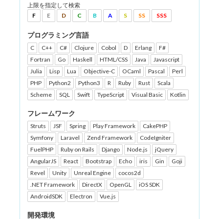
上限を指定して検索
F
E
D
C
B
A
S
SS
SSS
プログラミング言語
C
C++
C#
Clojure
Cobol
D
Erlang
F#
Fortran
Go
Haskell
HTML/CSS
Java
Javascript
Julia
Lisp
Lua
Objective-C
OCaml
Pascal
Perl
PHP
Python2
Python3
R
Ruby
Rust
Scala
Scheme
SQL
Swift
TypeScript
Visual Basic
Kotlin
フレームワーク
Struts
JSF
Spring
Play Framework
CakePHP
Symfony
Laravel
Zend Framework
CodeIgniter
FuelPHP
Ruby on Rails
Django
Node.js
jQuery
AngularJS
React
Bootstrap
Echo
iris
Gin
Goji
Revel
Unity
Unreal Engine
cocos2d
.NET Framework
DirectX
OpenGL
iOS SDK
AndroidSDK
Electron
Vue.js
開発環境