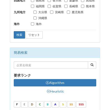
四国地方
徳島県
香川県
愛媛県
高知県
福岡県
佐賀県
長崎県
熊本県
九州地方
大分県
宮崎県
鹿児島県
沖縄県
海外
海外
検索
リセット
簡易検索
要求ランク
ⒶAlgorithm
ⒽHeuristic
F
E
D
C
B
A
S
SS
SSS