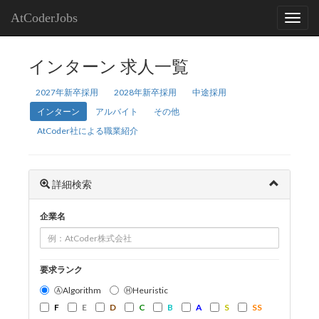
AtCoderJobs
インターン 求人一覧
2027年新卒採用
2028年新卒採用
中途採用
インターン
アルバイト
その他
AtCoder社による職業紹介
詳細検索
企業名
要求ランク
ⒶAlgorithm
ⒽHeuristic
F
E
D
C
B
A
S
SS