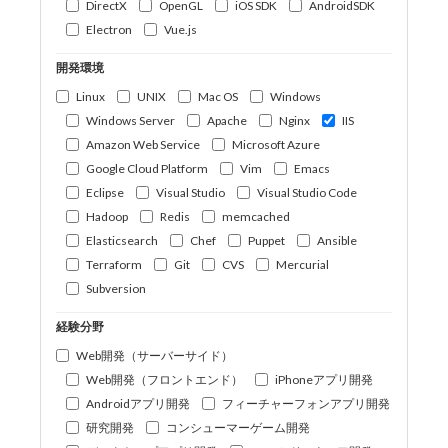
DirectX
OpenGL
iOS SDK
AndroidSDK
Electron
Vue.js
開発環境
Linux
UNIX
Mac OS
Windows
Windows Server
Apache
Nginx
IIS
Amazon Web Service
Microsoft Azure
Google Cloud Platform
Vim
Emacs
Eclipse
Visual Studio
Visual Studio Code
Hadoop
Redis
memcached
Elasticsearch
Chef
Puppet
Ansible
Terraform
Git
CVS
Mercurial
Subversion
経験分野
Web開発（サーバーサイド）
Web開発（フロントエンド）
iPhoneアプリ開発
Androidアプリ開発
フィーチャーフォンアプリ開発
研究開発
コンシューマーゲーム開発