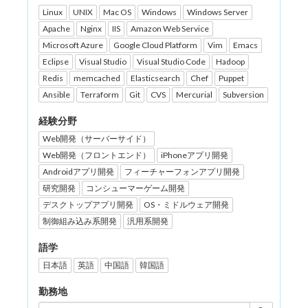
Linux
UNIX
Mac OS
Windows
Windows Server
Apache
Nginx
IIS
Amazon Web Service
Microsoft Azure
Google Cloud Platform
Vim
Emacs
Eclipse
Visual Studio
Visual Studio Code
Hadoop
Redis
memcached
Elasticsearch
Chef
Puppet
Ansible
Terraform
Git
CVS
Mercurial
Subversion
経験分野
Web開発（サーバーサイド）
Web開発（フロントエンド）
iPhoneアプリ開発
Androidアプリ開発
フィーチャーフォンアプリ開発
研究開発
コンシューマーゲーム開発
デスクトップアプリ開発
OS・ミドルウェア開発
制御組み込み系開発
汎用系開発
語学
日本語
英語
中国語
韓国語
勤務地