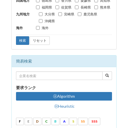
四国地方
徳島県
香川県
愛媛県
高知県
福岡県
佐賀県
長崎県
熊本県
九州地方
大分県
宮崎県
鹿児島県
沖縄県
海外
海外
検索
リセット
簡易検索
要求ランク
ⒶAlgorithm
ⒽHeuristic
F
E
D
C
B
A
S
SS
SSS