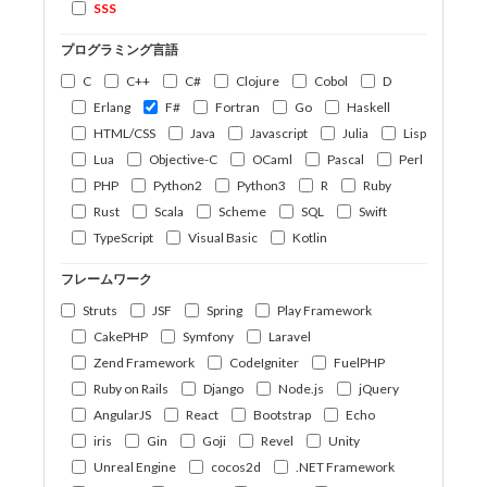
SSS
プログラミング言語
C
C++
C#
Clojure
Cobol
D
Erlang
F#
Fortran
Go
Haskell
HTML/CSS
Java
Javascript
Julia
Lisp
Lua
Objective-C
OCaml
Pascal
Perl
PHP
Python2
Python3
R
Ruby
Rust
Scala
Scheme
SQL
Swift
TypeScript
Visual Basic
Kotlin
フレームワーク
Struts
JSF
Spring
Play Framework
CakePHP
Symfony
Laravel
Zend Framework
CodeIgniter
FuelPHP
Ruby on Rails
Django
Node.js
jQuery
AngularJS
React
Bootstrap
Echo
iris
Gin
Goji
Revel
Unity
Unreal Engine
cocos2d
.NET Framework