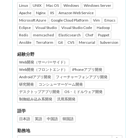
Linux
UNIX
Mac OS
Windows
Windows Server
Apache
Nginx
IIS
Amazon Web Service
Microsoft Azure
Google Cloud Platform
Vim
Emacs
Eclipse
Visual Studio
Visual Studio Code
Hadoop
Redis
memcached
Elasticsearch
Chef
Puppet
Ansible
Terraform
Git
CVS
Mercurial
Subversion
経験分野
Web開発（サーバーサイド）
Web開発（フロントエンド）
iPhoneアプリ開発
Androidアプリ開発
フィーチャーフォンアプリ開発
研究開発
コンシューマーゲーム開発
デスクトップアプリ開発
OS・ミドルウェア開発
制御組み込み系開発
汎用系開発
語学
日本語
英語
中国語
韓国語
勤務地