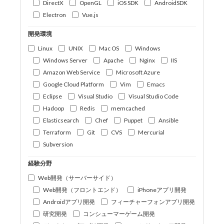
DirectX
OpenGL
iOS SDK
AndroidSDK
Electron
Vue.js
開発環境
Linux
UNIX
Mac OS
Windows
Windows Server
Apache
Nginx
IIS
Amazon Web Service
Microsoft Azure
Google Cloud Platform
Vim
Emacs
Eclipse
Visual Studio
Visual Studio Code
Hadoop
Redis
memcached
Elasticsearch
Chef
Puppet
Ansible
Terraform
Git
CVS
Mercurial
Subversion
経験分野
Web開発（サーバーサイド）
Web開発（フロントエンド）
iPhoneアプリ開発
Androidアプリ開発
フィーチャーフォンアプリ開発
研究開発
コンシューマーゲーム開発