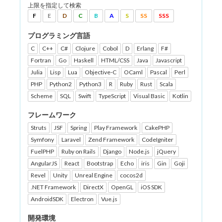
上限を指定して検索
F
E
D
C
B
A
S
SS
SSS
プログラミング言語
C
C++
C#
Clojure
Cobol
D
Erlang
F#
Fortran
Go
Haskell
HTML/CSS
Java
Javascript
Julia
Lisp
Lua
Objective-C
OCaml
Pascal
Perl
PHP
Python2
Python3
R
Ruby
Rust
Scala
Scheme
SQL
Swift
TypeScript
Visual Basic
Kotlin
フレームワーク
Struts
JSF
Spring
Play Framework
CakePHP
Symfony
Laravel
Zend Framework
CodeIgniter
FuelPHP
Ruby on Rails
Django
Node.js
jQuery
AngularJS
React
Bootstrap
Echo
iris
Gin
Goji
Revel
Unity
Unreal Engine
cocos2d
.NET Framework
DirectX
OpenGL
iOS SDK
AndroidSDK
Electron
Vue.js
開発環境