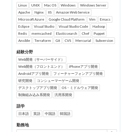
Linux
UNIX
Mac OS
Windows
Windows Server
Apache
Nginx
IIS
Amazon Web Service
Microsoft Azure
Google Cloud Platform
Vim
Emacs
Eclipse
Visual Studio
Visual Studio Code
Hadoop
Redis
memcached
Elasticsearch
Chef
Puppet
Ansible
Terraform
Git
CVS
Mercurial
Subversion
経験分野
Web開発（サーバーサイド）
Web開発（フロントエンド）
iPhoneアプリ開発
Androidアプリ開発
フィーチャーフォンアプリ開発
研究開発
コンシューマーゲーム開発
デスクトップアプリ開発
OS・ミドルウェア開発
制御組み込み系開発
汎用系開発
語学
日本語
英語
中国語
韓国語
勤務地