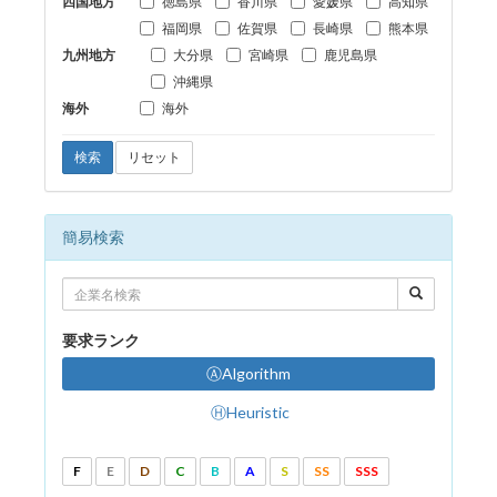
四国地方
徳島県
香川県
愛媛県
高知県
福岡県
佐賀県
長崎県
熊本県
九州地方
大分県
宮崎県
鹿児島県
沖縄県
海外
海外
検索
リセット
簡易検索
要求ランク
ⒶAlgorithm
ⒽHeuristic
F
E
D
C
B
A
S
SS
SSS