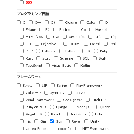
SSS
プログラミング言語
C
C++
C#
Clojure
Cobol
D
Erlang
F#
Fortran
Go
Haskell
HTML/CSS
Java
Javascript
Julia
Lisp
Lua
Objective-C
OCaml
Pascal
Perl
PHP
Python2
Python3
R
Ruby
Rust
Scala
Scheme
SQL
Swift
TypeScript
Visual Basic
Kotlin
フレームワーク
Struts
JSF
Spring
Play Framework
CakePHP
Symfony
Laravel
Zend Framework
CodeIgniter
FuelPHP
Ruby on Rails
Django
Node.js
jQuery
AngularJS
React
Bootstrap
Echo
iris
Gin
Goji
Revel
Unity
Unreal Engine
cocos2d
.NET Framework