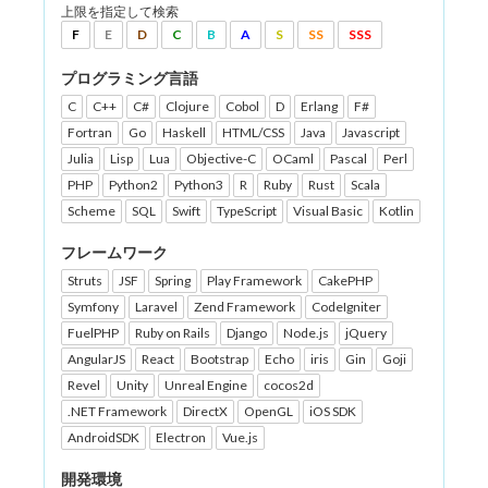
上限を指定して検索
F
E
D
C
B
A
S
SS
SSS
プログラミング言語
C
C++
C#
Clojure
Cobol
D
Erlang
F#
Fortran
Go
Haskell
HTML/CSS
Java
Javascript
Julia
Lisp
Lua
Objective-C
OCaml
Pascal
Perl
PHP
Python2
Python3
R
Ruby
Rust
Scala
Scheme
SQL
Swift
TypeScript
Visual Basic
Kotlin
フレームワーク
Struts
JSF
Spring
Play Framework
CakePHP
Symfony
Laravel
Zend Framework
CodeIgniter
FuelPHP
Ruby on Rails
Django
Node.js
jQuery
AngularJS
React
Bootstrap
Echo
iris
Gin
Goji
Revel
Unity
Unreal Engine
cocos2d
.NET Framework
DirectX
OpenGL
iOS SDK
AndroidSDK
Electron
Vue.js
開発環境