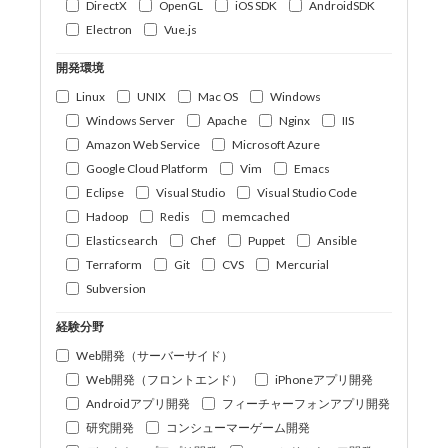
DirectX
OpenGL
iOS SDK
AndroidSDK
Electron
Vue.js
開発環境
Linux
UNIX
Mac OS
Windows
Windows Server
Apache
Nginx
IIS
Amazon Web Service
Microsoft Azure
Google Cloud Platform
Vim
Emacs
Eclipse
Visual Studio
Visual Studio Code
Hadoop
Redis
memcached
Elasticsearch
Chef
Puppet
Ansible
Terraform
Git
CVS
Mercurial
Subversion
経験分野
Web開発（サーバーサイド）
Web開発（フロントエンド）
iPhoneアプリ開発
Androidアプリ開発
フィーチャーフォンアプリ開発
研究開発
コンシューマーゲーム開発