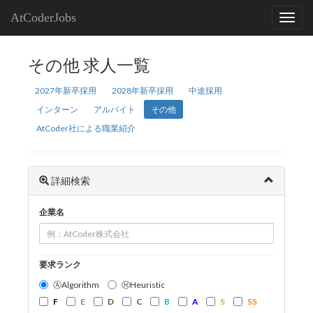
AtCoderJobs
その他 求人一覧
2027年新卒採用
2028年新卒採用
中途採用
インターン
アルバイト
その他
AtCoder社による職業紹介
詳細検索
企業名
要求ランク
ⒶAlgorithm
ⒽHeuristic
F
E
D
C
B
A
S
SS