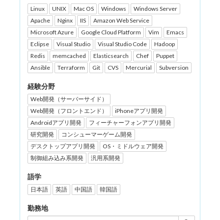
Linux
UNIX
Mac OS
Windows
Windows Server
Apache
Nginx
IIS
Amazon Web Service
Microsoft Azure
Google Cloud Platform
Vim
Emacs
Eclipse
Visual Studio
Visual Studio Code
Hadoop
Redis
memcached
Elasticsearch
Chef
Puppet
Ansible
Terraform
Git
CVS
Mercurial
Subversion
経験分野
Web開発（サーバーサイド）
Web開発（フロントエンド）
iPhoneアプリ開発
Androidアプリ開発
フィーチャーフォンアプリ開発
研究開発
コンシューマーゲーム開発
デスクトップアプリ開発
OS・ミドルウェア開発
制御組み込み系開発
汎用系開発
語学
日本語
英語
中国語
韓国語
勤務地