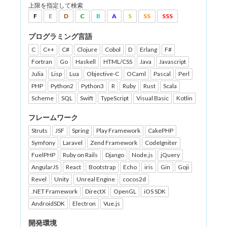
上限を指定して検索
F
E
D
C
B
A
S
SS
SSS
プログラミング言語
C
C++
C#
Clojure
Cobol
D
Erlang
F#
Fortran
Go
Haskell
HTML/CSS
Java
Javascript
Julia
Lisp
Lua
Objective-C
OCaml
Pascal
Perl
PHP
Python2
Python3
R
Ruby
Rust
Scala
Scheme
SQL
Swift
TypeScript
Visual Basic
Kotlin
フレームワーク
Struts
JSF
Spring
Play Framework
CakePHP
Symfony
Laravel
Zend Framework
CodeIgniter
FuelPHP
Ruby on Rails
Django
Node.js
jQuery
AngularJS
React
Bootstrap
Echo
iris
Gin
Goji
Revel
Unity
Unreal Engine
cocos2d
.NET Framework
DirectX
OpenGL
iOS SDK
AndroidSDK
Electron
Vue.js
開発環境