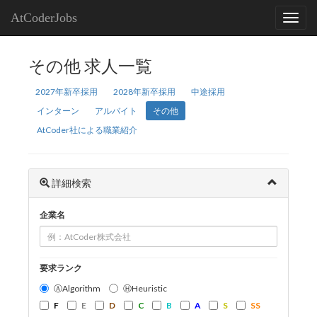
AtCoderJobs
その他 求人一覧
2027年新卒採用
2028年新卒採用
中途採用
インターン
アルバイト
その他
AtCoder社による職業紹介
詳細検索
企業名
要求ランク
ⒶAlgorithm
ⒽHeuristic
F
E
D
C
B
A
S
SS