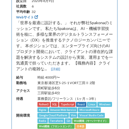
設立日
2020年8月9日
社員数
6
平均年齢
32
Webサイト
「世界を最適に設計する。」 それが弊社Spakonaのミ
ッションです。 私たちSpakonaは、AI・機械学習技
術を核に、多様な業界のデジタルトランスフォーメー
ション（DX）を推進するテクノロジーカンパニーで
す。 本ポジションでは、エンタープライズ向けのAI
プロダクト開発において、クライアントの潜在的な課
題を解決するシステムの設計から実装、運用までを一
気通貫で担っていただきます。 【職務内容】 クライ
アントの複雑な...
[詳細]
給与
時給 4000円〜
勤務地
東京都 港区芝5-25-1 VORT三田Ⅱ 2階
田町駅徒歩6分
アクセス
三田駅徒歩4分
待遇
業務委託/フリーランス（1ヶ月～3年）
Python3
SQL
TypeScript
React
Linux
Windows
Nginx
Amazon Web Service
Microsoft Azure
開発環境
Google Cloud Platform
Vim
Visual Studio Code
Redis
Terraform
Git
Web開発（サーバーサイド）
Web開発（フロントエンド）
日本語