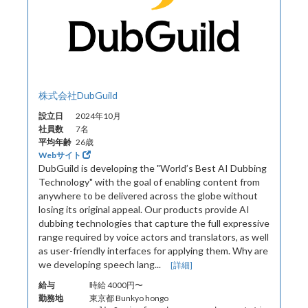
株式会社DubGuild
設立日
2024年10月
社員数
7名
平均年齢
26歳
Webサイト
DubGuild is developing the "World’s Best AI Dubbing
Technology" with the goal of enabling content from
anywhere to be delivered across the globe without
losing its original appeal. Our products provide AI
dubbing technologies that capture the full expressive
range required by voice actors and translators, as well
as user-friendly interfaces for applying them. Why are
we developing speech lang...
[詳細]
給与
時給 4000円〜
勤務地
東京都 Bunkyo hongo