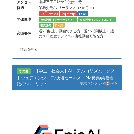
アクセス
本郷三丁目駅から徒歩４分
待遇
業務委託/フリーランス（3か月～）
Go
Python3
TypeScript
React
開発環境
Web開発（サーバーサイド）
Web開発（フロントエンド）
研究開発
日本語
週2日以上、勤務できる方（週15時間以上） 週
必須要件
に１日程度オフィスへ出社勤務可能な方
詳細を見る
【学生・社会人】AI・アルゴリズム・ソフ
その他
トウェアエンジニア/技術セールス・PM募集(業務委
託/フルコミット)
要求ランク：
Ⓐ
E
/
Ⓗ
-