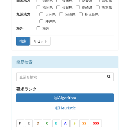
四国地方
徳島県
香川県
愛媛県
高知県
福岡県
佐賀県
長崎県
熊本県
九州地方
大分県
宮崎県
鹿児島県
沖縄県
海外
海外
検索
リセット
簡易検索
要求ランク
ⒶAlgorithm
ⒽHeuristic
F
E
D
C
B
A
S
SS
SSS