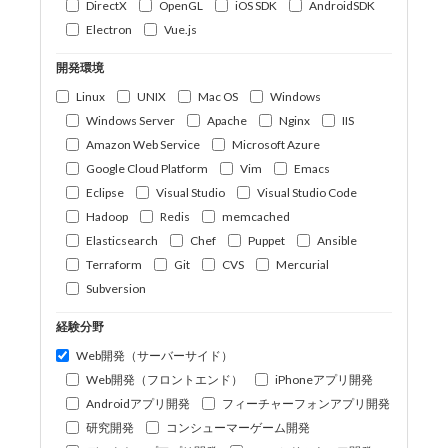
DirectX
OpenGL
iOS SDK
AndroidSDK
Electron
Vue.js
開発環境
Linux
UNIX
Mac OS
Windows
Windows Server
Apache
Nginx
IIS
Amazon Web Service
Microsoft Azure
Google Cloud Platform
Vim
Emacs
Eclipse
Visual Studio
Visual Studio Code
Hadoop
Redis
memcached
Elasticsearch
Chef
Puppet
Ansible
Terraform
Git
CVS
Mercurial
Subversion
経験分野
Web開発（サーバーサイド）
Web開発（フロントエンド）
iPhoneアプリ開発
Androidアプリ開発
フィーチャーフォンアプリ開発
研究開発
コンシューマーゲーム開発