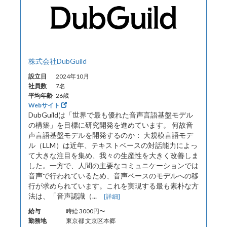
株式会社DubGuild
設立日
2024年10月
社員数
7名
平均年齢
26歳
Webサイト
DubGuildは「世界で最も優れた音声言語基盤モデル
の構築」を目標に研究開発を進めています。 何故音
声言語基盤モデルを開発するのか： 大規模言語モデ
ル（LLM）は近年、テキストベースの対話能力によっ
て大きな注目を集め、我々の生産性を大きく改善しま
した。一方で、人間の主要なコミュニケーションでは
音声で行われているため、音声ベースのモデルへの移
行が求められています。これを実現する最も素朴な方
法は、「音声認識（...
[詳細]
給与
時給 3000円〜
勤務地
東京都 文京区本郷