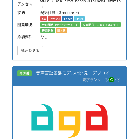
walk 3 min from hongo-sanchome statio
アクセス
n
待遇
契約社員（3 months ~）
Go
Python3
React
Linux
開発環境
Web開発（サーバーサイド）
Web開発（フロントエンド）
研究開発
日本語
必須要件
なし
詳細を見る
音声言語基盤モデルの開発、デプロイ
その他
要求ランク：
Ⓐ
C
/
Ⓗ
-