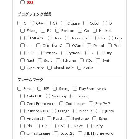
SSS
プログラミング言語
C
C++
C#
Clojure
Cobol
D
Erlang
F#
Fortran
Go
Haskell
HTML/CSS
Java
Javascript
Julia
Lisp
Lua
Objective-C
OCaml
Pascal
Perl
PHP
Python2
Python3
R
Ruby
Rust
Scala
Scheme
SQL
Swift
TypeScript
Visual Basic
Kotlin
フレームワーク
Struts
JSF
Spring
Play Framework
CakePHP
Symfony
Laravel
Zend Framework
CodeIgniter
FuelPHP
Ruby on Rails
Django
Node.js
jQuery
AngularJS
React
Bootstrap
Echo
iris
Gin
Goji
Revel
Unity
Unreal Engine
cocos2d
.NET Framework