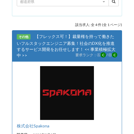
都道府県
該当求人: 全 4 件 (全 1 ページ)
【フレックス可！】裁量権を持って働きた
その他
いフルスタックエンジニア募集！社会のDX化を推進
するサービス開発をお任せします！ << 事業積極拡大
中 >>
要求ランク：
Ⓐ
C
/
Ⓗ
C
株式会社Spakona