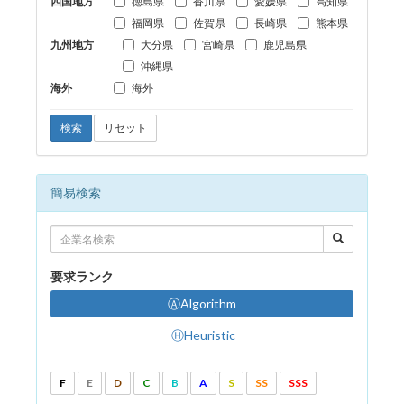
四国地方
徳島県
香川県
愛媛県
高知県
福岡県
佐賀県
長崎県
熊本県
九州地方
大分県
宮崎県
鹿児島県
沖縄県
海外
海外
検索
リセット
簡易検索
要求ランク
ⒶAlgorithm
ⒽHeuristic
F
E
D
C
B
A
S
SS
SSS