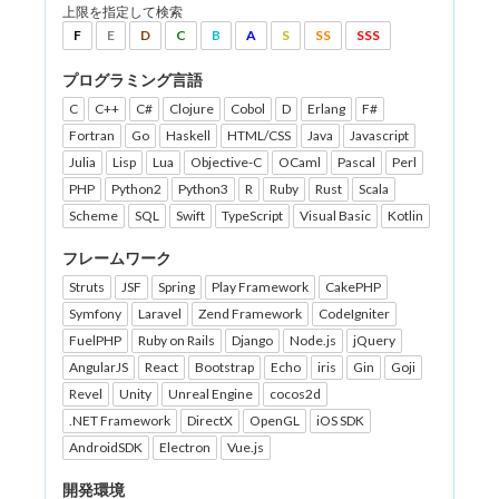
上限を指定して検索
F
E
D
C
B
A
S
SS
SSS
プログラミング言語
C
C++
C#
Clojure
Cobol
D
Erlang
F#
Fortran
Go
Haskell
HTML/CSS
Java
Javascript
Julia
Lisp
Lua
Objective-C
OCaml
Pascal
Perl
PHP
Python2
Python3
R
Ruby
Rust
Scala
Scheme
SQL
Swift
TypeScript
Visual Basic
Kotlin
フレームワーク
Struts
JSF
Spring
Play Framework
CakePHP
Symfony
Laravel
Zend Framework
CodeIgniter
FuelPHP
Ruby on Rails
Django
Node.js
jQuery
AngularJS
React
Bootstrap
Echo
iris
Gin
Goji
Revel
Unity
Unreal Engine
cocos2d
.NET Framework
DirectX
OpenGL
iOS SDK
AndroidSDK
Electron
Vue.js
開発環境