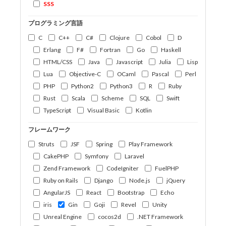
SSS
プログラミング言語
C
C++
C#
Clojure
Cobol
D
Erlang
F#
Fortran
Go
Haskell
HTML/CSS
Java
Javascript
Julia
Lisp
Lua
Objective-C
OCaml
Pascal
Perl
PHP
Python2
Python3
R
Ruby
Rust
Scala
Scheme
SQL
Swift
TypeScript
Visual Basic
Kotlin
フレームワーク
Struts
JSF
Spring
Play Framework
CakePHP
Symfony
Laravel
Zend Framework
CodeIgniter
FuelPHP
Ruby on Rails
Django
Node.js
jQuery
AngularJS
React
Bootstrap
Echo
iris
Gin
Goji
Revel
Unity
Unreal Engine
cocos2d
.NET Framework