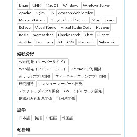
Linux
UNIX
Mac OS
Windows
Windows Server
Apache
Nginx
IIS
Amazon Web Service
Microsoft Azure
Google Cloud Platform
Vim
Emacs
Eclipse
Visual Studio
Visual Studio Code
Hadoop
Redis
memcached
Elasticsearch
Chef
Puppet
Ansible
Terraform
Git
CVS
Mercurial
Subversion
経験分野
Web開発（サーバーサイド）
Web開発（フロントエンド）
iPhoneアプリ開発
Androidアプリ開発
フィーチャーフォンアプリ開発
研究開発
コンシューマーゲーム開発
デスクトップアプリ開発
OS・ミドルウェア開発
制御組み込み系開発
汎用系開発
語学
日本語
英語
中国語
韓国語
勤務地