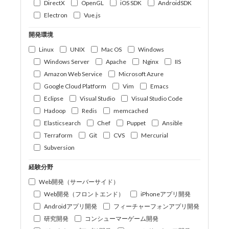
DirectX
OpenGL
iOS SDK
AndroidSDK
Electron
Vue.js
開発環境
Linux
UNIX
Mac OS
Windows
Windows Server
Apache
Nginx
IIS
Amazon Web Service
Microsoft Azure
Google Cloud Platform
Vim
Emacs
Eclipse
Visual Studio
Visual Studio Code
Hadoop
Redis
memcached
Elasticsearch
Chef
Puppet
Ansible
Terraform
Git
CVS
Mercurial
Subversion
経験分野
Web開発（サーバーサイド）
Web開発（フロントエンド）
iPhoneアプリ開発
Androidアプリ開発
フィーチャーフォンアプリ開発
研究開発
コンシューマーゲーム開発