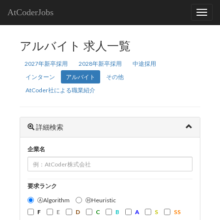
AtCoderJobs
アルバイト 求人一覧
2027年新卒採用
2028年新卒採用
中途採用
インターン
アルバイト
その他
AtCoder社による職業紹介
詳細検索
企業名
要求ランク
ⒶAlgorithm
ⒽHeuristic
F
E
D
C
B
A
S
SS