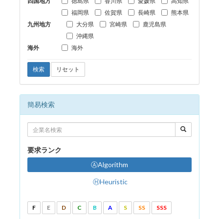
四国地方
徳島県
香川県
愛媛県
高知県
福岡県
佐賀県
長崎県
熊本県
九州地方
大分県
宮崎県
鹿児島県
沖縄県
海外
海外
検索
リセット
簡易検索
要求ランク
ⒶAlgorithm
ⒽHeuristic
F
E
D
C
B
A
S
SS
SSS