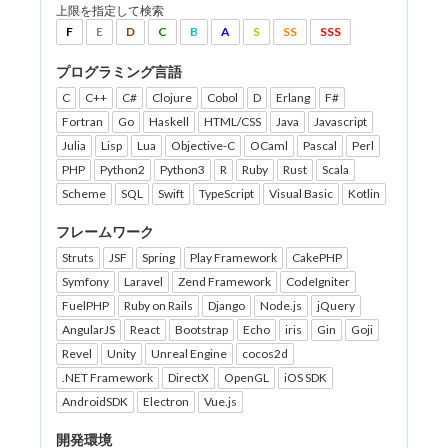
上限を指定して検索
F
E
D
C
B
A
S
SS
SSS
プログラミング言語
C
C++
C#
Clojure
Cobol
D
Erlang
F#
Fortran
Go
Haskell
HTML/CSS
Java
Javascript
Julia
Lisp
Lua
Objective-C
OCaml
Pascal
Perl
PHP
Python2
Python3
R
Ruby
Rust
Scala
Scheme
SQL
Swift
TypeScript
Visual Basic
Kotlin
フレームワーク
Struts
JSF
Spring
Play Framework
CakePHP
Symfony
Laravel
Zend Framework
CodeIgniter
FuelPHP
Ruby on Rails
Django
Node.js
jQuery
AngularJS
React
Bootstrap
Echo
iris
Gin
Goji
Revel
Unity
Unreal Engine
cocos2d
.NET Framework
DirectX
OpenGL
iOS SDK
AndroidSDK
Electron
Vue.js
開発環境