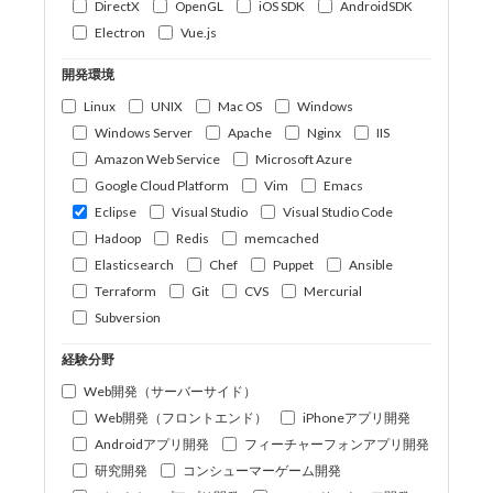
DirectX
OpenGL
iOS SDK
AndroidSDK
Electron
Vue.js
開発環境
Linux
UNIX
Mac OS
Windows
Windows Server
Apache
Nginx
IIS
Amazon Web Service
Microsoft Azure
Google Cloud Platform
Vim
Emacs
Eclipse
Visual Studio
Visual Studio Code
Hadoop
Redis
memcached
Elasticsearch
Chef
Puppet
Ansible
Terraform
Git
CVS
Mercurial
Subversion
経験分野
Web開発（サーバーサイド）
Web開発（フロントエンド）
iPhoneアプリ開発
Androidアプリ開発
フィーチャーフォンアプリ開発
研究開発
コンシューマーゲーム開発