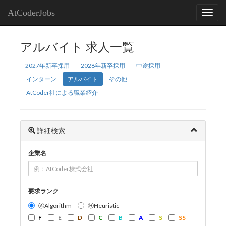
AtCoderJobs
アルバイト 求人一覧
2027年新卒採用
2028年新卒採用
中途採用
インターン
アルバイト
その他
AtCoder社による職業紹介
詳細検索
企業名
要求ランク
ⒶAlgorithm
ⒽHeuristic
F
E
D
C
B
A
S
SS