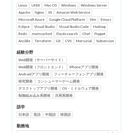
Linux
UNIX
Mac OS
Windows
Windows Server
Apache
Nginx
IIS
Amazon Web Service
Microsoft Azure
Google Cloud Platform
Vim
Emacs
Eclipse
Visual Studio
Visual Studio Code
Hadoop
Redis
memcached
Elasticsearch
Chef
Puppet
Ansible
Terraform
Git
CVS
Mercurial
Subversion
経験分野
Web開発（サーバーサイド）
Web開発（フロントエンド）
iPhoneアプリ開発
Androidアプリ開発
フィーチャーフォンアプリ開発
研究開発
コンシューマーゲーム開発
デスクトップアプリ開発
OS・ミドルウェア開発
制御組み込み系開発
汎用系開発
語学
日本語
英語
中国語
韓国語
勤務地