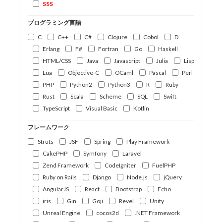
SSS
プログラミング言語
C
C++
C#
Clojure
Cobol
D
Erlang
F#
Fortran
Go
Haskell
HTML/CSS
Java
Javascript
Julia
Lisp
Lua
Objective-C
OCaml
Pascal
Perl
PHP
Python2
Python3
R
Ruby
Rust
Scala
Scheme
SQL
Swift
TypeScript
Visual Basic
Kotlin
フレームワーク
Struts
JSF
Spring
Play Framework
CakePHP
Symfony
Laravel
Zend Framework
CodeIgniter
FuelPHP
Ruby on Rails
Django
Node.js
jQuery
AngularJS
React
Bootstrap
Echo
iris
Gin
Goji
Revel
Unity
Unreal Engine
cocos2d
.NET Framework