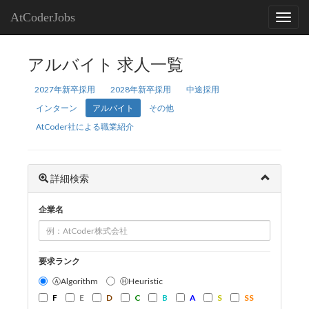
AtCoderJobs
アルバイト 求人一覧
2027年新卒採用
2028年新卒採用
中途採用
インターン
アルバイト
その他
AtCoder社による職業紹介
詳細検索
企業名
要求ランク
ⒶAlgorithm
ⒽHeuristic
F
E
D
C
B
A
S
SS