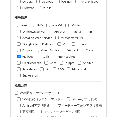
DirectX
OpenGL
iOS SDK
AndroidSDK
Electron
Vue.js
開発環境
Linux
UNIX
Mac OS
Windows
Windows Server
Apache
Nginx
IIS
Amazon Web Service
Microsoft Azure
Google Cloud Platform
Vim
Emacs
Eclipse
Visual Studio
Visual Studio Code
Hadoop
Redis
memcached
Elasticsearch
Chef
Puppet
Ansible
Terraform
Git
CVS
Mercurial
Subversion
経験分野
Web開発（サーバーサイド）
Web開発（フロントエンド）
iPhoneアプリ開発
Androidアプリ開発
フィーチャーフォンアプリ開発
研究開発
コンシューマーゲーム開発