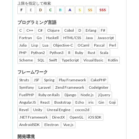
上限を指定して検索
F
E
D
C
B
A
S
SS
SSS
プログラミング言語
C
C++
C#
Clojure
Cobol
D
Erlang
F#
Fortran
Go
Haskell
HTML/CSS
Java
Javascript
Julia
Lisp
Lua
Objective-C
OCaml
Pascal
Perl
PHP
Python2
Python3
R
Ruby
Rust
Scala
Scheme
SQL
Swift
TypeScript
Visual Basic
Kotlin
フレームワーク
Struts
JSF
Spring
Play Framework
CakePHP
Symfony
Laravel
Zend Framework
CodeIgniter
FuelPHP
Ruby on Rails
Django
Node.js
jQuery
AngularJS
React
Bootstrap
Echo
iris
Gin
Goji
Revel
Unity
Unreal Engine
cocos2d
.NET Framework
DirectX
OpenGL
iOS SDK
AndroidSDK
Electron
Vue.js
開発環境