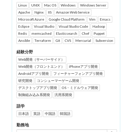
Linux
UNIX
Mac OS
Windows
Windows Server
Apache
Nginx
IIS
Amazon Web Service
Microsoft Azure
Google Cloud Platform
Vim
Emacs
Eclipse
Visual Studio
Visual Studio Code
Hadoop
Redis
memcached
Elasticsearch
Chef
Puppet
Ansible
Terraform
Git
CVS
Mercurial
Subversion
経験分野
Web開発（サーバーサイド）
Web開発（フロントエンド）
iPhoneアプリ開発
Androidアプリ開発
フィーチャーフォンアプリ開発
研究開発
コンシューマーゲーム開発
デスクトップアプリ開発
OS・ミドルウェア開発
制御組み込み系開発
汎用系開発
語学
日本語
英語
中国語
韓国語
勤務地