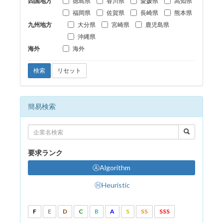
四国地方
徳島県
香川県
愛媛県
高知県
福岡県
佐賀県
長崎県
熊本県
九州地方
大分県
宮崎県
鹿児島県
沖縄県
海外
海外
検索
リセット
簡易検索
要求ランク
ⒶAlgorithm
ⒽHeuristic
F
E
D
C
B
A
S
SS
SSS