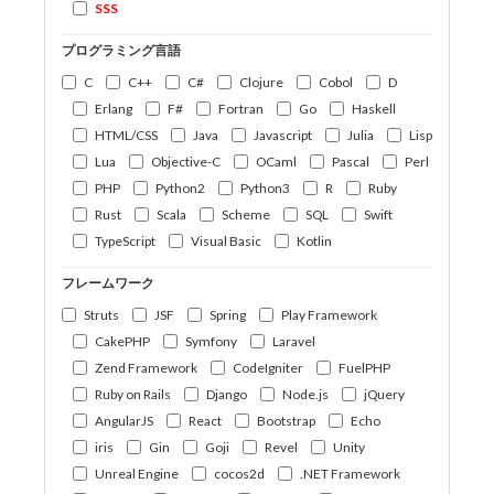
SSS
プログラミング言語
C
C++
C#
Clojure
Cobol
D
Erlang
F#
Fortran
Go
Haskell
HTML/CSS
Java
Javascript
Julia
Lisp
Lua
Objective-C
OCaml
Pascal
Perl
PHP
Python2
Python3
R
Ruby
Rust
Scala
Scheme
SQL
Swift
TypeScript
Visual Basic
Kotlin
フレームワーク
Struts
JSF
Spring
Play Framework
CakePHP
Symfony
Laravel
Zend Framework
CodeIgniter
FuelPHP
Ruby on Rails
Django
Node.js
jQuery
AngularJS
React
Bootstrap
Echo
iris
Gin
Goji
Revel
Unity
Unreal Engine
cocos2d
.NET Framework