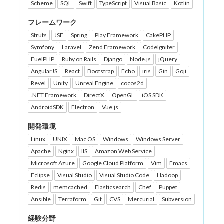
Scheme
SQL
Swift
TypeScript
Visual Basic
Kotlin
フレームワーク
Struts
JSF
Spring
Play Framework
CakePHP
Symfony
Laravel
Zend Framework
CodeIgniter
FuelPHP
Ruby on Rails
Django
Node.js
jQuery
AngularJS
React
Bootstrap
Echo
iris
Gin
Goji
Revel
Unity
Unreal Engine
cocos2d
.NET Framework
DirectX
OpenGL
iOS SDK
AndroidSDK
Electron
Vue.js
開発環境
Linux
UNIX
Mac OS
Windows
Windows Server
Apache
Nginx
IIS
Amazon Web Service
Microsoft Azure
Google Cloud Platform
Vim
Emacs
Eclipse
Visual Studio
Visual Studio Code
Hadoop
Redis
memcached
Elasticsearch
Chef
Puppet
Ansible
Terraform
Git
CVS
Mercurial
Subversion
経験分野