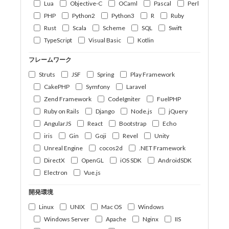
Lua
Objective-C
OCaml
Pascal
Perl
PHP
Python2
Python3
R
Ruby
Rust
Scala
Scheme
SQL
Swift
TypeScript
Visual Basic
Kotlin
フレームワーク
Struts
JSF
Spring
Play Framework
CakePHP
Symfony
Laravel
Zend Framework
CodeIgniter
FuelPHP
Ruby on Rails
Django
Node.js
jQuery
AngularJS
React
Bootstrap
Echo
iris
Gin
Goji
Revel
Unity
Unreal Engine
cocos2d
.NET Framework
DirectX
OpenGL
iOS SDK
AndroidSDK
Electron
Vue.js
開発環境
Linux
UNIX
Mac OS
Windows
Windows Server
Apache
Nginx
IIS