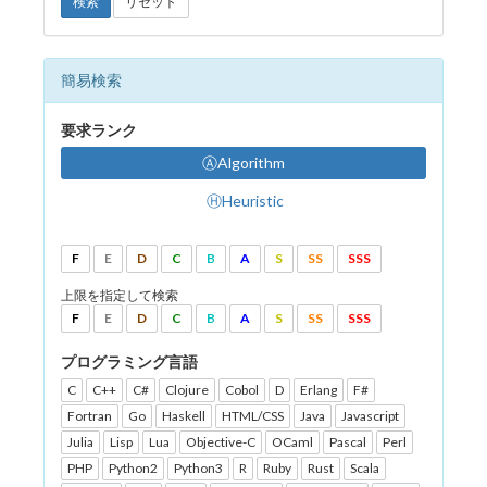
検索
リセット
簡易検索
要求ランク
ⒶAlgorithm
ⒽHeuristic
F
E
D
C
B
A
S
SS
SSS
上限を指定して検索
F
E
D
C
B
A
S
SS
SSS
プログラミング言語
C
C++
C#
Clojure
Cobol
D
Erlang
F#
Fortran
Go
Haskell
HTML/CSS
Java
Javascript
Julia
Lisp
Lua
Objective-C
OCaml
Pascal
Perl
PHP
Python2
Python3
R
Ruby
Rust
Scala