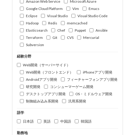
Amazon Web Service
Microsoft Azure
Google Cloud Platform
Vim
Emacs
Eclipse
Visual Studio
Visual Studio Code
Hadoop
Redis
memcached
Elasticsearch
Chef
Puppet
Ansible
Terraform
Git
CVS
Mercurial
Subversion
経験分野
Web開発（サーバーサイド）
Web開発（フロントエンド）
iPhoneアプリ開発
Androidアプリ開発
フィーチャーフォンアプリ開発
研究開発
コンシューマーゲーム開発
デスクトップアプリ開発
OS・ミドルウェア開発
制御組み込み系開発
汎用系開発
語学
日本語
英語
中国語
韓国語
勤務地