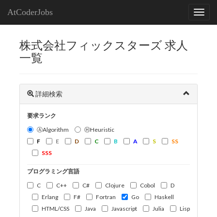
AtCoderJobs
株式会社フィックスターズ 求人
一覧
詳細検索
要求ランク
ⒶAlgorithm
ⒽHeuristic
F
E
D
C
B
A
S
SS
SSS
プログラミング言語
C
C++
C#
Clojure
Cobol
D
Erlang
F#
Fortran
Go
Haskell
HTML/CSS
Java
Javascript
Julia
Lisp