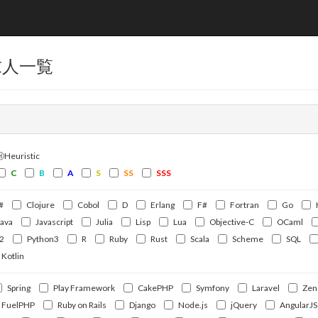
求人一覧
ⒽHeuristic
C
B
A
S
SS
SSS
#
Clojure
Cobol
D
Erlang
F#
Fortran
Go
Java
Javascript
Julia
Lisp
Lua
Objective-C
OCaml
2
Python3
R
Ruby
Rust
Scala
Scheme
SQL
Kotlin
Spring
Play Framework
CakePHP
Symfony
Laravel
Zen
FuelPHP
Ruby on Rails
Django
Node.js
jQuery
AngularJS