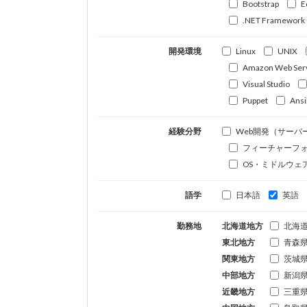
Bootstrap
E
.NET Framework
開発環境
Linux
UNIX
Amazon Web Ser
Visual Studio
Puppet
Ansi
経験分野
Web開発（サーバ
フィーチャーフ
OS・ミドルウェ
語学
日本語
英語
勤務地
北海道地方
北海
東北地方
青森
関東地方
茨城
中部地方
新潟
近畿地方
三重