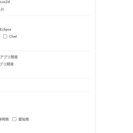
ocos2d
.js
Eclipse
Chef
idアプリ開発
プリ開発
静岡県
愛知県