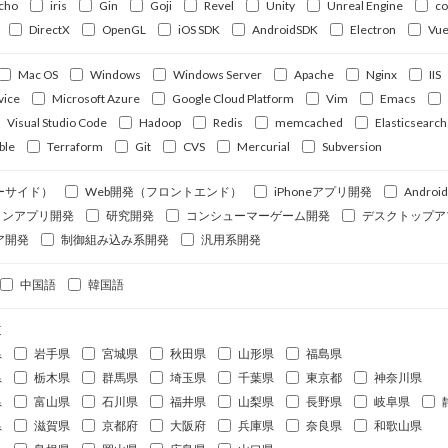
cho
iris
Gin
Goji
Revel
Unity
Unreal Engine
c
DirectX
OpenGL
iOS SDK
AndroidSDK
Electron
Vue
Mac OS
Windows
Windows Server
Apache
Nginx
IIS
vice
Microsoft Azure
Google Cloud Platform
Vim
Emacs
Visual Studio Code
Hadoop
Redis
memcached
Elasticsearch
ble
Terraform
Git
CVS
Mercurial
Subversion
ーサイド）
Web開発（フロントエンド）
iPhoneアプリ開発
Andro
ォンアプリ開発
研究開発
コンシューマーゲーム開発
デスクトップア
ア開発
制御組み込み系開発
汎用系開発
中国語
韓国語
道
県
岩手県
宮城県
秋田県
山形県
福島県
県
栃木県
群馬県
埼玉県
千葉県
東京都
神奈川県
県
富山県
石川県
福井県
山梨県
長野県
岐阜県
県
滋賀県
京都府
大阪府
兵庫県
奈良県
和歌山県