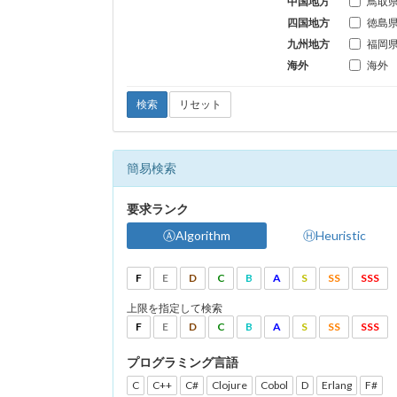
中国地方
鳥取
四国地方
徳島
九州地方
福岡
海外
海外
検索
リセット
簡易検索
要求ランク
ⒶAlgorithm
ⒽHeuristic
F
E
D
C
B
A
S
SS
SSS
上限を指定して検索
F
E
D
C
B
A
S
SS
SSS
プログラミング言語
C
C++
C#
Clojure
Cobol
D
Erlang
F#