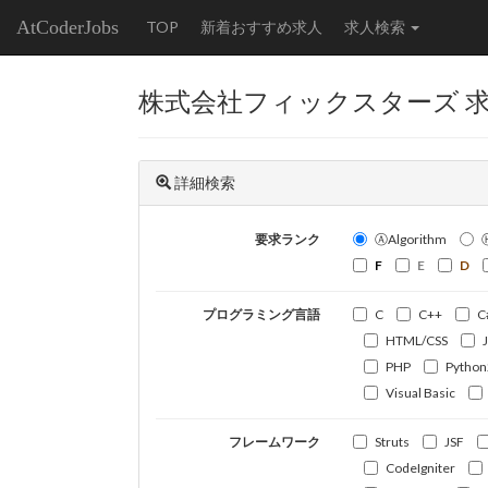
AtCoderJobs
TOP
新着おすすめ求人
求人検索
株式会社フィックスターズ 
詳細検索
要求ランク
ⒶAlgorithm
F
E
D
プログラミング言語
C
C++
C
HTML/CSS
PHP
Python
Visual Basic
フレームワーク
Struts
JSF
CodeIgniter