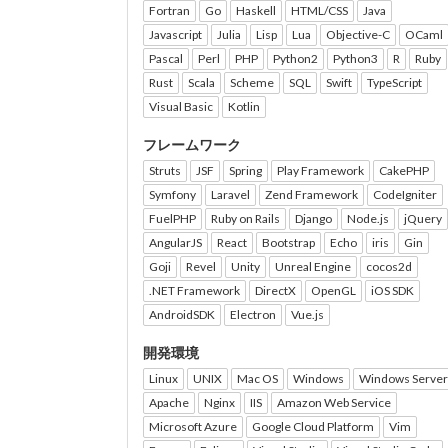
Fortran
Go
Haskell
HTML/CSS
Java
Javascript
Julia
Lisp
Lua
Objective-C
OCaml
Pascal
Perl
PHP
Python2
Python3
R
Ruby
Rust
Scala
Scheme
SQL
Swift
TypeScript
Visual Basic
Kotlin
フレームワーク
Struts
JSF
Spring
Play Framework
CakePHP
Symfony
Laravel
Zend Framework
CodeIgniter
FuelPHP
Ruby on Rails
Django
Node.js
jQuery
AngularJS
React
Bootstrap
Echo
iris
Gin
Goji
Revel
Unity
Unreal Engine
cocos2d
.NET Framework
DirectX
OpenGL
iOS SDK
AndroidSDK
Electron
Vue.js
開発環境
Linux
UNIX
Mac OS
Windows
Windows Server
Apache
Nginx
IIS
Amazon Web Service
Microsoft Azure
Google Cloud Platform
Vim