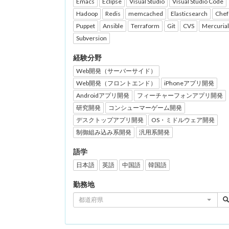
Emacs
Eclipse
Visual Studio
Visual Studio Code
Hadoop
Redis
memcached
Elasticsearch
Chef
Puppet
Ansible
Terraform
Git
CVS
Mercurial
Subversion
経験分野
Web開発（サーバーサイド）
Web開発（フロントエンド）
iPhoneアプリ開発
Androidアプリ開発
フィーチャーフォンアプリ開発
研究開発
コンシューマーゲーム開発
デスクトップアプリ開発
OS・ミドルウェア開発
制御組み込み系開発
汎用系開発
語学
日本語
英語
中国語
韓国語
勤務地
都道府県