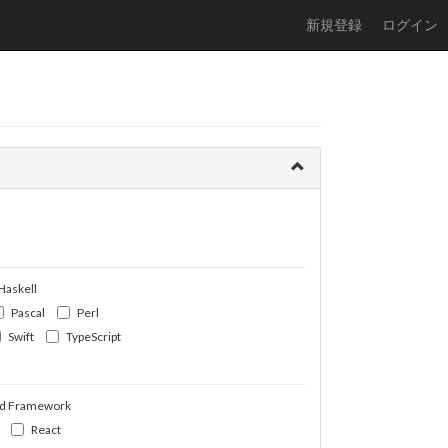
新規登録
ログイン
Haskell
Pascal
Perl
Swift
TypeScript
d Framework
React