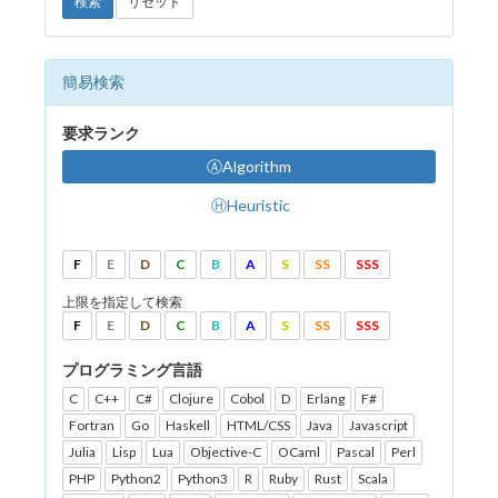
検索
リセット
簡易検索
要求ランク
ⒶAlgorithm
ⒽHeuristic
F
E
D
C
B
A
S
SS
SSS
上限を指定して検索
F
E
D
C
B
A
S
SS
SSS
プログラミング言語
C
C++
C#
Clojure
Cobol
D
Erlang
F#
Fortran
Go
Haskell
HTML/CSS
Java
Javascript
Julia
Lisp
Lua
Objective-C
OCaml
Pascal
Perl
PHP
Python2
Python3
R
Ruby
Rust
Scala