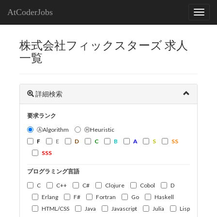
AtCoderJobs
株式会社フィックスターズ 求人
一覧
詳細検索
要求ランク
ⒶAlgorithm
ⒽHeuristic
F
E
D
C
B
A
S
SS
SSS
プログラミング言語
C
C++
C#
Clojure
Cobol
D
Erlang
F#
Fortran
Go
Haskell
HTML/CSS
Java
Javascript
Julia
Lisp