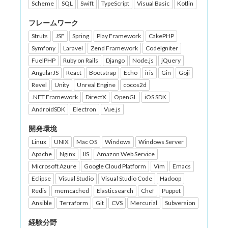
Scheme
SQL
Swift
TypeScript
Visual Basic
Kotlin
フレームワーク
Struts
JSF
Spring
Play Framework
CakePHP
Symfony
Laravel
Zend Framework
CodeIgniter
FuelPHP
Ruby on Rails
Django
Node.js
jQuery
AngularJS
React
Bootstrap
Echo
iris
Gin
Goji
Revel
Unity
Unreal Engine
cocos2d
.NET Framework
DirectX
OpenGL
iOS SDK
AndroidSDK
Electron
Vue.js
開発環境
Linux
UNIX
Mac OS
Windows
Windows Server
Apache
Nginx
IIS
Amazon Web Service
Microsoft Azure
Google Cloud Platform
Vim
Emacs
Eclipse
Visual Studio
Visual Studio Code
Hadoop
Redis
memcached
Elasticsearch
Chef
Puppet
Ansible
Terraform
Git
CVS
Mercurial
Subversion
経験分野