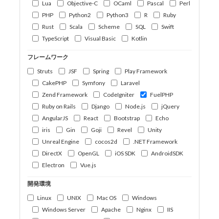
Lua
Objective-C
OCaml
Pascal
Perl
PHP
Python2
Python3
R
Ruby
Rust
Scala
Scheme
SQL
Swift
TypeScript
Visual Basic
Kotlin
フレームワーク
Struts
JSF
Spring
Play Framework
CakePHP
Symfony
Laravel
Zend Framework
CodeIgniter
FuelPHP
Ruby on Rails
Django
Node.js
jQuery
AngularJS
React
Bootstrap
Echo
iris
Gin
Goji
Revel
Unity
Unreal Engine
cocos2d
.NET Framework
DirectX
OpenGL
iOS SDK
AndroidSDK
Electron
Vue.js
開発環境
Linux
UNIX
Mac OS
Windows
Windows Server
Apache
Nginx
IIS