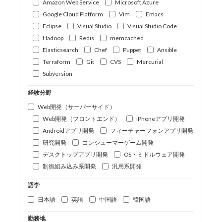
Amazon Web Service
Microsoft Azure
Google Cloud Platform
Vim
Emacs
Eclipse
Visual Studio
Visual Studio Code
Hadoop
Redis
memcached
Elasticsearch
Chef
Puppet
Ansible
Terraform
Git
CVS
Mercurial
Subversion
経験分野
Web開発（サーバーサイド）
Web開発（フロントエンド）
iPhoneアプリ開発
Androidアプリ開発
フィーチャーフォンアプリ開発
研究開発
コンシューマーゲーム開発
デスクトップアプリ開発
OS・ミドルウェア開発
制御組み込み系開発
汎用系開発
語学
日本語
英語
中国語
韓国語
勤務地