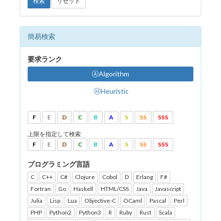
検索
リセット
簡易検索
要求ランク
ⒶAlgorithm
ⒽHeuristic
F
E
D
C
B
A
S
SS
SSS
上限を指定して検索
F
E
D
C
B
A
S
SS
SSS
プログラミング言語
C
C++
C#
Clojure
Cobol
D
Erlang
F#
Fortran
Go
Haskell
HTML/CSS
Java
Javascript
Julia
Lisp
Lua
Objective-C
OCaml
Pascal
Perl
PHP
Python2
Python3
R
Ruby
Rust
Scala