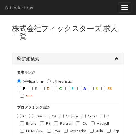
AtCoderJobs
株式会社フィックスターズ 求人
一覧
詳細検索
要求ランク
ⒶAlgorithm
ⒽHeuristic
F
E
D
C
B
A
S
SS
SSS
プログラミング言語
C
C++
C#
Clojure
Cobol
D
Erlang
F#
Fortran
Go
Haskell
HTML/CSS
Java
Javascript
Julia
Lisp