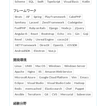
Scheme
SQL
Swift
TypeScript
Visual Basic
Kotlin
フレームワーク
Struts
JSF
Spring
Play Framework
CakePHP
Symfony
Laravel
Zend Framework
CodeIgniter
FuelPHP
Ruby on Rails
Django
Node.js
jQuery
AngularJS
React
Bootstrap
Echo
iris
Gin
Goji
Revel
Unity
Unreal Engine
cocos2d
.NET Framework
DirectX
OpenGL
iOS SDK
AndroidSDK
Electron
Vue.js
開発環境
Linux
UNIX
Mac OS
Windows
Windows Server
Apache
Nginx
IIS
Amazon Web Service
Microsoft Azure
Google Cloud Platform
Vim
Emacs
Eclipse
Visual Studio
Visual Studio Code
Hadoop
Redis
memcached
Elasticsearch
Chef
Puppet
Ansible
Terraform
Git
CVS
Mercurial
Subversion
経験分野