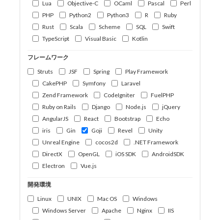
Lua
Objective-C
OCaml
Pascal
Perl
PHP
Python2
Python3
R
Ruby
Rust
Scala
Scheme
SQL
Swift
TypeScript
Visual Basic
Kotlin
フレームワーク
Struts
JSF
Spring
Play Framework
CakePHP
Symfony
Laravel
Zend Framework
CodeIgniter
FuelPHP
Ruby on Rails
Django
Node.js
jQuery
AngularJS
React
Bootstrap
Echo
iris
Gin
Goji
Revel
Unity
Unreal Engine
cocos2d
.NET Framework
DirectX
OpenGL
iOS SDK
AndroidSDK
Electron
Vue.js
開発環境
Linux
UNIX
Mac OS
Windows
Windows Server
Apache
Nginx
IIS