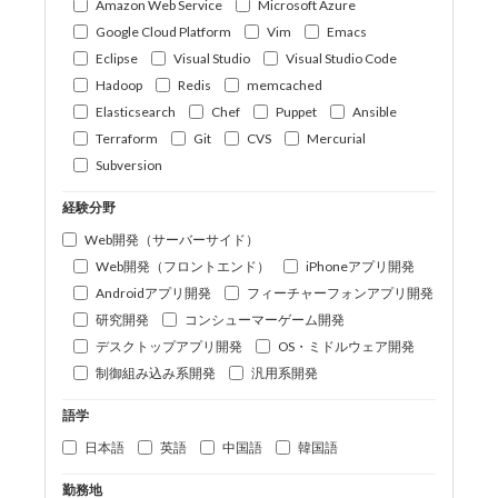
Amazon Web Service
Microsoft Azure
Google Cloud Platform
Vim
Emacs
Eclipse
Visual Studio
Visual Studio Code
Hadoop
Redis
memcached
Elasticsearch
Chef
Puppet
Ansible
Terraform
Git
CVS
Mercurial
Subversion
経験分野
Web開発（サーバーサイド）
Web開発（フロントエンド）
iPhoneアプリ開発
Androidアプリ開発
フィーチャーフォンアプリ開発
研究開発
コンシューマーゲーム開発
デスクトップアプリ開発
OS・ミドルウェア開発
制御組み込み系開発
汎用系開発
語学
日本語
英語
中国語
韓国語
勤務地