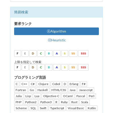
簡易検索
要求ランク
ⒶAlgorithm
ⒽHeuristic
F
E
D
C
B
A
S
SS
SSS
上限を指定して検索
F
E
D
C
B
A
S
SS
SSS
プログラミング言語
C
C++
C#
Clojure
Cobol
D
Erlang
F#
Fortran
Go
Haskell
HTML/CSS
Java
Javascript
Julia
Lisp
Lua
Objective-C
OCaml
Pascal
Perl
PHP
Python2
Python3
R
Ruby
Rust
Scala
Scheme
SQL
Swift
TypeScript
Visual Basic
Kotlin