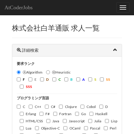
AtCoderJobs
株式会社白羊通販 求人一覧
詳細検索
要求ランク
ⒶAlgorithm
ⒽHeuristic
F
E
D
C
B
A
S
SS
SSS
プログラミング言語
C
C++
C#
Clojure
Cobol
D
Erlang
F#
Fortran
Go
Haskell
HTML/CSS
Java
Javascript
Julia
Lisp
Lua
Objective-C
OCaml
Pascal
Perl