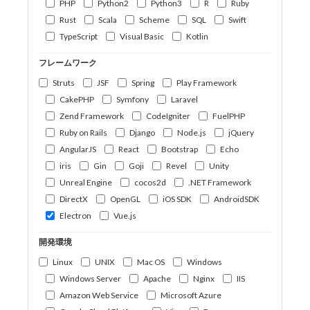
PHP
Python2
Python3
R
Ruby
Rust
Scala
Scheme
SQL
Swift
TypeScript
Visual Basic
Kotlin
フレームワーク
Struts
JSF
Spring
Play Framework
CakePHP
Symfony
Laravel
Zend Framework
CodeIgniter
FuelPHP
Ruby on Rails
Django
Node.js
jQuery
AngularJS
React
Bootstrap
Echo
iris
Gin
Goji
Revel
Unity
Unreal Engine
cocos2d
.NET Framework
DirectX
OpenGL
iOS SDK
AndroidSDK
Electron
Vue.js
開発環境
Linux
UNIX
Mac OS
Windows
Windows Server
Apache
Nginx
IIS
Amazon Web Service
Microsoft Azure