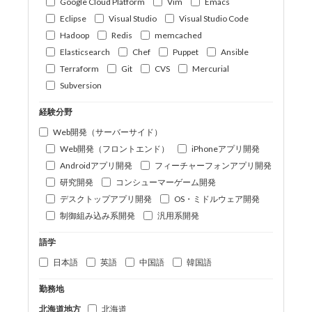
Google Cloud Platform
Vim
Emacs
Eclipse
Visual Studio
Visual Studio Code
Hadoop
Redis
memcached
Elasticsearch
Chef
Puppet
Ansible
Terraform
Git
CVS
Mercurial
Subversion
経験分野
Web開発（サーバーサイド）
Web開発（フロントエンド）
iPhoneアプリ開発
Androidアプリ開発
フィーチャーフォンアプリ開発
研究開発
コンシューマーゲーム開発
デスクトップアプリ開発
OS・ミドルウェア開発
制御組み込み系開発
汎用系開発
語学
日本語
英語
中国語
韓国語
勤務地
北海道地方
北海道