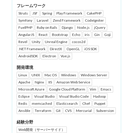
フレームワーク
Struts
JSF
Spring
Play Framework
CakePHP
Symfony
Laravel
Zend Framework
CodeIgniter
FuelPHP
Ruby on Rails
Django
Node.js
jQuery
AngularJS
React
Bootstrap
Echo
iris
Gin
Goji
Revel
Unity
Unreal Engine
cocos2d
.NET Framework
DirectX
OpenGL
iOS SDK
AndroidSDK
Electron
Vue.js
開発環境
Linux
UNIX
Mac OS
Windows
Windows Server
Apache
Nginx
IIS
Amazon Web Service
Microsoft Azure
Google Cloud Platform
Vim
Emacs
Eclipse
Visual Studio
Visual Studio Code
Hadoop
Redis
memcached
Elasticsearch
Chef
Puppet
Ansible
Terraform
Git
CVS
Mercurial
Subversion
経験分野
Web開発（サーバーサイド）