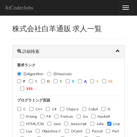
AtCoderJobs
株式会社白羊通販 求人一覧
詳細検索
要求ランク
ⒶAlgorithm
ⒽHeuristic
F
E
D
C
B
A
S
SS
SSS
プログラミング言語
C
C++
C#
Clojure
Cobol
D
Erlang
F#
Fortran
Go
Haskell
HTML/CSS
Java
Javascript
Julia
Lisp
Lua
Objective-C
OCaml
Pascal
Perl