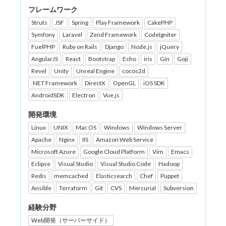
フレームワーク
Struts
JSF
Spring
Play Framework
CakePHP
Symfony
Laravel
Zend Framework
CodeIgniter
FuelPHP
Ruby on Rails
Django
Node.js
jQuery
AngularJS
React
Bootstrap
Echo
iris
Gin
Goji
Revel
Unity
Unreal Engine
cocos2d
.NET Framework
DirectX
OpenGL
iOS SDK
AndroidSDK
Electron
Vue.js
開発環境
Linux
UNIX
Mac OS
Windows
Windows Server
Apache
Nginx
IIS
Amazon Web Service
Microsoft Azure
Google Cloud Platform
Vim
Emacs
Eclipse
Visual Studio
Visual Studio Code
Hadoop
Redis
memcached
Elasticsearch
Chef
Puppet
Ansible
Terraform
Git
CVS
Mercurial
Subversion
経験分野
Web開発（サーバーサイド）