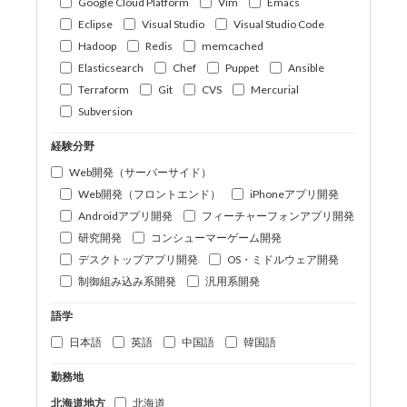
Google Cloud Platform
Vim
Emacs
Eclipse
Visual Studio
Visual Studio Code
Hadoop
Redis
memcached
Elasticsearch
Chef
Puppet
Ansible
Terraform
Git
CVS
Mercurial
Subversion
経験分野
Web開発（サーバーサイド）
Web開発（フロントエンド）
iPhoneアプリ開発
Androidアプリ開発
フィーチャーフォンアプリ開発
研究開発
コンシューマーゲーム開発
デスクトップアプリ開発
OS・ミドルウェア開発
制御組み込み系開発
汎用系開発
語学
日本語
英語
中国語
韓国語
勤務地
北海道地方
北海道