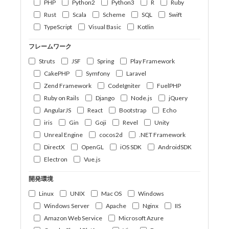
PHP
Python2
Python3
R
Ruby
Rust
Scala
Scheme
SQL
Swift
TypeScript
Visual Basic
Kotlin
フレームワーク
Struts
JSF
Spring
Play Framework
CakePHP
Symfony
Laravel
Zend Framework
CodeIgniter
FuelPHP
Ruby on Rails
Django
Node.js
jQuery
AngularJS
React
Bootstrap
Echo
iris
Gin
Goji
Revel
Unity
Unreal Engine
cocos2d
.NET Framework
DirectX
OpenGL
iOS SDK
AndroidSDK
Electron
Vue.js
開発環境
Linux
UNIX
Mac OS
Windows
Windows Server
Apache
Nginx
IIS
Amazon Web Service
Microsoft Azure