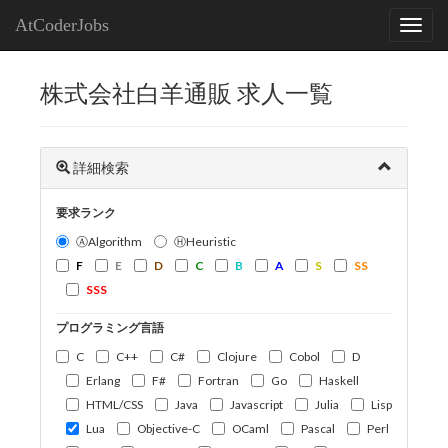
AtCoderJobs
株式会社白羊通販 求人一覧
詳細検索
要求ランク
ⒶAlgorithm
ⒽHeuristic
F
E
D
C
B
A
S
SS
SSS
プログラミング言語
C
C++
C#
Clojure
Cobol
D
Erlang
F#
Fortran
Go
Haskell
HTML/CSS
Java
Javascript
Julia
Lisp
Lua
Objective-C
OCaml
Pascal
Perl