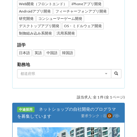
Web開発（フロントエンド）
iPhoneアプリ開発
Androidアプリ開発
フィーチャーフォンアプリ開発
研究開発
コンシューマーゲーム開発
デスクトップアプリ開発
OS・ミドルウェア開発
制御組み込み系開発
汎用系開発
語学
日本語
英語
中国語
韓国語
勤務地
都道府県
該当求人: 全 1 件 (全 1 ページ)
ネットショップの自社開発のプログラマ
中途採用
を募集しています
要求ランク：
Ⓐ
D
/
Ⓗ
-