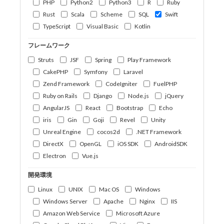
PHP
Python2
Python3
R
Ruby
Rust
Scala
Scheme
SQL
Swift
TypeScript
Visual Basic
Kotlin
フレームワーク
Struts
JSF
Spring
Play Framework
CakePHP
Symfony
Laravel
Zend Framework
CodeIgniter
FuelPHP
Ruby on Rails
Django
Node.js
jQuery
AngularJS
React
Bootstrap
Echo
iris
Gin
Goji
Revel
Unity
Unreal Engine
cocos2d
.NET Framework
DirectX
OpenGL
iOS SDK
AndroidSDK
Electron
Vue.js
開発環境
Linux
UNIX
Mac OS
Windows
Windows Server
Apache
Nginx
IIS
Amazon Web Service
Microsoft Azure