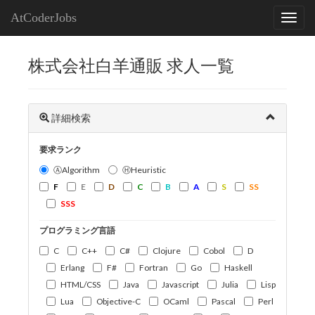
AtCoderJobs
株式会社白羊通販 求人一覧
詳細検索
要求ランク
ⒶAlgorithm
ⒽHeuristic
F
E
D
C
B
A
S
SS
SSS
プログラミング言語
C
C++
C#
Clojure
Cobol
D
Erlang
F#
Fortran
Go
Haskell
HTML/CSS
Java
Javascript
Julia
Lisp
Lua
Objective-C
OCaml
Pascal
Perl