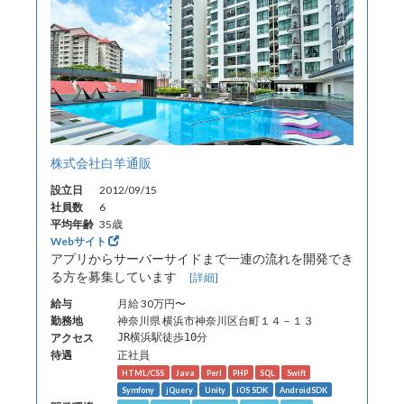
株式会社白羊通販
設立日
2012/09/15
社員数
6
平均年齢
35歳
Webサイト
アプリからサーバーサイドまで一連の流れを開発でき
る方を募集しています
[詳細]
給与
月給 30万円〜
勤務地
神奈川県 横浜市神奈川区台町１４－１３
アクセス
JR横浜駅徒歩10分
待遇
正社員
HTML/CSS
Java
Perl
PHP
SQL
Swift
Symfony
jQuery
Unity
iOS SDK
AndroidSDK