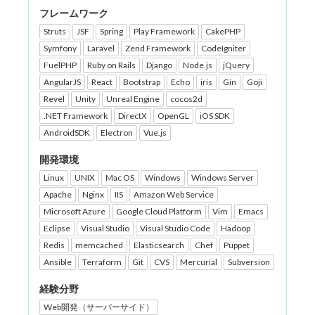
フレームワーク
Struts
JSF
Spring
Play Framework
CakePHP
Symfony
Laravel
Zend Framework
CodeIgniter
FuelPHP
Ruby on Rails
Django
Node.js
jQuery
AngularJS
React
Bootstrap
Echo
iris
Gin
Goji
Revel
Unity
Unreal Engine
cocos2d
.NET Framework
DirectX
OpenGL
iOS SDK
AndroidSDK
Electron
Vue.js
開発環境
Linux
UNIX
Mac OS
Windows
Windows Server
Apache
Nginx
IIS
Amazon Web Service
Microsoft Azure
Google Cloud Platform
Vim
Emacs
Eclipse
Visual Studio
Visual Studio Code
Hadoop
Redis
memcached
Elasticsearch
Chef
Puppet
Ansible
Terraform
Git
CVS
Mercurial
Subversion
経験分野
Web開発（サーバーサイド）