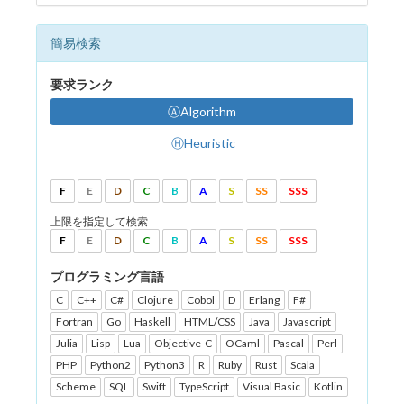
簡易検索
要求ランク
ⒶAlgorithm
ⒽHeuristic
F
E
D
C
B
A
S
SS
SSS
上限を指定して検索
F
E
D
C
B
A
S
SS
SSS
プログラミング言語
C
C++
C#
Clojure
Cobol
D
Erlang
F#
Fortran
Go
Haskell
HTML/CSS
Java
Javascript
Julia
Lisp
Lua
Objective-C
OCaml
Pascal
Perl
PHP
Python2
Python3
R
Ruby
Rust
Scala
Scheme
SQL
Swift
TypeScript
Visual Basic
Kotlin