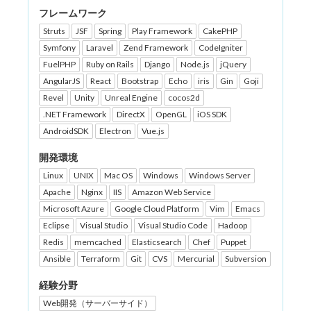
フレームワーク
Struts
JSF
Spring
Play Framework
CakePHP
Symfony
Laravel
Zend Framework
CodeIgniter
FuelPHP
Ruby on Rails
Django
Node.js
jQuery
AngularJS
React
Bootstrap
Echo
iris
Gin
Goji
Revel
Unity
Unreal Engine
cocos2d
.NET Framework
DirectX
OpenGL
iOS SDK
AndroidSDK
Electron
Vue.js
開発環境
Linux
UNIX
Mac OS
Windows
Windows Server
Apache
Nginx
IIS
Amazon Web Service
Microsoft Azure
Google Cloud Platform
Vim
Emacs
Eclipse
Visual Studio
Visual Studio Code
Hadoop
Redis
memcached
Elasticsearch
Chef
Puppet
Ansible
Terraform
Git
CVS
Mercurial
Subversion
経験分野
Web開発（サーバーサイド）