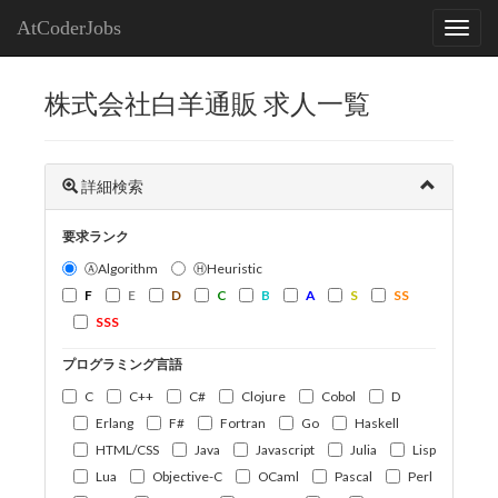
AtCoderJobs
株式会社白羊通販 求人一覧
詳細検索
要求ランク
ⒶAlgorithm
ⒽHeuristic
F
E
D
C
B
A
S
SS
SSS
プログラミング言語
C
C++
C#
Clojure
Cobol
D
Erlang
F#
Fortran
Go
Haskell
HTML/CSS
Java
Javascript
Julia
Lisp
Lua
Objective-C
OCaml
Pascal
Perl