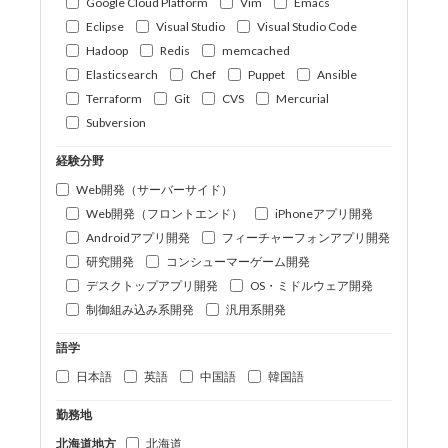
Google Cloud Platform
Vim
Emacs
Eclipse
Visual Studio
Visual Studio Code
Hadoop
Redis
memcached
Elasticsearch
Chef
Puppet
Ansible
Terraform
Git
CVS
Mercurial
Subversion
経験分野
Web開発（サーバーサイド）
Web開発（フロントエンド）
iPhoneアプリ開発
Androidアプリ開発
フィーチャーフォンアプリ開発
研究開発
コンシューマーゲーム開発
デスクトップアプリ開発
OS・ミドルウェア開発
制御組み込み系開発
汎用系開発
語学
日本語
英語
中国語
韓国語
勤務地
北海道地方
北海道