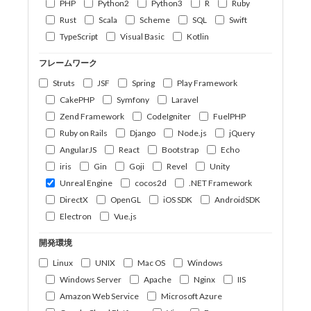
PHP
Python2
Python3
R
Ruby
Rust
Scala
Scheme
SQL
Swift
TypeScript
Visual Basic
Kotlin
フレームワーク
Struts
JSF
Spring
Play Framework
CakePHP
Symfony
Laravel
Zend Framework
CodeIgniter
FuelPHP
Ruby on Rails
Django
Node.js
jQuery
AngularJS
React
Bootstrap
Echo
iris
Gin
Goji
Revel
Unity
Unreal Engine
cocos2d
.NET Framework
DirectX
OpenGL
iOS SDK
AndroidSDK
Electron
Vue.js
開発環境
Linux
UNIX
Mac OS
Windows
Windows Server
Apache
Nginx
IIS
Amazon Web Service
Microsoft Azure