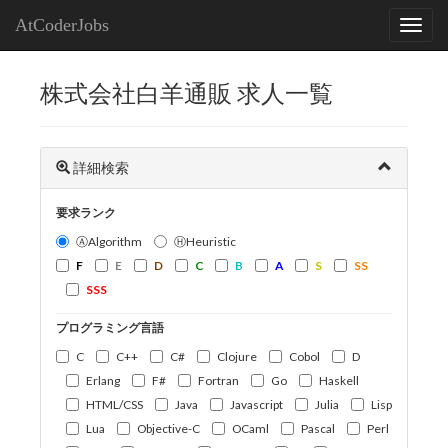
AtCoderJobs
株式会社白羊通販 求人一覧
詳細検索
要求ランク
ⒶAlgorithm
ⒽHeuristic
F
E
D
C
B
A
S
SS
SSS
プログラミング言語
C
C++
C#
Clojure
Cobol
D
Erlang
F#
Fortran
Go
Haskell
HTML/CSS
Java
Javascript
Julia
Lisp
Lua
Objective-C
OCaml
Pascal
Perl