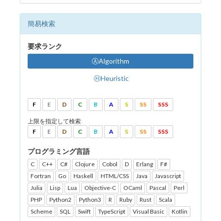
簡易検索
要求ランク
ⒶAlgorithm
ⒽHeuristic
F
E
D
C
B
A
S
SS
SSS
上限を指定して検索
F
E
D
C
B
A
S
SS
SSS
プログラミング言語
C
C++
C#
Clojure
Cobol
D
Erlang
F#
Fortran
Go
Haskell
HTML/CSS
Java
Javascript
Julia
Lisp
Lua
Objective-C
OCaml
Pascal
Perl
PHP
Python2
Python3
R
Ruby
Rust
Scala
Scheme
SQL
Swift
TypeScript
Visual Basic
Kotlin