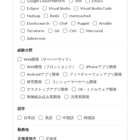
Google Cloud Platform
Vim
Emacs
Eclipse
Visual Studio
Visual Studio Code
Hadoop
Redis
memcached
Elasticsearch
Chef
Puppet
Ansible
Terraform
Git
CVS
Mercurial
Subversion
経験分野
Web開発（サーバーサイド）
Web開発（フロントエンド）
iPhoneアプリ開発
Androidアプリ開発
フィーチャーフォンアプリ開発
研究開発
コンシューマーゲーム開発
デスクトップアプリ開発
OS・ミドルウェア開発
制御組み込み系開発
汎用系開発
語学
日本語
英語
中国語
韓国語
勤務地
北海道地方
北海道