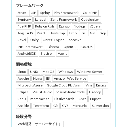
フレームワーク
Struts
JSF
Spring
Play Framework
CakePHP
Symfony
Laravel
Zend Framework
CodeIgniter
FuelPHP
Ruby on Rails
Django
Node.js
jQuery
AngularJS
React
Bootstrap
Echo
iris
Gin
Goji
Revel
Unity
Unreal Engine
cocos2d
.NET Framework
DirectX
OpenGL
iOS SDK
AndroidSDK
Electron
Vue.js
開発環境
Linux
UNIX
Mac OS
Windows
Windows Server
Apache
Nginx
IIS
Amazon Web Service
Microsoft Azure
Google Cloud Platform
Vim
Emacs
Eclipse
Visual Studio
Visual Studio Code
Hadoop
Redis
memcached
Elasticsearch
Chef
Puppet
Ansible
Terraform
Git
CVS
Mercurial
Subversion
経験分野
Web開発（サーバーサイド）