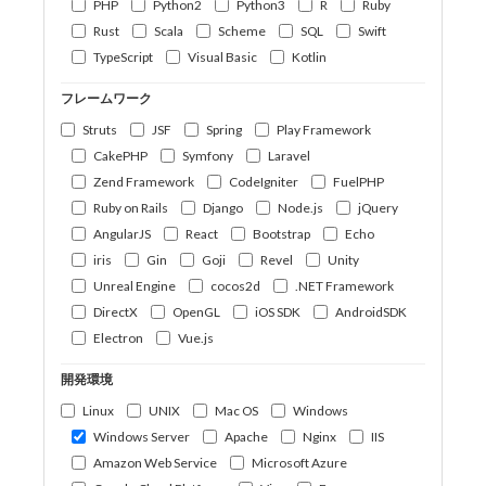
PHP
Python2
Python3
R
Ruby
Rust
Scala
Scheme
SQL
Swift
TypeScript
Visual Basic
Kotlin
フレームワーク
Struts
JSF
Spring
Play Framework
CakePHP
Symfony
Laravel
Zend Framework
CodeIgniter
FuelPHP
Ruby on Rails
Django
Node.js
jQuery
AngularJS
React
Bootstrap
Echo
iris
Gin
Goji
Revel
Unity
Unreal Engine
cocos2d
.NET Framework
DirectX
OpenGL
iOS SDK
AndroidSDK
Electron
Vue.js
開発環境
Linux
UNIX
Mac OS
Windows
Windows Server
Apache
Nginx
IIS
Amazon Web Service
Microsoft Azure