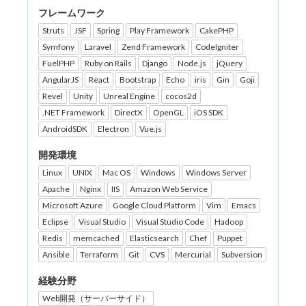
フレームワーク
Struts
JSF
Spring
Play Framework
CakePHP
Symfony
Laravel
Zend Framework
CodeIgniter
FuelPHP
Ruby on Rails
Django
Node.js
jQuery
AngularJS
React
Bootstrap
Echo
iris
Gin
Goji
Revel
Unity
Unreal Engine
cocos2d
.NET Framework
DirectX
OpenGL
iOS SDK
AndroidSDK
Electron
Vue.js
開発環境
Linux
UNIX
Mac OS
Windows
Windows Server
Apache
Nginx
IIS
Amazon Web Service
Microsoft Azure
Google Cloud Platform
Vim
Emacs
Eclipse
Visual Studio
Visual Studio Code
Hadoop
Redis
memcached
Elasticsearch
Chef
Puppet
Ansible
Terraform
Git
CVS
Mercurial
Subversion
経験分野
Web開発（サーバーサイド）