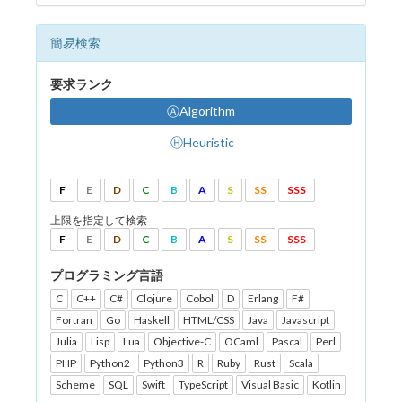
簡易検索
要求ランク
ⒶAlgorithm
ⒽHeuristic
F
E
D
C
B
A
S
SS
SSS
上限を指定して検索
F
E
D
C
B
A
S
SS
SSS
プログラミング言語
C
C++
C#
Clojure
Cobol
D
Erlang
F#
Fortran
Go
Haskell
HTML/CSS
Java
Javascript
Julia
Lisp
Lua
Objective-C
OCaml
Pascal
Perl
PHP
Python2
Python3
R
Ruby
Rust
Scala
Scheme
SQL
Swift
TypeScript
Visual Basic
Kotlin