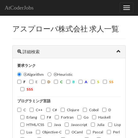
AtCoderJobs
アスプローバ株式会社 求人一覧
詳細検索
要求ランク
ⒶAlgorithm
ⒽHeuristic
F
E
D
C
B
A
S
SS
SSS
プログラミング言語
C
C++
C#
Clojure
Cobol
D
Erlang
F#
Fortran
Go
Haskell
HTML/CSS
Java
Javascript
Julia
Lisp
Lua
Objective-C
OCaml
Pascal
Perl