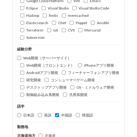
Google Cloud Platform
Vim
Emacs
Eclipse
Visual Studio
Visual Studio Code
Hadoop
Redis
memcached
Elasticsearch
Chef
Puppet
Ansible
Terraform
Git
CVS
Mercurial
Subversion
経験分野
Web開発（サーバーサイド）
Web開発（フロントエンド）
iPhoneアプリ開発
Androidアプリ開発
フィーチャーフォンアプリ開発
研究開発
コンシューマーゲーム開発
デスクトップアプリ開発
OS・ミドルウェア開発
制御組み込み系開発
汎用系開発
語学
日本語
英語
中国語
韓国語
勤務地
北海道地方
北海道