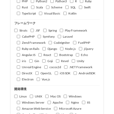
PHP
Python2
Python3
R
Ruby
Rust
Scala
Scheme
SQL
Swift
TypeScript
Visual Basic
Kotlin
フレームワーク
Struts
JSF
Spring
Play Framework
CakePHP
Symfony
Laravel
Zend Framework
CodeIgniter
FuelPHP
Ruby on Rails
Django
Node.js
jQuery
AngularJS
React
Bootstrap
Echo
iris
Gin
Goji
Revel
Unity
Unreal Engine
cocos2d
.NET Framework
DirectX
OpenGL
iOS SDK
AndroidSDK
Electron
Vue.js
開発環境
Linux
UNIX
Mac OS
Windows
Windows Server
Apache
Nginx
IIS
Amazon Web Service
Microsoft Azure