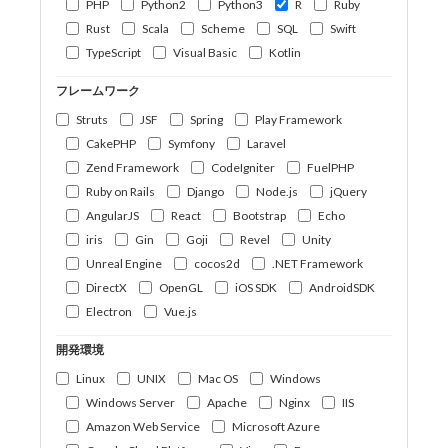
PHP
Python2
Python3
R
Ruby
Rust
Scala
Scheme
SQL
Swift
TypeScript
Visual Basic
Kotlin
フレームワーク
Struts
JSF
Spring
Play Framework
CakePHP
Symfony
Laravel
Zend Framework
CodeIgniter
FuelPHP
Ruby on Rails
Django
Node.js
jQuery
AngularJS
React
Bootstrap
Echo
iris
Gin
Goji
Revel
Unity
Unreal Engine
cocos2d
.NET Framework
DirectX
OpenGL
iOS SDK
AndroidSDK
Electron
Vue.js
開発環境
Linux
UNIX
Mac OS
Windows
Windows Server
Apache
Nginx
IIS
Amazon Web Service
Microsoft Azure