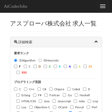
AtCoderJobs
アスプローバ株式会社 求人一覧
詳細検索
要求ランク
ⒶAlgorithm
ⒽHeuristic
F
E
D
C
B
A
S
SS
SSS
プログラミング言語
C
C++
C#
Clojure
Cobol
D
Erlang
F#
Fortran
Go
Haskell
HTML/CSS
Java
Javascript
Julia
Lisp
Lua
Objective-C
OCaml
Pascal
Perl