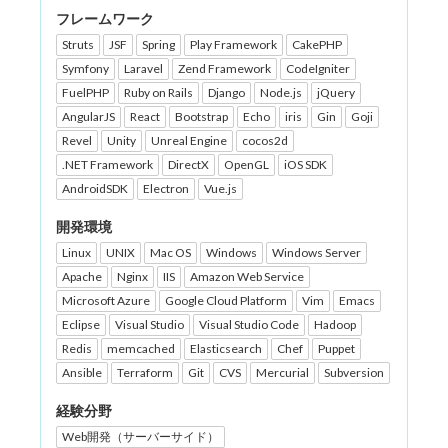
フレームワーク
Struts
JSF
Spring
Play Framework
CakePHP
Symfony
Laravel
Zend Framework
CodeIgniter
FuelPHP
Ruby on Rails
Django
Node.js
jQuery
AngularJS
React
Bootstrap
Echo
iris
Gin
Goji
Revel
Unity
Unreal Engine
cocos2d
.NET Framework
DirectX
OpenGL
iOS SDK
AndroidSDK
Electron
Vue.js
開発環境
Linux
UNIX
Mac OS
Windows
Windows Server
Apache
Nginx
IIS
Amazon Web Service
Microsoft Azure
Google Cloud Platform
Vim
Emacs
Eclipse
Visual Studio
Visual Studio Code
Hadoop
Redis
memcached
Elasticsearch
Chef
Puppet
Ansible
Terraform
Git
CVS
Mercurial
Subversion
経験分野
Web開発（サーバーサイド）