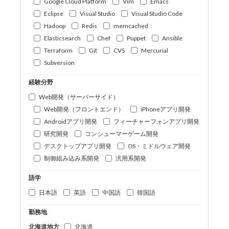
Google Cloud Platform
Vim
Emacs
Eclipse
Visual Studio
Visual Studio Code
Hadoop
Redis
memcached
Elasticsearch
Chef
Puppet
Ansible
Terraform
Git
CVS
Mercurial
Subversion
経験分野
Web開発（サーバーサイド）
Web開発（フロントエンド）
iPhoneアプリ開発
Androidアプリ開発
フィーチャーフォンアプリ開発
研究開発
コンシューマーゲーム開発
デスクトップアプリ開発
OS・ミドルウェア開発
制御組み込み系開発
汎用系開発
語学
日本語
英語
中国語
韓国語
勤務地
北海道地方
北海道