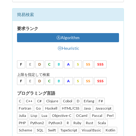
簡易検索
要求ランク
ⒶAlgorithm
ⒽHeuristic
F
E
D
C
B
A
S
SS
SSS
上限を指定して検索
F
E
D
C
B
A
S
SS
SSS
プログラミング言語
C
C++
C#
Clojure
Cobol
D
Erlang
F#
Fortran
Go
Haskell
HTML/CSS
Java
Javascript
Julia
Lisp
Lua
Objective-C
OCaml
Pascal
Perl
PHP
Python2
Python3
R
Ruby
Rust
Scala
Scheme
SQL
Swift
TypeScript
Visual Basic
Kotlin