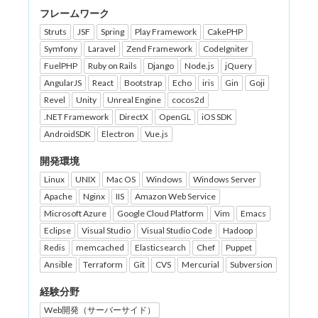
フレームワーク
Struts
JSF
Spring
Play Framework
CakePHP
Symfony
Laravel
Zend Framework
CodeIgniter
FuelPHP
Ruby on Rails
Django
Node.js
jQuery
AngularJS
React
Bootstrap
Echo
iris
Gin
Goji
Revel
Unity
Unreal Engine
cocos2d
.NET Framework
DirectX
OpenGL
iOS SDK
AndroidSDK
Electron
Vue.js
開発環境
Linux
UNIX
Mac OS
Windows
Windows Server
Apache
Nginx
IIS
Amazon Web Service
Microsoft Azure
Google Cloud Platform
Vim
Emacs
Eclipse
Visual Studio
Visual Studio Code
Hadoop
Redis
memcached
Elasticsearch
Chef
Puppet
Ansible
Terraform
Git
CVS
Mercurial
Subversion
経験分野
Web開発（サーバーサイド）