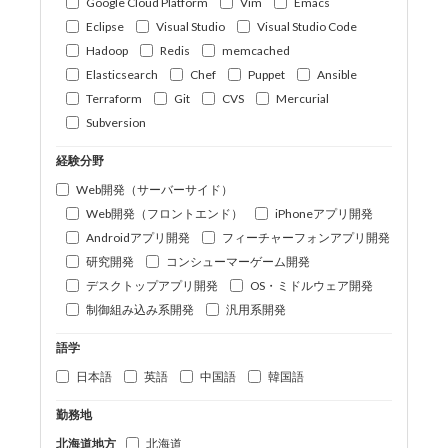
Google Cloud Platform
Vim
Emacs
Eclipse
Visual Studio
Visual Studio Code
Hadoop
Redis
memcached
Elasticsearch
Chef
Puppet
Ansible
Terraform
Git
CVS
Mercurial
Subversion
経験分野
Web開発（サーバーサイド）
Web開発（フロントエンド）
iPhoneアプリ開発
Androidアプリ開発
フィーチャーフォンアプリ開発
研究開発
コンシューマーゲーム開発
デスクトップアプリ開発
OS・ミドルウェア開発
制御組み込み系開発
汎用系開発
語学
日本語
英語
中国語
韓国語
勤務地
北海道地方
北海道