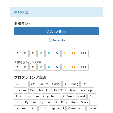
簡易検索
要求ランク
ⒶAlgorithm
ⒽHeuristic
F
E
D
C
B
A
S
SS
SSS
上限を指定して検索
F
E
D
C
B
A
S
SS
SSS
プログラミング言語
C
C++
C#
Clojure
Cobol
D
Erlang
F#
Fortran
Go
Haskell
HTML/CSS
Java
Javascript
Julia
Lisp
Lua
Objective-C
OCaml
Pascal
Perl
PHP
Python2
Python3
R
Ruby
Rust
Scala
Scheme
SQL
Swift
TypeScript
Visual Basic
Kotlin