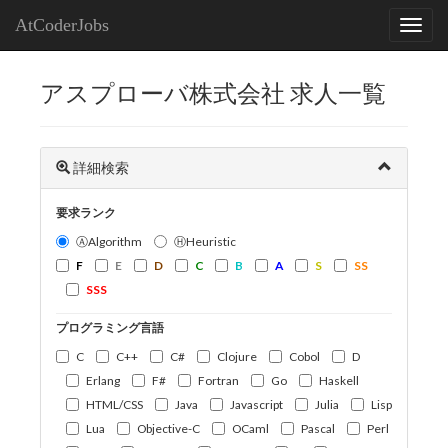
AtCoderJobs
アスプローバ株式会社 求人一覧
詳細検索
要求ランク
ⒶAlgorithm
ⒽHeuristic
F
E
D
C
B
A
S
SS
SSS
プログラミング言語
C
C++
C#
Clojure
Cobol
D
Erlang
F#
Fortran
Go
Haskell
HTML/CSS
Java
Javascript
Julia
Lisp
Lua
Objective-C
OCaml
Pascal
Perl