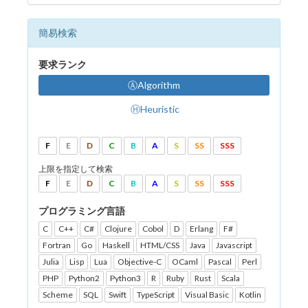
簡易検索
要求ランク
ⒶAlgorithm
ⒽHeuristic
F
E
D
C
B
A
S
SS
SSS
上限を指定して検索
F
E
D
C
B
A
S
SS
SSS
プログラミング言語
C
C++
C#
Clojure
Cobol
D
Erlang
F#
Fortran
Go
Haskell
HTML/CSS
Java
Javascript
Julia
Lisp
Lua
Objective-C
OCaml
Pascal
Perl
PHP
Python2
Python3
R
Ruby
Rust
Scala
Scheme
SQL
Swift
TypeScript
Visual Basic
Kotlin