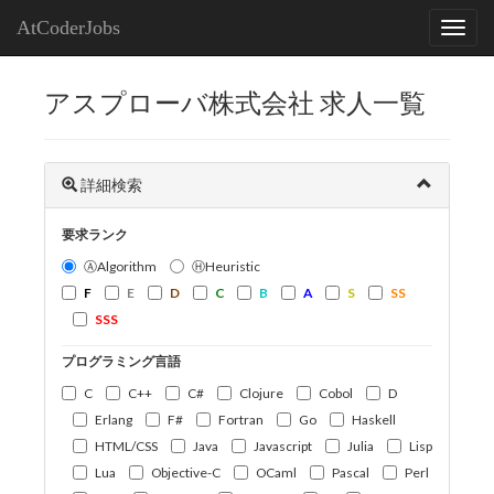
AtCoderJobs
アスプローバ株式会社 求人一覧
詳細検索
要求ランク
ⒶAlgorithm
ⒽHeuristic
F
E
D
C
B
A
S
SS
SSS
プログラミング言語
C
C++
C#
Clojure
Cobol
D
Erlang
F#
Fortran
Go
Haskell
HTML/CSS
Java
Javascript
Julia
Lisp
Lua
Objective-C
OCaml
Pascal
Perl