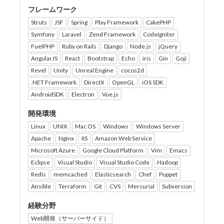
フレームワーク
Struts
JSF
Spring
Play Framework
CakePHP
Symfony
Laravel
Zend Framework
CodeIgniter
FuelPHP
Ruby on Rails
Django
Node.js
jQuery
AngularJS
React
Bootstrap
Echo
iris
Gin
Goji
Revel
Unity
Unreal Engine
cocos2d
.NET Framework
DirectX
OpenGL
iOS SDK
AndroidSDK
Electron
Vue.js
開発環境
Linux
UNIX
Mac OS
Windows
Windows Server
Apache
Nginx
IIS
Amazon Web Service
Microsoft Azure
Google Cloud Platform
Vim
Emacs
Eclipse
Visual Studio
Visual Studio Code
Hadoop
Redis
memcached
Elasticsearch
Chef
Puppet
Ansible
Terraform
Git
CVS
Mercurial
Subversion
経験分野
Web開発（サーバーサイド）