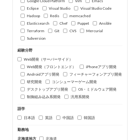
Google Cloud Platform
Vim
Emacs
Eclipse
Visual Studio
Visual Studio Code
Hadoop
Redis
memcached
Elasticsearch
Chef
Puppet
Ansible
Terraform
Git
CVS
Mercurial
Subversion
経験分野
Web開発（サーバーサイド）
Web開発（フロントエンド）
iPhoneアプリ開発
Androidアプリ開発
フィーチャーフォンアプリ開発
研究開発
コンシューマーゲーム開発
デスクトップアプリ開発
OS・ミドルウェア開発
制御組み込み系開発
汎用系開発
語学
日本語
英語
中国語
韓国語
勤務地
北海道地方
北海道