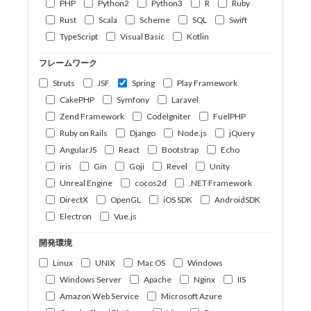
PHP
Python2
Python3
R
Ruby
Rust
Scala
Scheme
SQL
Swift
TypeScript
Visual Basic
Kotlin
フレームワーク
Struts
JSF
Spring
Play Framework
CakePHP
Symfony
Laravel
Zend Framework
CodeIgniter
FuelPHP
Ruby on Rails
Django
Node.js
jQuery
AngularJS
React
Bootstrap
Echo
iris
Gin
Goji
Revel
Unity
Unreal Engine
cocos2d
.NET Framework
DirectX
OpenGL
iOS SDK
AndroidSDK
Electron
Vue.js
開発環境
Linux
UNIX
Mac OS
Windows
Windows Server
Apache
Nginx
IIS
Amazon Web Service
Microsoft Azure