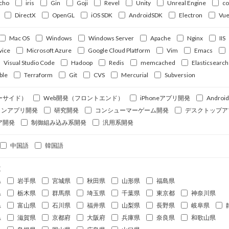
cho
iris
Gin
Goji
Revel
Unity
Unreal Engine
c
DirectX
OpenGL
iOS SDK
AndroidSDK
Electron
Vue
Mac OS
Windows
Windows Server
Apache
Nginx
IIS
vice
Microsoft Azure
Google Cloud Platform
Vim
Emacs
Visual Studio Code
Hadoop
Redis
memcached
Elasticsearch
ble
Terraform
Git
CVS
Mercurial
Subversion
ーサイド）
Web開発（フロントエンド）
iPhoneアプリ開発
Andro
ォンアプリ開発
研究開発
コンシューマーゲーム開発
デスクトップア
ア開発
制御組み込み系開発
汎用系開発
中国語
韓国語
道
県
岩手県
宮城県
秋田県
山形県
福島県
県
栃木県
群馬県
埼玉県
千葉県
東京都
神奈川県
県
富山県
石川県
福井県
山梨県
長野県
岐阜県
県
滋賀県
京都府
大阪府
兵庫県
奈良県
和歌山県