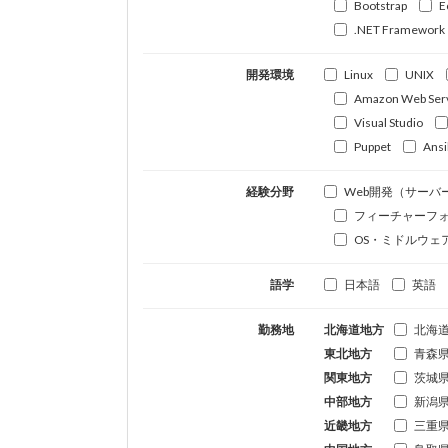
Bootstrap
E
.NET Framework
開発環境
Linux
UNIX
Amazon Web Ser
Visual Studio
Puppet
Ansi
経験分野
Web開発（サーバ
フィーチャーフ
OS・ミドルウェ
語学
日本語
英語
勤務地
北海道地方
北海
東北地方
青森
関東地方
茨城
中部地方
新潟
近畿地方
三重