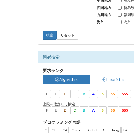
中国地方
鳥取
四国地方
徳島
九州地方
福岡
海外
海外
検索
リセット
簡易検索
要求ランク
ⒶAlgorithm
ⒽHeuristic
F
E
D
C
B
A
S
SS
SSS
上限を指定して検索
F
E
D
C
B
A
S
SS
SSS
プログラミング言語
C
C++
C#
Clojure
Cobol
D
Erlang
F#