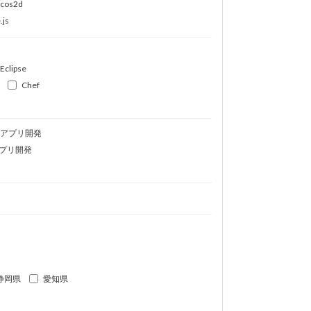
ocos2d
.js
Eclipse
Chef
idアプリ開発
プリ開発
静岡県
愛知県