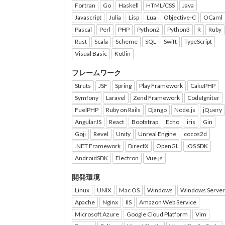
Fortran
Go
Haskell
HTML/CSS
Java
Javascript
Julia
Lisp
Lua
Objective-C
OCaml
Pascal
Perl
PHP
Python2
Python3
R
Ruby
Rust
Scala
Scheme
SQL
Swift
TypeScript
Visual Basic
Kotlin
フレームワーク
Struts
JSF
Spring
Play Framework
CakePHP
Symfony
Laravel
Zend Framework
CodeIgniter
FuelPHP
Ruby on Rails
Django
Node.js
jQuery
AngularJS
React
Bootstrap
Echo
iris
Gin
Goji
Revel
Unity
Unreal Engine
cocos2d
.NET Framework
DirectX
OpenGL
iOS SDK
AndroidSDK
Electron
Vue.js
開発環境
Linux
UNIX
Mac OS
Windows
Windows Server
Apache
Nginx
IIS
Amazon Web Service
Microsoft Azure
Google Cloud Platform
Vim