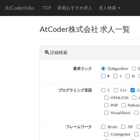
AtCoderJobs
TOP
新着おすすめ求人
求人検索
AtCoder株式会社 求人一覧
詳細検索
要求ランク
ⒶAlgorithm
F
E
D
プログラミング言語
C
C++
C
HTML/CSS
PHP
Python
Visual Basic
フレームワーク
Struts
JSF
CodeIgniter