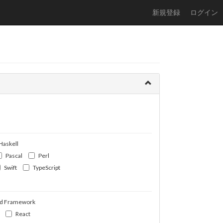
新規登録
ログイン
Haskell
Pascal
Perl
Swift
TypeScript
d Framework
React