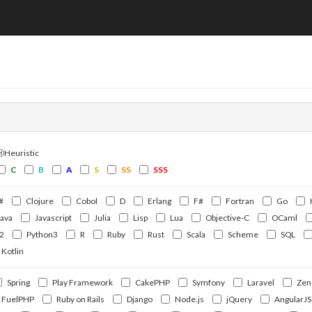
ⒽHeuristic
C
B
A
S
SS
SSS
#
Clojure
Cobol
D
Erlang
F#
Fortran
Go
Java
Javascript
Julia
Lisp
Lua
Objective-C
OCaml
2
Python3
R
Ruby
Rust
Scala
Scheme
SQL
Kotlin
Spring
Play Framework
CakePHP
Symfony
Laravel
Zen
FuelPHP
Ruby on Rails
Django
Node.js
jQuery
AngularJS